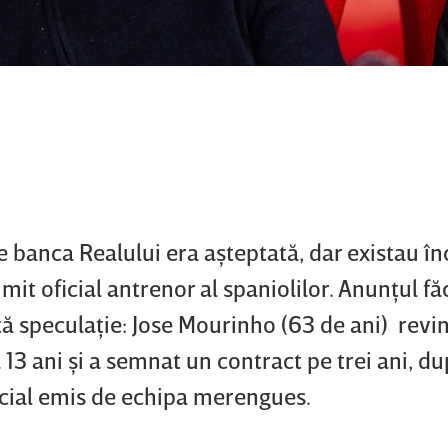
 banca Realului era aşteptată, dar existau în
umit oficial antrenor al spaniolilor. Anunţul fă
ltă speculaţie: Jose Mourinho (63 de ani) revin
13 ani şi a semnat un contract pe trei ani, d
icial emis de echipa merengues.