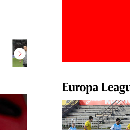
Antonio Folha a fost demis de la
CFR Cluj! Alţi 3 jucători sunt OUT
Europa Leag