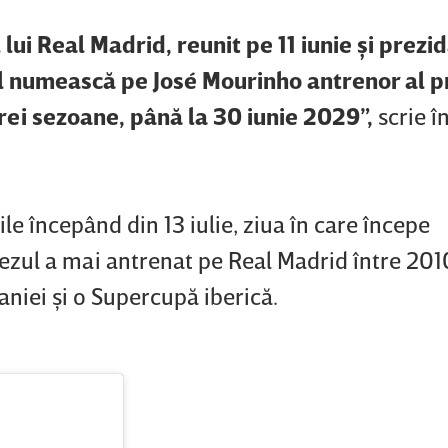
 lui Real Madrid, reunit pe 11 iunie şi prezi
-l numească pe José Mourinho antrenor al p
ei sezoane, până la 30 iunie 2029”,
scrie î
ile începând din 13 iulie, ziua în care începe
ezul a mai antrenat pe Real Madrid între 2010
aniei şi o Supercupă iberică.