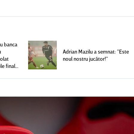
ru banca
u
Adrian Mazilu a semnat: ”Este
olat
noul nostru jucător!”
le finale