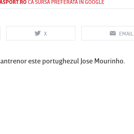
ASPORT.RO
CA SURSĂ PREFERATĂ ÎN GOOGLE
Vs
Vs
X
EMAIL
UTA Arad
Rapid
Farul
Csikszered
Constanţa
0
0
 antrenor este portughezul Jose Mourinho.