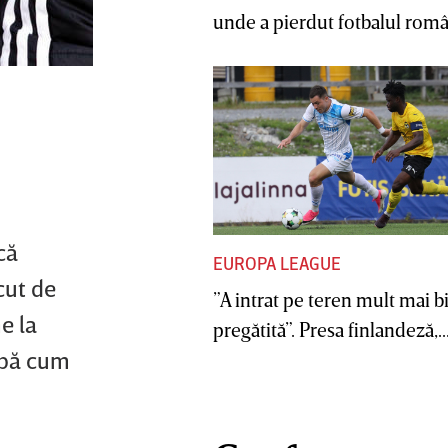
unde a pierdut fotbalul român
că
EUROPA LEAGUE
cut de
”A intrat pe teren mult mai b
e la
pregătită”. Presa finlandeză,..
upă cum