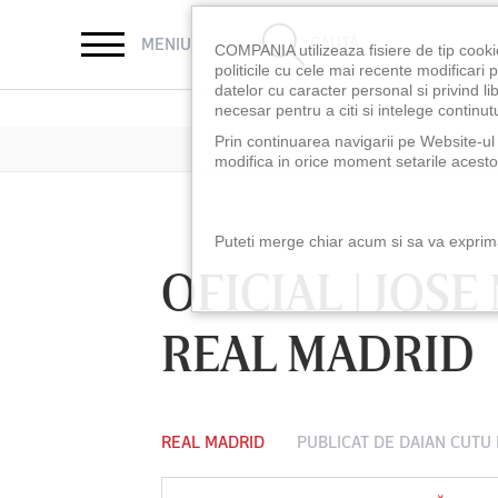
CAUTĂ
MENIU
COMPANIA utilizeaza fisiere de tip cooki
politicile cu cele mai recente modificar
datelor cu caracter personal si privind l
necesar pentru a citi si intelege continutu
Prin continuarea navigarii pe Website-ul n
modifica in orice moment setarile acestor
Puteti merge chiar acum si sa va exprimat
OFICIAL | JOS
REAL MADRID
REAL MADRID
PUBLICAT DE
DAIAN CUTU
LUNI 10 AUG, 21:30
VINE