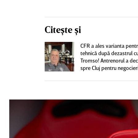
Citește și
CFR a ales varianta pent
eacţie după ce
tehnică după dezastrul c
ă revină la CFR
Tromso! Antrenorul a dec
spre Cluj pentru negocieri
cu Varga