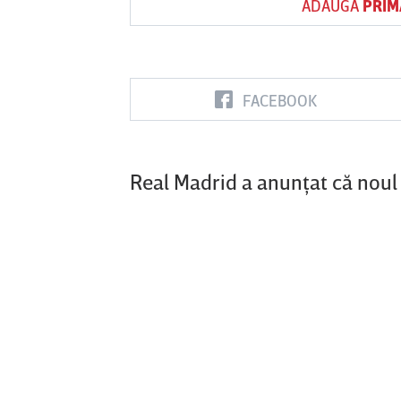
ADAUGĂ
PRIM
Vs
Vs
FACEBOOK
Corvinul
Sepsi OSK Sf
FCSB
Hunedoara
Gheorghe
Real Madrid a anunţat că noul