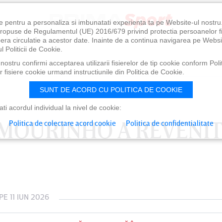
e pentru a personaliza si imbunatati experienta ta pe Website-ul nostr
i propuse de Regulamentul (UE) 2016/679 privind protectia persoanelor f
ibera circulatie a acestor date. Inainte de a continua navigarea pe Websi
l Politicii de Cookie.
ostru confirmi acceptarea utilizarii fisierelor de tip cookie conform Polit
 fisiere cookie urmand instructiunile din Politica de Cookie.
SUNT DE ACORD CU POLITICA DE COOKIE
i acordul individual la nivel de cookie:
E MOURINHO A REVENIT
Politica de colectare acord cookie
Politica de confidentialitate
PE 11 IUN 2026
RI 07 AUG, 21:00
SÂMBĂTĂ 08 AUG, 18:30