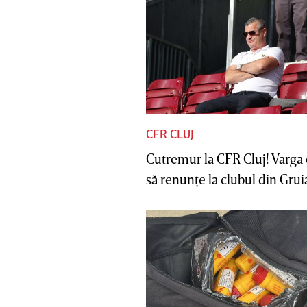
CFR CLUJ
Cutremur la CFR Cluj! Varga 
să renunţe la clubul din Gruia 