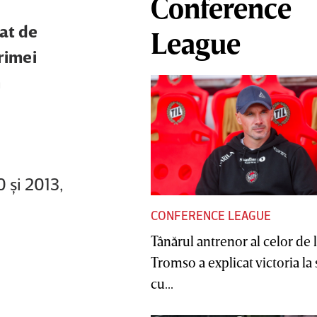
Conference
dat de
League
rimei
n
 şi 2013,
CONFERENCE LEAGUE
Tânărul antrenor al celor de 
Tromso a explicat victoria la
cu...