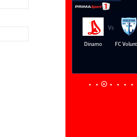
Vs
Vs
a
Dinamo
FC Voluntari
Petrolul
Ploieşti