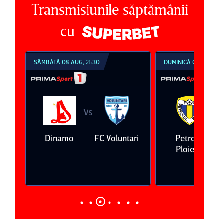
Transmisiunile săptămânii
cu
SÂMBĂTĂ 08 AUG, 21:30
DUMINICĂ 09 AUG, 1
Vs
V
eda
Dinamo
FC Voluntari
Petrolul
Ploieşti