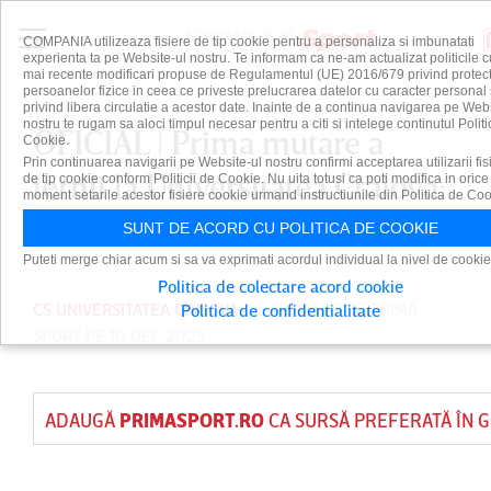
COMPANIA utilizeaza fisiere de tip cookie pentru a personaliza si imbunatati
experienta ta pe Website-ul nostru. Te informam ca ne-am actualizat politicile c
mai recente modificari propuse de Regulamentul (UE) 2016/679 privind protect
persoanelor fizice in ceea ce priveste prelucrarea datelor cu caracter personal 
privind libera circulatie a acestor date. Inainte de a continua navigarea pe Web
nostru te rugam sa aloci timpul necesar pentru a citi si intelege continutul Politi
OFICIAL | Prima mutare a
Cookie.
Prin continuarea navigarii pe Website-ul nostru confirmi acceptarea utilizarii fis
iernii la Universitatea Craiova:
de tip cookie conform Politicii de Cookie. Nu uita totusi ca poti modifica in orice
moment setarile acestor fisiere cookie urmand instructiunile din Politica de Coo
„Bun venit în familia Ştiinţei”
SUNT DE ACORD CU POLITICA DE COOKIE
Puteti merge chiar acum si sa va exprimati acordul individual la nivel de cookie
Politica de colectare acord cookie
CS UNIVERSITATEA CRAIOVA
PUBLICAT DE
PRIMA
Politica de confidentialitate
SPORT
PE 10 DEC 2025
ADAUGĂ
PRIMASPORT.RO
CA SURSĂ PREFERATĂ ÎN 