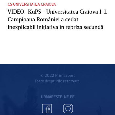
CS UNIVERSITATEA CRAIOVA
VIDEO | KuPS - Universitatea Craiova 1-1.
Campioana României a cedat
inexplicabil iniţiativa în repriza secundă
© 2022 PrimaSport
Toate drepturile rezervate.
URMĂREȘTE-NE PE