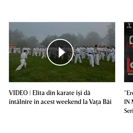
VIDEO | Elita din karate îşi dă
”Er
întâlnire în acest weekend la Vaţa Băi
IN
Ser