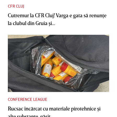
CFR CLUJ
Cutremur la CFR Cluj! Varga e gata să renunţe
la clubul din Gruia şi...
CONFERENCE LEAGUE
Rucsac încărcat cu materiale pirotehnice şi
alte substanţe, găsit...