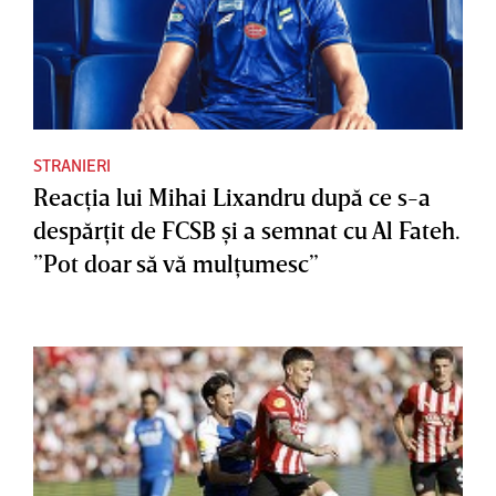
STRANIERI
Reacţia lui Mihai Lixandru după ce s-a
despărţit de FCSB şi a semnat cu Al Fateh.
”Pot doar să vă mulţumesc”