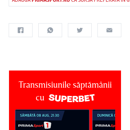
Transmisiunile săptămânii
cu
SÂMBĂTĂ 08 AUG, 21:30
DUMINICĂ 09 AUG, 1