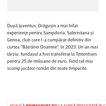
După Juventus, Drăguşin a mai bifat
experienţe pentru Sampdoria, Salernitana şi
Genoa, club care l-a cumpărat definitiv din
curtea "Bătrânei Doamne", în 2023. Un an mai
târziu, fundaşul a fost transferat la Tottenham
pentru 25 de milioane de euro, fiind cel mai
scump jucător român din toate timpurile.
ADAUGĂ
PRIMASPORT.RO
CA SURSĂ PREFERATĂ ÎN 