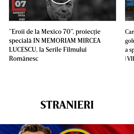
”Eroii de la Mexico 70”, proiecţie
Cam
specială IN MEMORIAM MIRCEA
gol
LUCESCU, la Serile Filmului
a s
Românesc
| V
STRANIERI