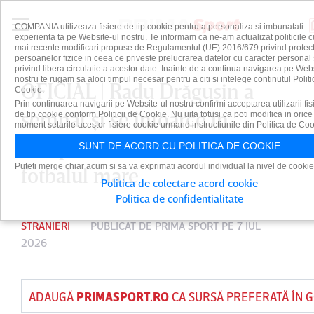
COMPANIA utilizeaza fisiere de tip cookie pentru a personaliza si imbunatati
experienta ta pe Website-ul nostru. Te informam ca ne-am actualizat politicile c
mai recente modificari propuse de Regulamentul (UE) 2016/679 privind protect
persoanelor fizice in ceea ce priveste prelucrarea datelor cu caracter personal 
privind libera circulatie a acestor date. Inainte de a continua navigarea pe Web
nostru te rugam sa aloci timpul necesar pentru a citi si intelege continutul Politi
OFICIAL | Radu Drăguşin a
Cookie.
Prin continuarea navigarii pe Website-ul nostru confirmi acceptarea utilizarii fis
semnat şi se întoarce în
de tip cookie conform Politicii de Cookie. Nu uita totusi ca poti modifica in orice
moment setarile acestor fisiere cookie urmand instructiunile din Politica de Coo
campionatul care l-a lansat în
SUNT DE ACORD CU POLITICA DE COOKIE
Puteti merge chiar acum si sa va exprimati acordul individual la nivel de cookie
fotbalul mare
Politica de colectare acord cookie
Politica de confidentialitate
STRANIERI
PUBLICAT DE
PRIMA SPORT
PE 7 IUL
2026
ADAUGĂ
PRIMASPORT.RO
CA SURSĂ PREFERATĂ ÎN 