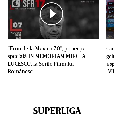
”Eroii de la Mexico 70”, proiecţie
Cam
specială IN MEMORIAM MIRCEA
gol
LUCESCU, la Serile Filmului
a s
Românesc
| V
SUPERLIGA