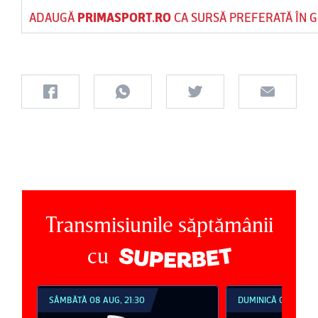
ADAUGĂ
PRIMASPORT.RO
CA SURSĂ PREFERATĂ ÎN 
Transmisiunile săptămânii
cu
SÂMBĂTĂ 08 AUG, 21:30
DUMINICĂ 09 AUG, 1