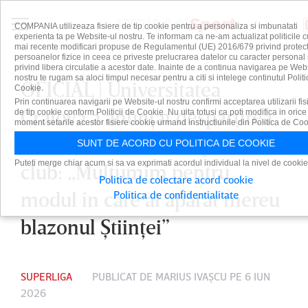
COMPANIA utilizeaza fisiere de tip cookie pentru a personaliza si imbunatati
experienta ta pe Website-ul nostru. Te informam ca ne-am actualizat politicile c
mai recente modificari propuse de Regulamentul (UE) 2016/679 privind protect
persoanelor fizice in ceea ce priveste prelucrarea datelor cu caracter personal 
privind libera circulatie a acestor date. Inainte de a continua navigarea pe Web
nostru te rugam sa aloci timpul necesar pentru a citi si intelege continutul Politi
OFICIAL | Universitatea
Cookie.
Prin continuarea navigarii pe Website-ul nostru confirmi acceptarea utilizarii fis
Craiova a anunţat despărţirea
de tip cookie conform Politicii de Cookie. Nu uita totusi ca poti modifica in orice
moment setarile acestor fisiere cookie urmand instructiunile din Politica de Coo
de un jucător simbol pentru
SUNT DE ACORD CU POLITICA DE COOKIE
Puteti merge chiar acum si sa va exprimati acordul individual la nivel de cookie
club: „Mulţumim pentru
Politica de colectare acord cookie
modul în care ai apărat mereu
Politica de confidentialitate
blazonul Ştiinţei”
SUPERLIGA
PUBLICAT DE
MARIUS IVAŞCU
PE 6 IUN
2026