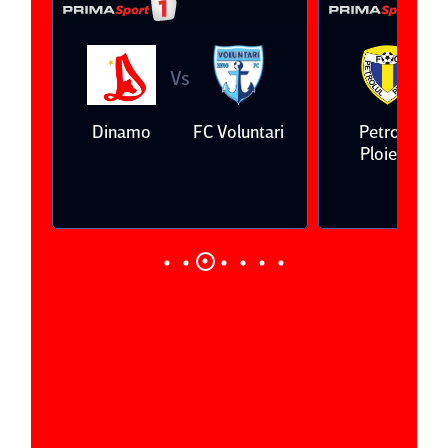
Vs
V
eda
Dinamo
FC Voluntari
Petrolul
Ploieşti