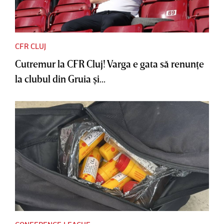
CFR CLUJ
Cutremur la CFR Cluj! Varga e gata să renunţe
la clubul din Gruia şi...