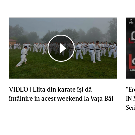
VIDEO | Elita din karate îşi dă
”Er
întâlnire în acest weekend la Vaţa Băi
IN
Ser