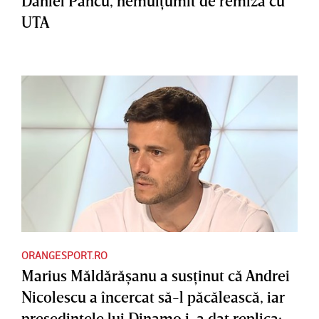
Daniel Pancu, nemulţumit de remiza cu
UTA
ORANGESPORT.RO
Marius Măldărăşanu a susţinut că Andrei
Nicolescu a încercat să-l păcălească, iar
preşedintele lui Dinamo i-a dat replica: