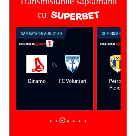
Transmisiunile săptămânii
cu
SÂMBĂTĂ 08 AUG, 21:30
DUMINICĂ 09 AUG, 1
Vs
V
eda
Dinamo
FC Voluntari
Petrolul
Ploieşti