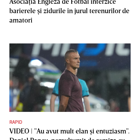
Asociaţia Engleză de Fotbal interzice
barierele şi zidurile în jurul terenurilor de
amatori
RAPID
VIDEO | ”Au avut mult elan şi entuziasm”.