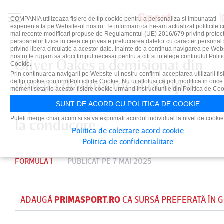
COMPANIA utilizeaza fisiere de tip cookie pentru a personaliza si imbunatati
experienta ta pe Website-ul nostru. Te informam ca ne-am actualizat politicile c
mai recente modificari propuse de Regulamentul (UE) 2016/679 privind protect
persoanelor fizice in ceea ce priveste prelucrarea datelor cu caracter personal 
privind libera circulatie a acestor date. Inainte de a continua navigarea pe Web
nostru te rugam sa aloci timpul necesar pentru a citi si intelege continutul Politi
Oliver Oakes a demisionat din
Cookie.
Prin continuarea navigarii pe Website-ul nostru confirmi acceptarea utilizarii fis
funcţia de director al echipei
de tip cookie conform Politicii de Cookie. Nu uita totusi ca poti modifica in orice
moment setarile acestor fisiere cookie urmand instructiunile din Politica de Coo
Alpine. Flavio Briatore rămâne
SUNT DE ACORD CU POLITICA DE COOKIE
Puteti merge chiar acum si sa va exprimati acordul individual la nivel de cookie
la conducere
Politica de colectare acord cookie
Politica de confidentialitate
FORMULA 1
PUBLICAT PE 7 MAI 2025
ADAUGĂ
PRIMASPORT.RO
CA SURSĂ PREFERATĂ ÎN 