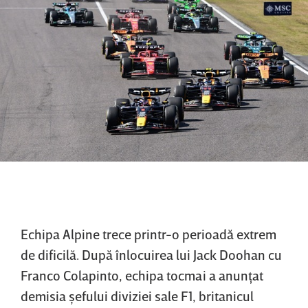
Echipa Alpine trece printr-o perioadă extrem
de dificilă. După înlocuirea lui Jack Doohan cu
Franco Colapinto, echipa tocmai a anunţat
demisia şefului diviziei sale F1, britanicul