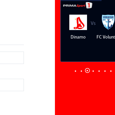
Vs
Vs
Farul
Csikszereda
Dinamo
FC Volunt
Constanţa