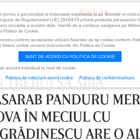
e pentru a personaliza si imbunatati experienta ta pe Website-ul nostr
i propuse de Regulamentul (UE) 2016/679 privind protectia persoanelor f
ibera circulatie a acestor date. Inainte de a continua navigarea pe Websi
l Politicii de Cookie.
ostru confirmi acceptarea utilizarii fisierelor de tip cookie conform Polit
 fisiere cookie urmand instructiunile din Politica de Cookie.
SUNT DE ACORD CU POLITICA DE COOKIE
i acordul individual la nivel de cookie:
R TREBUI SĂ AIBĂ
Politica de colectare acord cookie
Politica de confidentialitate
ASARAB PANDURU ME
OVA ÎN MECIUL CU
 GRĂDINESCU ARE O A
0
VINERI 07 AUG, 21:00
SÂ