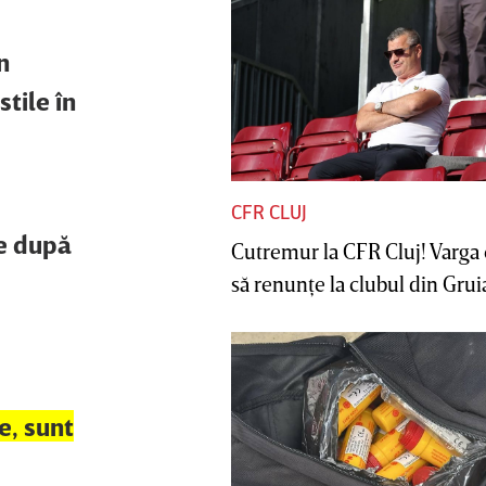
n
tile în
CFR CLUJ
e după
Cutremur la CFR Cluj! Varga 
să renunţe la clubul din Gruia 
e, sunt