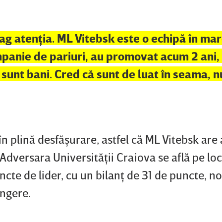
ag atenţia. ML Vitebsk este o echipă în mar
mpanie de pariuri, au promovat acum 2 ani,
 sunt bani. Cred că sunt de luat în seama, n
n plină desfăşurare, astfel că ML Vitebsk are
 Adversara Universităţii Craiova se află pe loc
ncte de lider, cu un bilanţ de 31 de puncte, n
ângere.