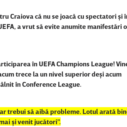
ru Craiova că nu se joacă cu spectatori şi î
UEFA, a vrut să evite anumite manifestări os
rticiparea în UEFA Champions League! Vin
cum trece la un nivel superior deşi acum
tâlnit în Conference League.
ar trebui să aibă probleme. Lotul arată bin
mai şi venit jucători”.