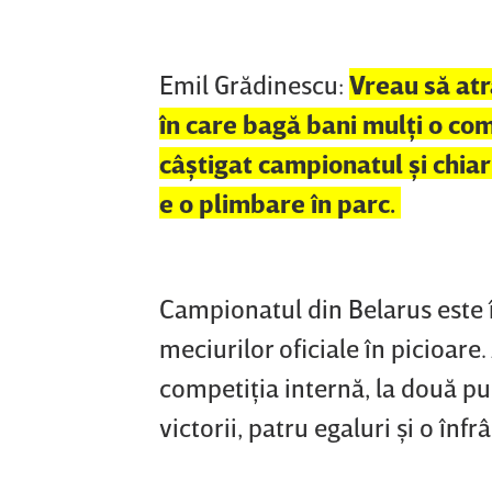
Emil Grădinescu:
Vreau să atr
în care bagă bani mulţi o co
câştigat campionatul şi chiar
e o plimbare în parc.
Campionatul din Belarus este î
meciurilor oficiale în picioare.
competiţia internă, la două pu
victorii, patru egaluri şi o înfr