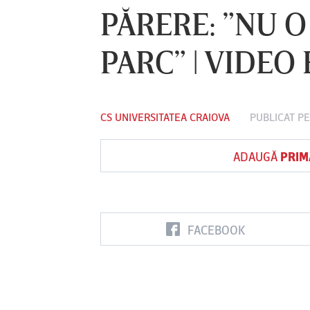
PĂRERE: ”NU O
PARC” | VIDEO
Vs
FC Botoşani
Corvinul
Sepsi OSK S
Hunedoara
Gheorghe
CS UNIVERSITATEA CRAIOVA
PUBLICAT PE
ADAUGĂ
PRIM
FACEBOOK