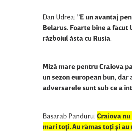
Dan Udrea:
”E un avantaj pent
Belarus. Foarte bine a făcut 
războiul ăsta cu Rusia.
Miză mare pentru Craiova pa
un sezon european bun, dar a
adversarele sunt sub ce a în
Basarab Panduru:
Craiova nu 
mari toţi. Au rămas toţi şi au 