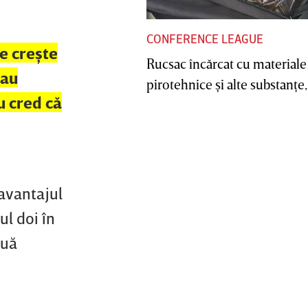
CONFERENCE LEAGUE
e creşte
Rucsac încărcat cu materiale
 au
pirotehnice şi alte substanţe, 
u cred că
 avantajul
ul doi în
ouă