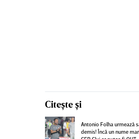
Citește și
eacţie după ce
Antonio Folha urmează să
ă revină la CFR
demis! Încă un nume mar