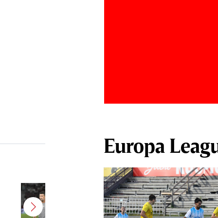
Europa Leag
Antonio Folha a fost demis de la
CFR Cluj! Alţi 3 jucători sunt OUT