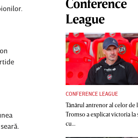
Conference
ionilor.
League
zon
rtide
CONFERENCE LEAGUE
Tânărul antrenor al celor de 
Tromso a explicat victoria la
iunea
cu...
 seară.