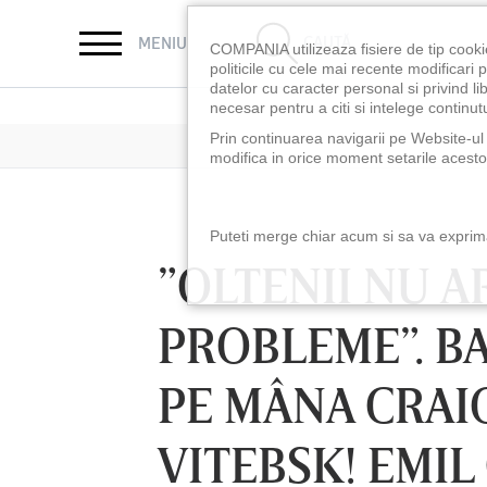
CAUTĂ
MENIU
COMPANIA utilizeaza fisiere de tip cooki
politicile cu cele mai recente modificar
datelor cu caracter personal si privind l
necesar pentru a citi si intelege continutu
Prin continuarea navigarii pe Website-ul n
modifica in orice moment setarile acestor
Puteti merge chiar acum si sa va exprimat
”OLTENII NU A
PROBLEME”. B
PE MÂNA CRAI
VITEBSK! EMIL
LUNI 10 AUG, 18:30
LUNI 10 AUG, 21:3