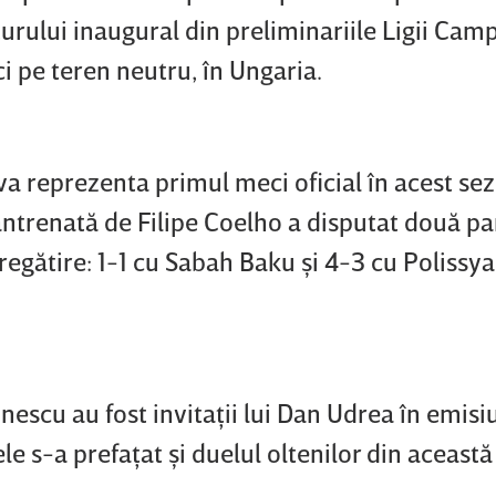
urului inaugural din preliminariile Ligii Camp
ci pe teren neutru, în Ungaria.
va reprezenta primul meci oficial în acest se
antrenată de Filipe Coelho a disputat două pa
regătire: 1-1 cu Sabah Baku şi 4-3 cu Polissya
escu au fost invitaţii lui Dan Udrea în emis
le s-a prefaţat şi duelul oltenilor din această