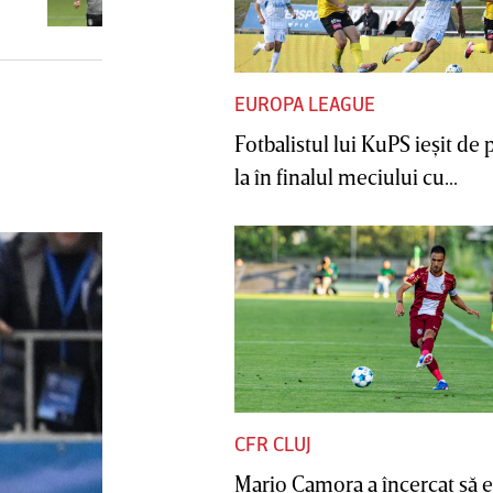
EUROPA LEAGUE
Fotbalistul lui KuPS ieşit de 
la în finalul meciului cu...
CFR CLUJ
Mario Camora a încercat să e