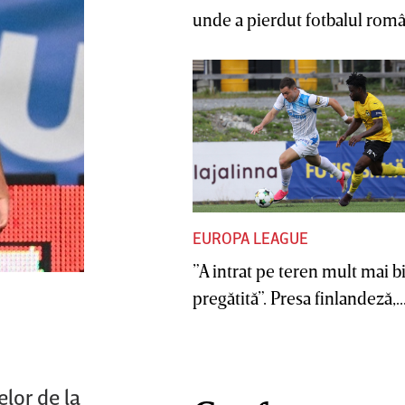
unde a pierdut fotbalul român
EUROPA LEAGUE
”A intrat pe teren mult mai b
pregătită”. Presa finlandeză,..
lor de la