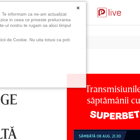
×
u. Te informam ca ne-am actualizat
izice in ceea ce priveste prelucrarea
te-ul nostru te rugam sa aloci timpul
icii de Cookie. Nu uita totusi ca poti
Transmisiunil
RGE
săptămânii c
LTĂ
MBĂTĂ 08 AUG, 18:30
SÂMBĂTĂ 08 AUG, 21:30