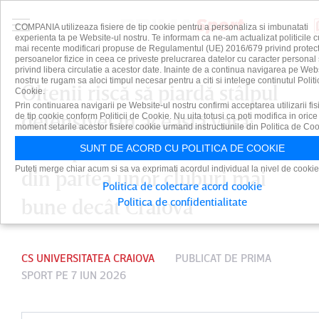
COMPANIA utilizeaza fisiere de tip cookie pentru a personaliza si imbunatati
experienta ta pe Website-ul nostru. Te informam ca ne-am actualizat politicile c
mai recente modificari propuse de Regulamentul (UE) 2016/679 privind protect
persoanelor fizice in ceea ce priveste prelucrarea datelor cu caracter personal 
privind libera circulatie a acestor date. Inainte de a continua navigarea pe Web
nostru te rugam sa aloci timpul necesar pentru a citi si intelege continutul Politi
Oltenii riscă să piardă stâlpul
Cookie.
Prin continuarea navigarii pe Website-ul nostru confirmi acceptarea utilizarii fis
defensivei în această vară:
de tip cookie conform Politicii de Cookie. Nu uita totusi ca poti modifica in orice
moment setarile acestor fisiere cookie urmand instructiunile din Politica de Coo
"Este posibil să existe interes
SUNT DE ACORD CU POLITICA DE COOKIE
Puteti merge chiar acum si sa va exprimati acordul individual la nivel de cookie
din partea unor cluburi mai
Politica de colectare acord cookie
bune decât Craiova"
Politica de confidentialitate
CS UNIVERSITATEA CRAIOVA
PUBLICAT DE
PRIMA
SPORT
PE 7 IUN 2026