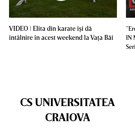
VIDEO | Elita din karate îşi dă
”Er
întâlnire în acest weekend la Vaţa Băi
IN
Ser
CS UNIVERSITATEA
CRAIOVA