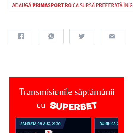
ADAUGĂ
PRIMASPORT.RO
CA SURSĂ PREFERATĂ ÎN 
Transmisiunile săptămânii
cu
SÂMBĂTĂ 08 AUG, 21:30
DUMINICĂ 09 AUG, 1