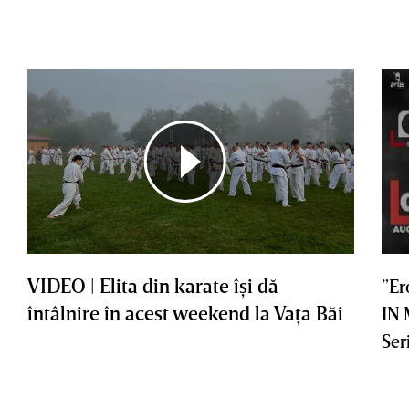
VIDEO | Elita din karate îşi dă
”Er
întâlnire în acest weekend la Vaţa Băi
IN
Ser