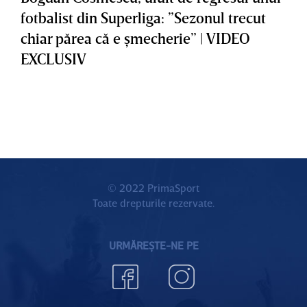
fotbalist din Superliga: ”Sezonul trecut
chiar părea că e şmecherie” | VIDEO
EXCLUSIV
© 2022 PrimaSport
Toate drepturile rezervate.
URMĂREȘTE-NE PE