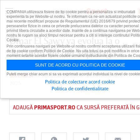
COMPANIA utilizeaza fisiere de tip cookie pentru a personaliza si imbunatati
experienta ta pe Website-ul nostru. Te informam ca ne-am actualizat politicile c
mai recente modificari propuse de Regulamentul (UE) 2016/679 privind protect
persoanelor fizice in ceea ce priveste prelucrarea datelor cu caracter personal 
privind libera circulatie a acestor date. Inainte de a continua navigarea pe Web
nostru te rugam sa aloci timpul necesar pentru a citi si intelege continutul Politi
Omar El Sawy va evolua la o
Cookie.
Prin continuarea navigarii pe Website-ul nostru confirmi acceptarea utilizarii fis
altă formaţie din SuperLiga
de tip cookie conform Politicii de Cookie. Nu uita totusi ca poti modifica in orice
moment setarile acestor fisiere cookie urmand instructiunile din Politica de Coo
SUNT DE ACORD CU POLITICA DE COOKIE
Puteti merge chiar acum si sa va exprimati acordul individual la nivel de cookie
SUPERLIGA
PUBLICAT DE
TUDOR MOISA
PE 5 SEP
Politica de colectare acord cookie
2025
Politica de confidentialitate
ADAUGĂ
PRIMASPORT.RO
CA SURSĂ PREFERATĂ ÎN 