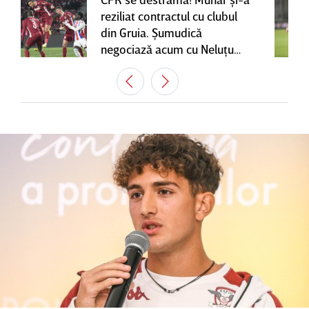
reziliat contractul cu clubul
din Gruia. Şumudică
negociază acum cu Neluţu
Varga, care mai are o
variantă pentru banca tehnică
| EXCLUSIV