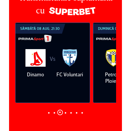
cu
SÂMBĂTĂ 08 AUG, 21:30
DUMINICĂ 09 AUG, 1
Vs
V
eda
Dinamo
FC Voluntari
Petrolul
Ploieşti