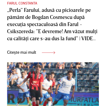
FARUL CONSTANTA
„Perla” Farului, adusă cu picioarele pe
pământ de Bogdan Cosmescu după
execuţia spectaculoasă din Farul -
Csikszereda: ”E devreme! Am văzut mulţi
cu calităţi care s-au dus la fund” | VIDEO
EXCLUSIV
Citește mai mult