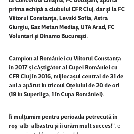
prima echipă a clubului CFR Cluj, dar şi la FC
Viitorul Constanţa, Levski Sofia, Astra
Giurgiu, Gaz Metan Mediaş, UTA Arad, FC
Voluntari şi Dinamo Bucureşti.
Campion al României cu Viitorul Constanţa
în 2017 şi câştigător al Cupei României cu
CFR Cluj în 2016, mijlocaşul central de 31 de
ani a apărut în tricoul Oţelului de 20 de ori
(19 în Superliga, 1 în Cupa României).
Îi mulţumim pentru perioada petrecută în
roş-alb-albastru şi îi urăm mult succes!”
, e