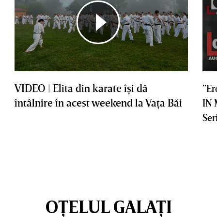
VIDEO | Elita din karate îşi dă
”Er
întâlnire în acest weekend la Vaţa Băi
IN
Ser
OȚELUL GALAȚI