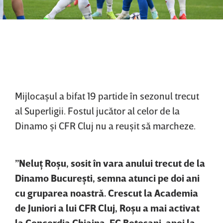
Mijlocaşul a bifat 19 partide în sezonul trecut
al Superligii. Fostul jucător al celor de la
Dinamo şi CFR Cluj nu a reuşit să marcheze.
”Neluţ Roşu, sosit în vara anului trecut de la
Dinamo Bucureşti, semna atunci pe doi ani
cu gruparea noastră. Crescut la Academia
de Juniori a lui CFR Cluj, Roşu a mai activat
la Concordia Chiajna, FC Botoşani, apoi la