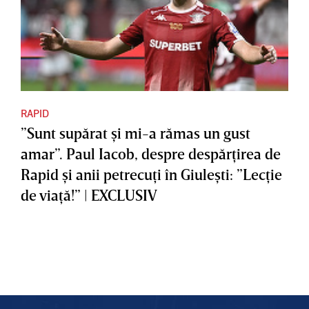
RAPID
”Sunt supărat şi mi-a rămas un gust
amar”. Paul Iacob, despre despărţirea de
Rapid şi anii petrecuţi în Giuleşti: ”Lecţie
de viaţă!” | EXCLUSIV