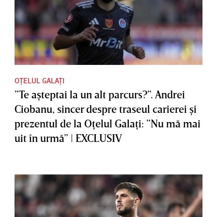
OȚELUL GALAȚI
”Te aşteptai la un alt parcurs?”. Andrei
Ciobanu, sincer despre traseul carierei şi
prezentul de la Oţelul Galaţi: ”Nu mă mai
uit în urmă” | EXCLUSIV