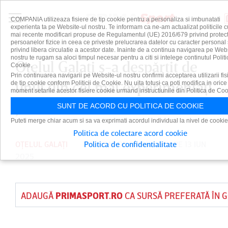
COMPANIA utilizeaza fisiere de tip cookie pentru a personaliza si imbunatati
experienta ta pe Website-ul nostru. Te informam ca ne-am actualizat politicile c
mai recente modificari propuse de Regulamentul (UE) 2016/679 privind protect
persoanelor fizice in ceea ce priveste prelucrarea datelor cu caracter personal 
privind libera circulatie a acestor date. Inainte de a continua navigarea pe Web
nostru te rugam sa aloci timpul necesar pentru a citi si intelege continutul Politi
Oţelul Galaţi s-a despărţit de
Cookie.
Prin continuarea navigarii pe Website-ul nostru confirmi acceptarea utilizarii fis
unul din cei mai experimentaţi
de tip cookie conform Politicii de Cookie. Nu uita totusi ca poti modifica in orice
moment setarile acestor fisiere cookie urmand instructiunile din Politica de Coo
jucători
SUNT DE ACORD CU POLITICA DE COOKIE
Puteti merge chiar acum si sa va exprimati acordul individual la nivel de cookie
Politica de colectare acord cookie
OȚELUL GALAȚI
PUBLICAT DE
Politica de confidentialitate
DAIAN CUTU
PE 13 IUN
2025
ADAUGĂ
PRIMASPORT.RO
CA SURSĂ PREFERATĂ ÎN 