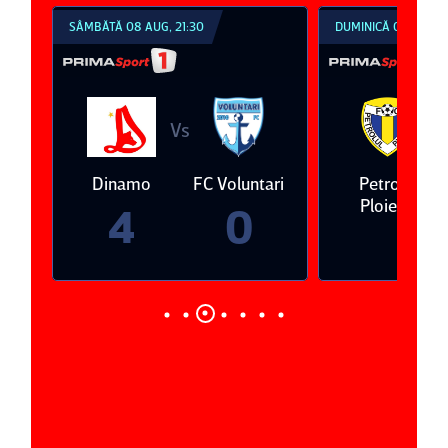
SÂMBĂTĂ 08 AUG, 21:30
DUMINICĂ 09 AUG, 1
Vs
V
eda
Dinamo
FC Voluntari
Petrolul
Ploieşti
4
0