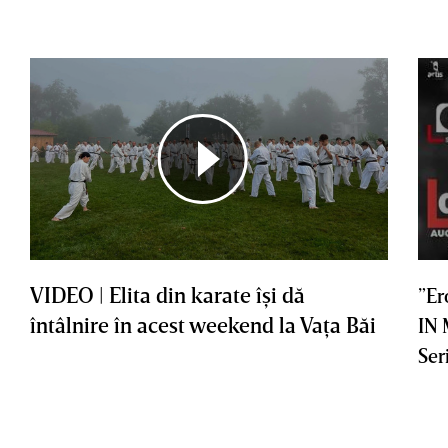
VIDEO | Elita din karate îşi dă
”Er
întâlnire în acest weekend la Vaţa Băi
IN
Ser