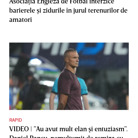
Asociaţia Engleză de Fotbal interzice
barierele şi zidurile în jurul terenurilor de
amatori
RAPID
VIDEO | ”Au avut mult elan şi entuziasm”.
Daniel Pancu, nemulţumit de remiza cu