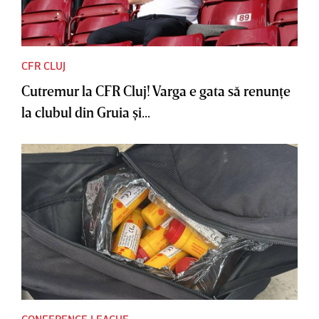
CFR CLUJ
Cutremur la CFR Cluj! Varga e gata să renunţe
la clubul din Gruia şi...