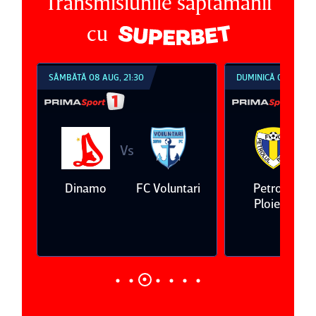
Transmisiunile săptămânii
cu
SÂMBĂTĂ 08 AUG, 21:30
DUMINICĂ 09 AUG, 1
Vs
V
eda
Dinamo
FC Voluntari
Petrolul
Ploieşti