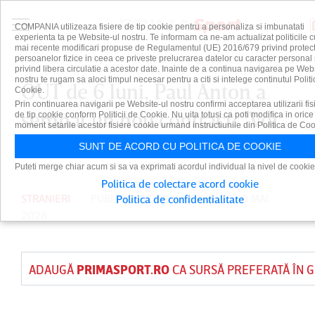
COMPANIA utilizeaza fisiere de tip cookie pentru a personaliza si imbunatati
experienta ta pe Website-ul nostru. Te informam ca ne-am actualizat politicile c
mai recente modificari propuse de Regulamentul (UE) 2016/679 privind protect
persoanelor fizice in ceea ce priveste prelucrarea datelor cu caracter personal 
privind libera circulatie a acestor date. Inainte de a continua navigarea pe Web
nostru te rugam sa aloci timpul necesar pentru a citi si intelege continutul Politi
OUT de 6 luni, Paul Anton a
Cookie.
Prin continuarea navigarii pe Website-ul nostru confirmi acceptarea utilizarii fis
semnat un nou contract: "Voi
de tip cookie conform Politicii de Cookie. Nu uita totusi ca poti modifica in orice
moment setarile acestor fisiere cookie urmand instructiunile din Politica de Coo
reveni"
SUNT DE ACORD CU POLITICA DE COOKIE
Puteti merge chiar acum si sa va exprimati acordul individual la nivel de cookie
Politica de colectare acord cookie
STRANIERI
PUBLICAT DE
PRIMA SPORT
PE 10 MAI
Politica de confidentialitate
2026
ADAUGĂ
PRIMASPORT.RO
CA SURSĂ PREFERATĂ ÎN 