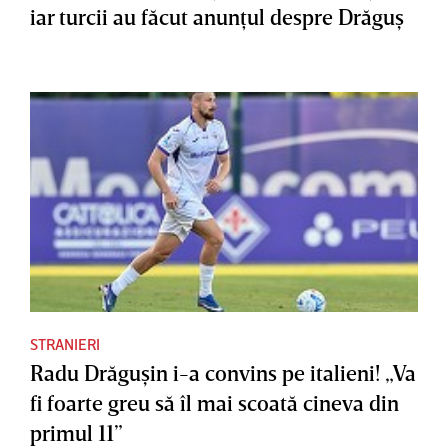
iar turcii au făcut anunţul despre Drăguş
STRANIERI
Radu Drăguşin i-a convins pe italieni! „Va
fi foarte greu să îl mai scoată cineva din
primul 11”