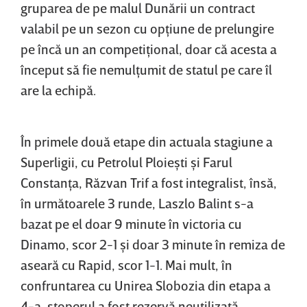
gruparea de pe malul Dunării un contract
valabil pe un sezon cu opţiune de prelungire
pe încă un an competiţional, doar că acesta a
început să fie nemulţumit de statul pe care îl
are la echipă.
În primele două etape din actuala stagiune a
Superligii, cu Petrolul Ploieşti şi Farul
Constanţa, Răzvan Trif a fost integralist, însă,
în următoarele 3 runde, Laszlo Balint s-a
bazat pe el doar 9 minute în victoria cu
Dinamo, scor 2-1 şi doar 3 minute în remiza de
aseară cu Rapid, scor 1-1. Mai mult, în
confruntarea cu Unirea Slobozia din etapa a
4-a, stoperul a fost rezervă neutilizată.