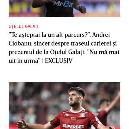
OȚELUL GALAȚI
”Te aşteptai la un alt parcurs?”. Andrei
Ciobanu, sincer despre traseul carierei şi
prezentul de la Oţelul Galaţi: ”Nu mă mai
uit în urmă” | EXCLUSIV