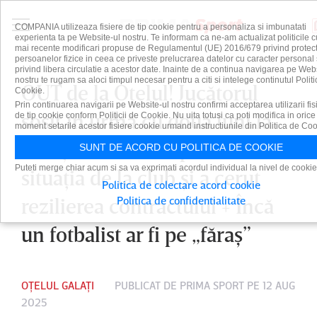
COMPANIA utilizeaza fisiere de tip cookie pentru a personaliza si imbunatati
experienta ta pe Website-ul nostru. Te informam ca ne-am actualizat politicile c
mai recente modificari propuse de Regulamentul (UE) 2016/679 privind protect
persoanelor fizice in ceea ce priveste prelucrarea datelor cu caracter personal 
privind libera circulatie a acestor date. Inainte de a continua navigarea pe Web
nostru te rugam sa aloci timpul necesar pentru a citi si intelege continutul Politi
OUT de la Oţelul! Jucătorul
Cookie.
Prin continuarea navigarii pe Website-ul nostru confirmi acceptarea utilizarii fis
sosit în urmă cu două luni la
de tip cookie conform Politicii de Cookie. Nu uita totusi ca poti modifica in orice
moment setarile acestor fisiere cookie urmand instructiunile din Politica de Coo
Galaţi nu a mai suportat
SUNT DE ACORD CU POLITICA DE COOKIE
Puteti merge chiar acum si sa va exprimati acordul individual la nivel de cookie
situaţia de la club şi a cerut
Politica de colectare acord cookie
rezilierea contractului + Încă
Politica de confidentialitate
un fotbalist ar fi pe „făraş”
OȚELUL GALAȚI
PUBLICAT DE
PRIMA SPORT
PE 12 AUG
2025