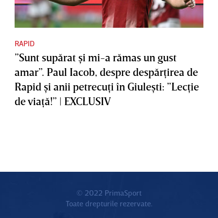
RAPID
”Sunt supărat şi mi-a rămas un gust
amar”. Paul Iacob, despre despărţirea de
Rapid şi anii petrecuţi în Giuleşti: ”Lecţie
de viaţă!” | EXCLUSIV
© 2022 PrimaSport
Toate drepturile rezervate.