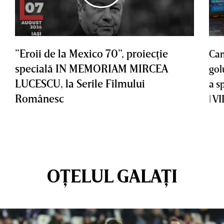
”Eroii de la Mexico 70”, proiecţie
Cam
specială IN MEMORIAM MIRCEA
gol
LUCESCU, la Serile Filmului
a s
Românesc
| V
OȚELUL GALAȚI