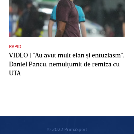
RAPID
VIDEO | ”Au avut mult elan şi entuziasm”.
Daniel Pancu, nemulţumit de remiza cu
UTA
© 2022 PrimaSport