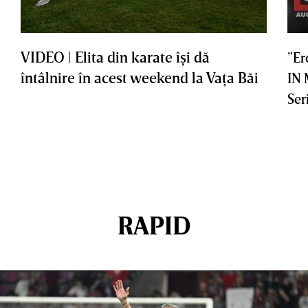
VIDEO | Elita din karate îşi dă
”Er
întâlnire în acest weekend la Vaţa Băi
IN
Ser
RAPID