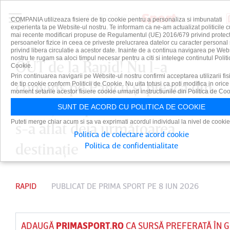
COMPANIA utilizeaza fisiere de tip cookie pentru a personaliza si imbunatati
experienta ta pe Website-ul nostru. Te informam ca ne-am actualizat politicile c
mai recente modificari propuse de Regulamentul (UE) 2016/679 privind protect
persoanelor fizice in ceea ce priveste prelucrarea datelor cu caracter personal 
privind libera circulatie a acestor date. Inainte de a continua navigarea pe Web
nostru te rugam sa aloci timpul necesar pentru a citi si intelege continutul Politi
OUT de la Rapid! Nu l-a
Cookie.
Prin continuarea navigarii pe Website-ul nostru confirmi acceptarea utilizarii fis
convins pe Pancu şi pleacă din
de tip cookie conform Politicii de Cookie. Nu uita totusi ca poti modifica in orice
moment setarile acestor fisiere cookie urmand instructiunile din Politica de Coo
Giuleşti după doar câteva luni:
SUNT DE ACORD CU POLITICA DE COOKIE
Puteti merge chiar acum si sa va exprimati acordul individual la nivel de cookie
s-a aflat deja următoarea
Politica de colectare acord cookie
destinaţie
Politica de confidentialitate
RAPID
PUBLICAT DE
PRIMA SPORT
PE 8 IUN 2026
ADAUGĂ
PRIMASPORT.RO
CA SURSĂ PREFERATĂ ÎN 