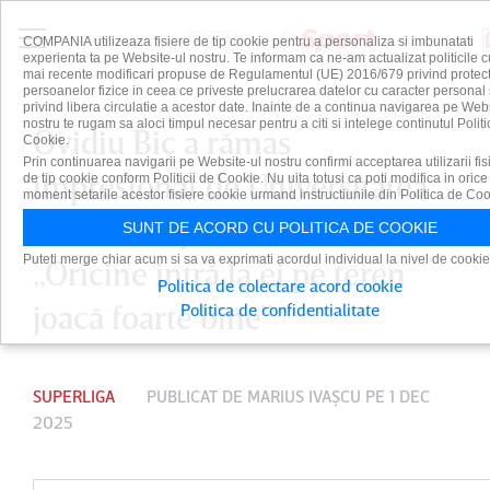
COMPANIA utilizeaza fisiere de tip cookie pentru a personaliza si imbunatati
experienta ta pe Website-ul nostru. Te informam ca ne-am actualizat politicile c
mai recente modificari propuse de Regulamentul (UE) 2016/679 privind protect
persoanelor fizice in ceea ce priveste prelucrarea datelor cu caracter personal 
privind libera circulatie a acestor date. Inainte de a continua navigarea pe Web
nostru te rugam sa aloci timpul necesar pentru a citi si intelege continutul Politi
Ovidiu Bic a rămas
Cookie.
Prin continuarea navigarii pe Website-ul nostru confirmi acceptarea utilizarii fis
impresionat de Universitatea
de tip cookie conform Politicii de Cookie. Nu uita totusi ca poti modifica in orice
moment setarile acestor fisiere cookie urmand instructiunile din Politica de Coo
Craiova după meciul direct:
SUNT DE ACORD CU POLITICA DE COOKIE
Puteti merge chiar acum si sa va exprimati acordul individual la nivel de cookie
„Oricine intră la ei pe teren
Politica de colectare acord cookie
joacă foarte bine”
Politica de confidentialitate
SUPERLIGA
PUBLICAT DE
MARIUS IVAŞCU
PE 1 DEC
2025