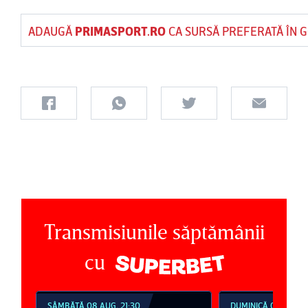
ADAUGĂ
PRIMASPORT.RO
CA SURSĂ PREFERATĂ ÎN 
Transmisiunile săptămânii
cu
SÂMBĂTĂ 08 AUG, 21:30
DUMINICĂ 09 AUG, 1