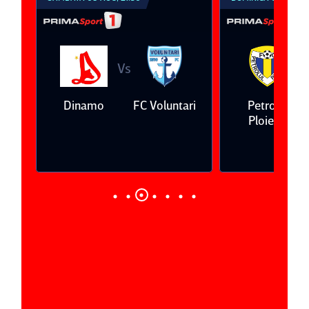
Vs
V
eda
Dinamo
FC Voluntari
Petrolul
Ploieşti