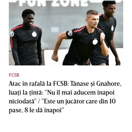
FCSB
Atac în rafală la FCSB: Tănase şi Gnahore,
luaţi la ţintă: "Nu îl mai aducem înapoi
niciodată" / "Este un jucător care din 10
pase, 8 le dă înapoi"