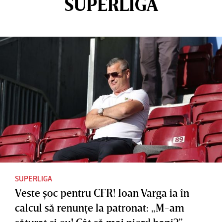
SUPERLIGA
SUPERLIGA
Veste şoc pentru CFR! Ioan Varga ia în
calcul să renunţe la patronat: „M-am