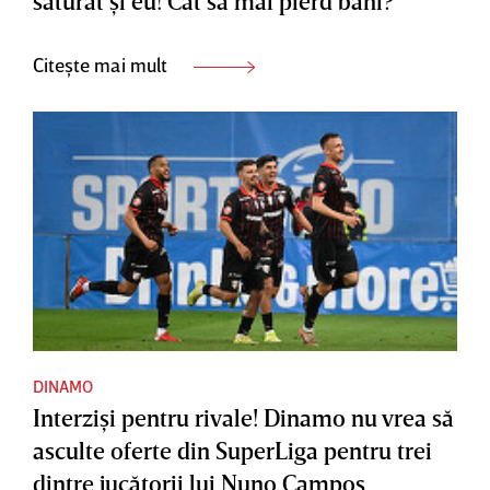
săturat şi eu! Cât să mai pierd bani?”
Citește mai mult
DINAMO
Interzişi pentru rivale! Dinamo nu vrea să
asculte oferte din SuperLiga pentru trei
dintre jucătorii lui Nuno Campos