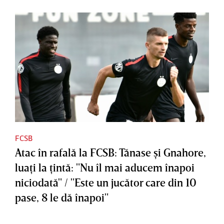
FCSB
Atac în rafală la FCSB: Tănase şi Gnahore,
luaţi la ţintă: "Nu îl mai aducem înapoi
niciodată" / "Este un jucător care din 10
pase, 8 le dă înapoi"