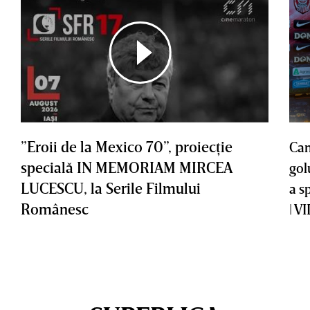
”Eroii de la Mexico 70”, proiecţie
Cam
specială IN MEMORIAM MIRCEA
gol
LUCESCU, la Serile Filmului
a s
Românesc
| V