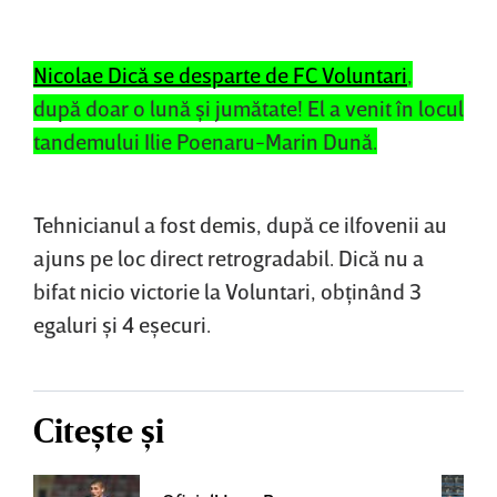
Nicolae Dică se desparte de FC Voluntari
,
după doar o lună şi jumătate! El a venit în locul
tandemului Ilie Poenaru-Marin Dună.
Tehnicianul a fost demis, după ce ilfovenii au
ajuns pe loc direct retrogradabil. Dică nu a
bifat nicio victorie la Voluntari, obţinând 3
egaluri şi 4 eşecuri.
Citește și