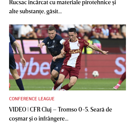
Rucsac încărcat cu materiale pirotehnice şi
alte substanţe, găsit...
CONFERENCE LEAGUE
VIDEO | CFR Cluj – Tromso 0-5. Seară de
coşmar şi o înfrângere...