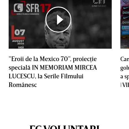
”Eroii de la Mexico 70”, proiecţie
Cam
specială IN MEMORIAM MIRCEA
gol
LUCESCU, la Serile Filmului
a s
Românesc
| V