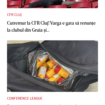
CFR CLUJ
Cutremur la CFR Cluj! Varga e gata să renunţe
la clubul din Gruia şi...
CONFERENCE LEAGUE