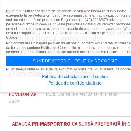
COMPANIA utilizeaza fisiere de tip cookie pentru a personaliza si imbunatati
experienta ta pe Website-ul nostru. Te informam ca ne-am actualizat politicile c
mai recente modificari propuse de Regulamentul (UE) 2016/679 privind protect
persoanelor fizice in ceea ce priveste prelucrarea datelor cu caracter personal 
privind libera circulatie a acestor date. Inainte de a continua navigarea pe Web
nostru te rugam sa aloci timpul necesar pentru a citi si intelege continutul Politi
Ovidiu Burcă, aproape de
Cookie.
Prin continuarea navigarii pe Website-ul nostru confirmi acceptarea utilizarii fis
revenire! Destinaţie
de tip cookie conform Politicii de Cookie. Nu uita totusi ca poti modifica in orice
moment setarile acestor fisiere cookie urmand instructiunile din Politica de Coo
surprinzătoare pentru fostul
SUNT DE ACORD CU POLITICA DE COOKIE
Puteti merge chiar acum si sa va exprimati acordul individual la nivel de cookie
tehnician de la Dinamo
Politica de colectare acord cookie
Politica de confidentialitate
FC VOLUNTARI
PUBLICAT DE
DAIAN CUTU
PE 11 MAR
2024
ADAUGĂ
PRIMASPORT.RO
CA SURSĂ PREFERATĂ ÎN 