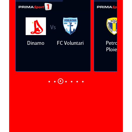
Vs
V
eda
Dinamo
FC Voluntari
Petrolul
Ploieşti