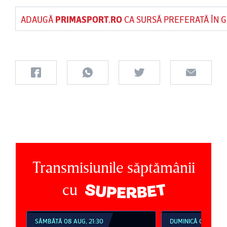
ADAUGĂ
PRIMASPORT.RO
CA SURSĂ PREFERATĂ ÎN 
Transmisiunile săptămânii
cu
SÂMBĂTĂ 08 AUG, 21:30
DUMINICĂ 09 AUG, 1