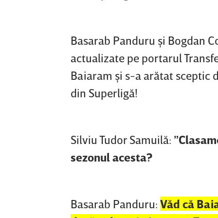
Basarab Panduru şi Bogdan Cos
actualizate pe portarul Trans
Baiaram şi s-a arătat sceptic 
din Superligă!
Silviu Tudor Samuilă:
”Clasamen
sezonul acesta?
Basarab Panduru:
Văd că Bai