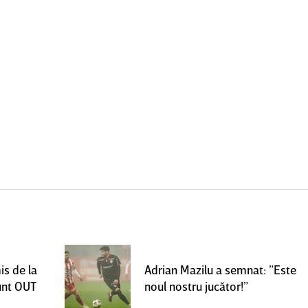
is de la
Adrian Mazilu a semnat: ”Este
sunt OUT
noul nostru jucător!”