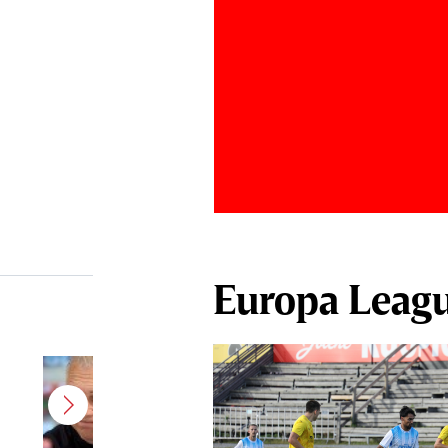
Europa Leag
Şumudică, prima reacţie după ce
Varga i-a propus să revină la CFR
Cluj