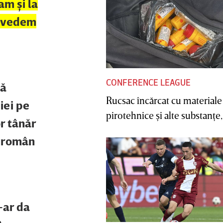
am şi la
ă vedem
CONFERENCE LEAGUE
că
Rucsac încărcat cu materiale
iei pe
pirotehnice şi alte substanţe, 
or tânăr
r român
-ar da