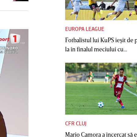
EUROPA LEAGUE
Fotbalistul lui KuPS ieşit de 
la în finalul meciului cu...
CFR CLUJ
Mario Camora a încercat să e