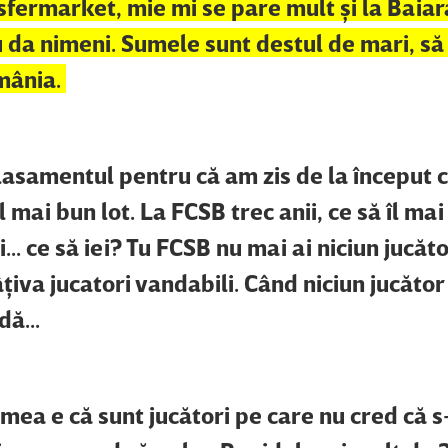
sfermarket, mie mi se pare mult şi la Baiar
u da nimeni. Sumele sunt destul de mari, s
mânia.
lasamentul pentru că am zis de la început 
mai bun lot. La FCSB trec anii, ce să îl mai 
.. ce să iei? Tu FCSB nu mai ai niciun jucăt
câţiva jucatori vandabili. Când niciun jucăto
dă...
mea e că sunt jucători pe care nu cred că s