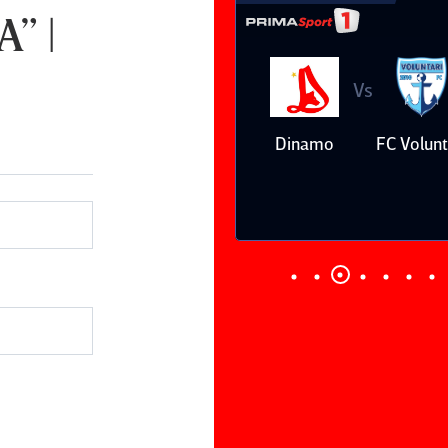
” |
Vs
Vs
Farul
Csikszereda
Dinamo
FC Volunt
Constanţa