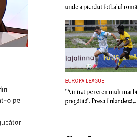
unde a pierdut fotbalul român
EUROPA LEAGUE
din
”A intrat pe teren mult mai b
at-o pe
pregătită”. Presa finlandeză,..
jucător