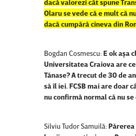
dacă valorezi cât spune Tran
Olaru se vede că e mult că n
dacă cumpără cineva din Ro
Bogdan Cosmescu:
E ok aşa c
Universitatea Craiova are cel 
Tănase? A trecut de 30 de ani.
să îl iei. FCSB mai are doar 
nu confirmă normal că nu se 
Silviu Tudor Samuilă:
Părerea 