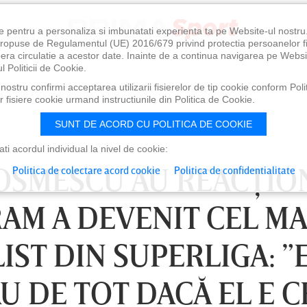
e pentru a personaliza si imbunatati experienta ta pe Website-ul nostr
i propuse de Regulamentul (UE) 2016/679 privind protectia persoanelor f
ibera circulatie a acestor date. Inainte de a continua navigarea pe Websi
l Politicii de Cookie.
ostru confirmi acceptarea utilizarii fisierelor de tip cookie conform Polit
 fisiere cookie urmand instructiunile din Politica de Cookie.
SUNT DE ACORD CU POLITICA DE COOKIE
i acordul individual la nivel de cookie:
OSMESCU AU REACŢIO
Politica de colectare acord cookie
Politica de confidentialitate
AM A DEVENIT CEL MA
ST DIN SUPERLIGA: ”
ĂU DE TOT DACĂ EL E C
0
VINERI 07 AUG, 21:00
SÂ