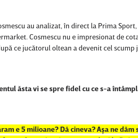
mescu au analizat, în direct la Prima Sport,
fermarket. Cosmescu nu e impresionat de cota
după ce jucătorul oltean a devenit cel scump 
tul ăsta vi se spre fidel cu ce s-a întâmp
aram e 5 milioane? Dă cineva? Aşa ne dăm