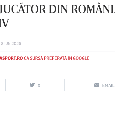
JUCĂTOR DIN ROMÂNIA
IV
Vs
Vs
f
FCSB
UTA Arad
Rapid
 8 IUN 2026
ASPORT.RO
CA SURSĂ PREFERATĂ ÎN GOOGLE
X
EMAIL