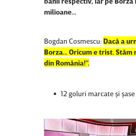
banii respectiv, iar pe Borza
milioane...
Bogdan Cosmescu:
Dacă a urm
Borza... Oricum e trist. Stăm
din România!”.
12 goluri marcate şi şase