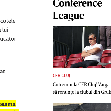
Conference
League
 cotele
 lui
jucător
lat
CFR CLUJ
Cutremur la CFR Cluj! Varga 
să renunţe la clubul din Gruia 
 seama