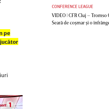
2
CONFERENCE LEAGUE
VIDEO | CFR Cluj – Tromso 
Seară de coşmar şi o înfrânge
on pe
 jucător
iuri