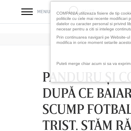
CAUTĂ
MENIU
COMPANIA utilizeaza fisiere de tip cooki
politicile cu cele mai recente modificar
datelor cu caracter personal si privind l
necesar pentru a citi si intelege continutu
Prin continuarea navigarii pe Website-ul n
modifica in orice moment setarile acestor
Puteti merge chiar acum si sa va exprimat
PANDURU ŞI C
DUPĂ CE BAIAR
SCUMP FOTBALI
TRIST. STĂM R
LUNI 10 AUG, 18:30
LUNI 10 AUG, 21:3