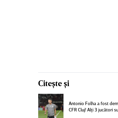
Citește și
! Dorit de FCSB,
Antonio Folha a fost dem
utea ajunge la
CFR Cluj! Alţi 3 jucători 
perLiga