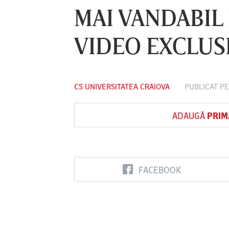
MAI VANDABIL 
VIDEO EXCLUS
Vs
FC Botoşani
Corvinul
Sepsi OSK S
Hunedoara
Gheorghe
CS UNIVERSITATEA CRAIOVA
PUBLICAT PE
ADAUGĂ
PRIM
FACEBOOK