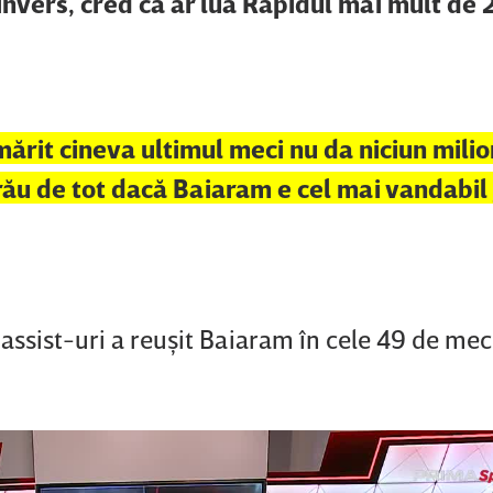
 invers, cred că ar lua Rapidul mai mult de 
ărit cineva ultimul meci nu da niciun mili
 rău de tot dacă Baiaram e cel mai vandabil
 assist-uri a reuşit Baiaram în cele 49 de mec