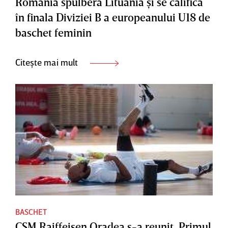
România spulberă Lituania şi se califică
în finala Diviziei B a europeanului U18 de
baschet feminin
Citește mai mult
BASCHET
CSM Raiffeisen Oradea s-a reunit. Primul