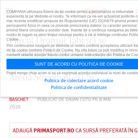
COMPANIA utilizeaza fisiere de tip cookie pentru a personaliza si imbunatati
experienta ta pe Website-ul nostru. Te informam ca ne-am actualizat politicile c
mai recente modificari propuse de Regulamentul (UE) 2016/679 privind protect
persoanelor fizice in ceea ce priveste prelucrarea datelor cu caracter personal 
privind libera circulatie a acestor date. Inainte de a continua navigarea pe Web
nostru te rugam sa aloci timpul necesar pentru a citi si intelege continutul Politi
Parcul Drumul Taberei se
Cookie.
Prin continuarea navigarii pe Website-ul nostru confirmi acceptarea utilizarii fis
transformă într-un uriaş teren
de tip cookie conform Politicii de Cookie. Nu uita totusi ca poti modifica in orice
moment setarile acestor fisiere cookie urmand instructiunile din Politica de Coo
de joacă urban la BCR Sport
SUNT DE ACORD CU POLITICA DE COOKIE
Puteti merge chiar acum si sa va exprimati acordul individual la nivel de cookie
Arena Streetball 2026
Politica de colectare acord cookie
Politica de confidentialitate
BASCHET
PUBLICAT DE
DAIAN CUTU
PE 8 MAI
2026
ADAUGĂ
PRIMASPORT.RO
CA SURSĂ PREFERATĂ ÎN 