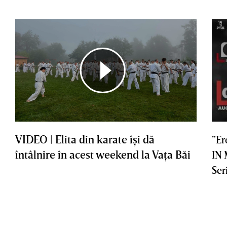
VIDEO | Elita din karate îşi dă
”Er
întâlnire în acest weekend la Vaţa Băi
IN
Ser