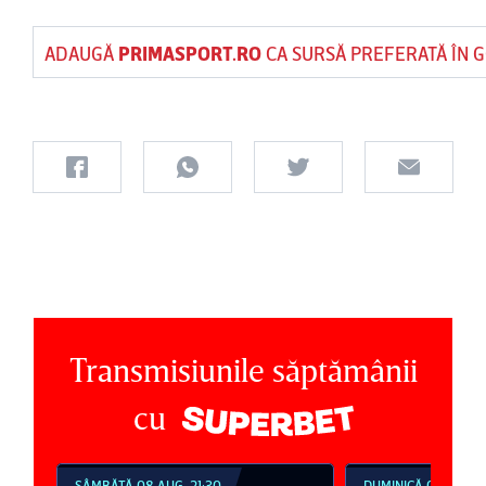
ADAUGĂ
PRIMASPORT.RO
CA SURSĂ PREFERATĂ ÎN 
Transmisiunile săptămânii
cu
SÂMBĂTĂ 08 AUG, 21:30
DUMINICĂ 09 AUG, 1