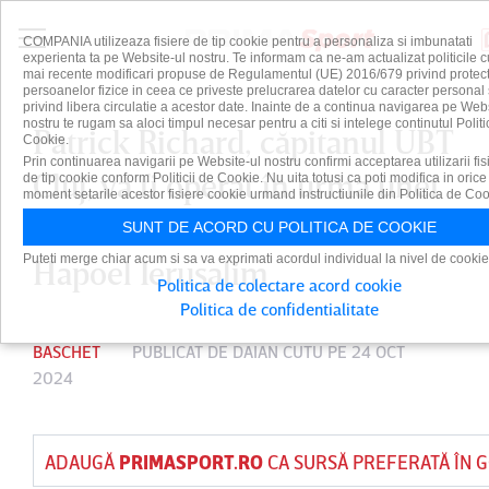
COMPANIA utilizeaza fisiere de tip cookie pentru a personaliza si imbunatati
experienta ta pe Website-ul nostru. Te informam ca ne-am actualizat politicile c
mai recente modificari propuse de Regulamentul (UE) 2016/679 privind protect
persoanelor fizice in ceea ce priveste prelucrarea datelor cu caracter personal 
privind libera circulatie a acestor date. Inainte de a continua navigarea pe Web
nostru te rugam sa aloci timpul necesar pentru a citi si intelege continutul Politi
Patrick Richard, căpitanul UBT
Cookie.
Prin continuarea navigarii pe Website-ul nostru confirmi acceptarea utilizarii fis
Cluj, va fi operat în urma unei
de tip cookie conform Politicii de Cookie. Nu uita totusi ca poti modifica in orice
moment setarile acestor fisiere cookie urmand instructiunile din Politica de Coo
duble fracturi în meciul cu
SUNT DE ACORD CU POLITICA DE COOKIE
Puteti merge chiar acum si sa va exprimati acordul individual la nivel de cookie
Hapoel Ierusalim
Politica de colectare acord cookie
Politica de confidentialitate
BASCHET
PUBLICAT DE
DAIAN CUTU
PE 24 OCT
2024
ADAUGĂ
PRIMASPORT.RO
CA SURSĂ PREFERATĂ ÎN 