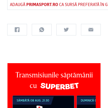
ADAUGĂ
PRIMASPORT.RO
CA SURSĂ PREFERATĂ ÎN 
Transmisiunile săptămânii
cu
SÂMBĂTĂ 08 AUG, 21:30
DUMINICĂ 09 AUG, 1