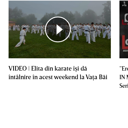
VIDEO | Elita din karate îşi dă
”Er
întâlnire în acest weekend la Vaţa Băi
IN
Ser