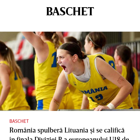
BASCHET
BASCHET
România spulberă Lituania şi se califică
în finala Diviziei B a europeanului U18 de