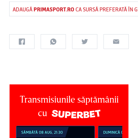
ADAUGĂ
PRIMASPORT.RO
CA SURSĂ PREFERATĂ ÎN 
Transmisiunile săptămânii
cu
SÂMBĂTĂ 08 AUG, 21:30
DUMINICĂ 09 AUG, 1