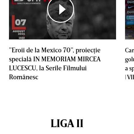
”Eroii de la Mexico 70”, proiecţie
Cam
specială IN MEMORIAM MIRCEA
gol
LUCESCU, la Serile Filmului
a s
Românesc
| V
LIGA II