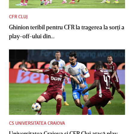
CFR CLUJ
Ghinion teribil pentru CFR la tragerea la sorţi a
play-off-ului din...
CS UNIVERSITATEA CRAIOVA
Universitatea Craiova şi CFR Cluj atacă play-