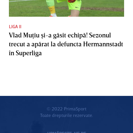
LIGA II
Vlad Muţiu şi-a găsit echipă! Sezonul
trecut a apărat la defuncta Hermannstadt
în Superliga
© 2022 PrimaSport
Toate drepturile rezervate.