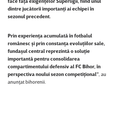
face faţă exigenţelor Superligii, fiind unul
dintre jucătorii importanţi ai echipei în
sezonul precedent.
Prin experienţa acumulată în fotbalul
românesc şi prin constanţa evoluţiilor sale,
fundaşul central reprezintă o soluţie
importantă pentru consolidarea
compartimentului defensiv al FC Bihor, în
perspectiva noului sezon competiţional”
, au
anunţat bihorenii.