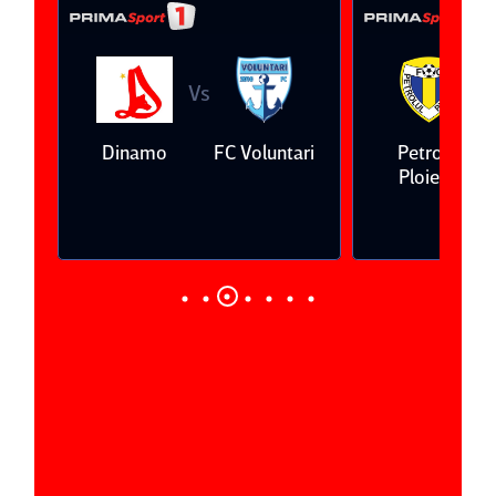
Vs
V
eda
Dinamo
FC Voluntari
Petrolul
Ploieşti