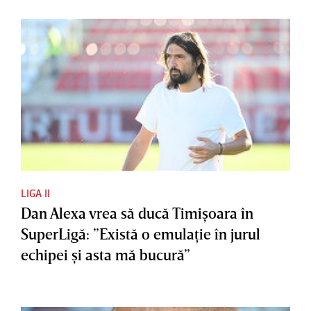
LIGA II
Dan Alexa vrea să ducă Timişoara în
SuperLigă: ”Există o emulaţie în jurul
echipei şi asta mă bucură”