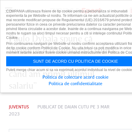
COMPANIA utilizeaza fisiere de tip cookie pentru a personaliza si imbunatati
experienta ta pe Website-ul nostru. Te informam ca ne-am actualizat politicile c
mai recente modificari propuse de Regulamentul (UE) 2016/679 privind protect
persoanelor fizice in ceea ce priveste prelucrarea datelor cu caracter personal 
privind libera circulatie a acestor date. Inainte de a continua navigarea pe Web
nostru te rugam sa aloci timpul necesar pentru a citi si intelege continutul Politi
Paulo Dybala spune că
Cookie.
Prin continuarea navigarii pe Website-ul nostru confirmi acceptarea utilizarii fis
Juventus îi datorează o sumă
de tip cookie conform Politicii de Cookie. Nu uita totusi ca poti modifica in orice
moment setarile acestor fisiere cookie urmand instructiunile din Politica de Coo
colosală. “Nu îmi amintesc
SUNT DE ACORD CU POLITICA DE COOKIE
Puteti merge chiar acum si sa va exprimati acordul individual la nivel de cookie
când am primit ultimul
Politica de colectare acord cookie
salariu”
Politica de confidentialitate
JUVENTUS
PUBLICAT DE
DAIAN CUTU
PE 3 MAR
2023