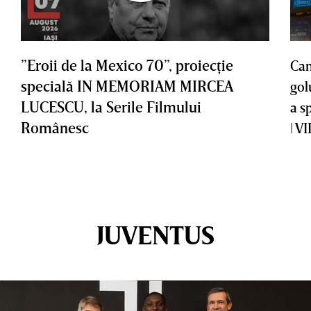
”Eroii de la Mexico 70”, proiecţie
Cam
specială IN MEMORIAM MIRCEA
gol
LUCESCU, la Serile Filmului
a s
Românesc
| V
JUVENTUS