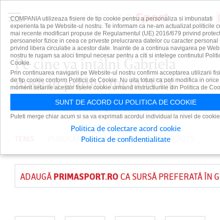
COMPANIA utilizeaza fisiere de tip cookie pentru a personaliza si imbunatati
experienta ta pe Website-ul nostru. Te informam ca ne-am actualizat politicile c
mai recente modificari propuse de Regulamentul (UE) 2016/679 privind protect
persoanelor fizice in ceea ce priveste prelucrarea datelor cu caracter personal 
privind libera circulatie a acestor date. Inainte de a continua navigarea pe Web
nostru te rugam sa aloci timpul necesar pentru a citi si intelege continutul Politi
Pe cine va întâlni Gabriela
Cookie.
Prin continuarea navigarii pe Website-ul nostru confirmi acceptarea utilizarii fis
Ruse în primul tur la WTA
de tip cookie conform Politicii de Cookie. Nu uita totusi ca poti modifica in orice
moment setarile acestor fisiere cookie urmand instructiunile din Politica de Coo
1000 Miami Open
SUNT DE ACORD CU POLITICA DE COOKIE
Puteti merge chiar acum si sa va exprimati acordul individual la nivel de cookie
Politica de colectare acord cookie
TENIS
PUBLICAT DE
PRIMA SPORT
PE 18 MAR 2025
Politica de confidentialitate
ADAUGĂ
PRIMASPORT.RO
CA SURSĂ PREFERATĂ ÎN 