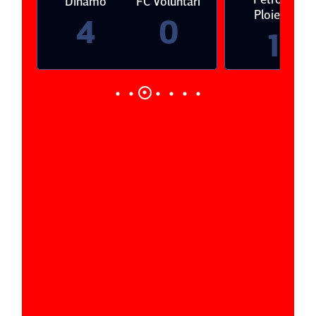
Dinamo
FC Voluntari
Ploieşti
4
0
1