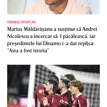
ORANGESPORT.RO
Marius Măldărăşanu a susţinut că Andrei
Nicolescu a încercat să-l păcălească, iar
preşedintele lui Dinamo i-a dat replica:
”Asta a fost istoria”