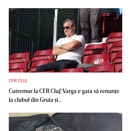
CFR CLUJ
Cutremur la CFR Cluj! Varga e gata să renunţe
la clubul din Gruia şi...