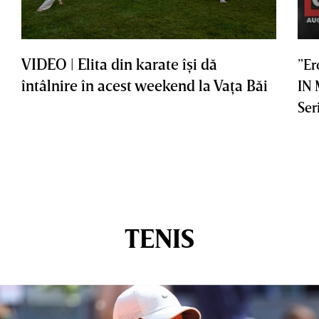
VIDEO | Elita din karate îşi dă
”Er
întâlnire în acest weekend la Vaţa Băi
IN
Ser
TENIS