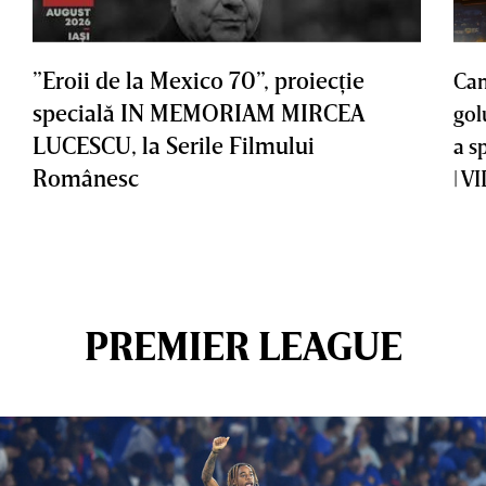
”Eroii de la Mexico 70”, proiecţie
Cam
specială IN MEMORIAM MIRCEA
gol
LUCESCU, la Serile Filmului
a s
Românesc
| V
PREMIER LEAGUE