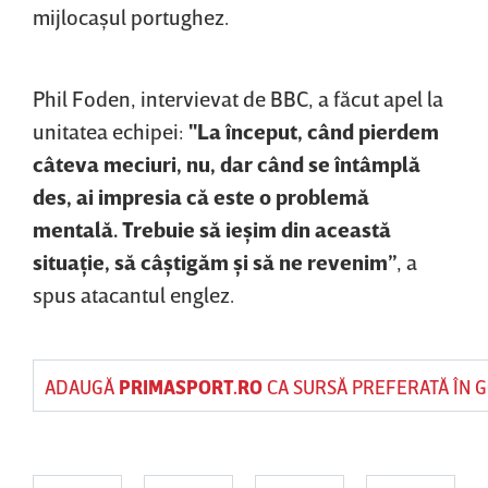
mijlocaşul portughez.
Phil Foden, intervievat de BBC, a făcut apel la
unitatea echipei:
"La început, când pierdem
câteva meciuri, nu, dar când se întâmplă
des, ai impresia că este o problemă
mentală. Trebuie să ieşim din această
situaţie, să câştigăm şi să ne revenim”
, a
spus atacantul englez.
ADAUGĂ
PRIMASPORT.RO
CA SURSĂ PREFERATĂ ÎN 