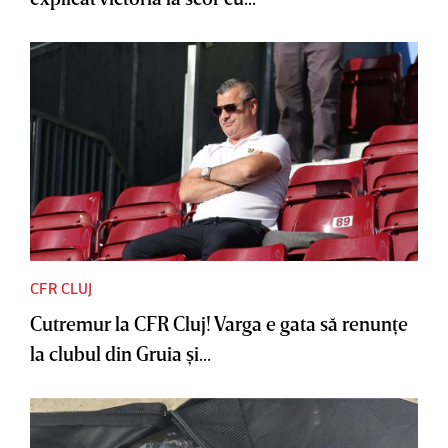
CFR CLUJ
Cutremur la CFR Cluj! Varga e gata să renunţe
la clubul din Gruia şi...