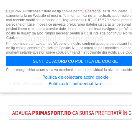
COMPANIA utilizeaza fisiere de tip cookie pentru a personaliza si imbunatati
experienta ta pe Website-ul nostru. Te informam ca ne-am actualizat politicile c
mai recente modificari propuse de Regulamentul (UE) 2016/679 privind protect
persoanelor fizice in ceea ce priveste prelucrarea datelor cu caracter personal 
privind libera circulatie a acestor date. Inainte de a continua navigarea pe Web
nostru te rugam sa aloci timpul necesar pentru a citi si intelege continutul Politi
Pep Guardiola, ferm după
Cookie.
Prin continuarea navigarii pe Website-ul nostru confirmi acceptarea utilizarii fis
înfrângerea cu Manchester
de tip cookie conform Politicii de Cookie. Nu uita totusi ca poti modifica in orice
moment setarile acestor fisiere cookie urmand instructiunile din Politica de Coo
United. "Eu sunt şeful"
SUNT DE ACORD CU POLITICA DE COOKIE
Puteti merge chiar acum si sa va exprimati acordul individual la nivel de cookie
Politica de colectare acord cookie
PREMIER LEAGUE
PUBLICAT DE
TUDOR MOISA
PE 16
Politica de confidentialitate
DEC 2024
ADAUGĂ
PRIMASPORT.RO
CA SURSĂ PREFERATĂ ÎN 