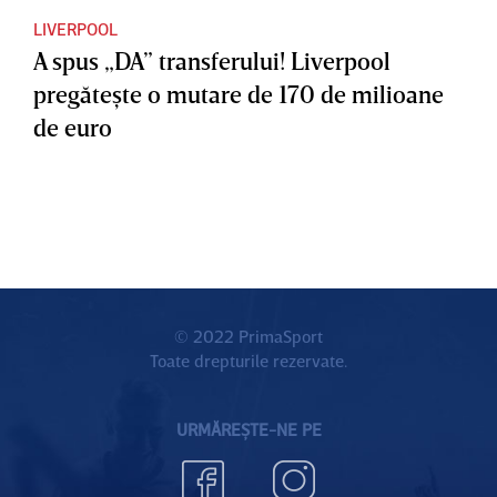
LIVERPOOL
A spus „DA” transferului! Liverpool
pregăteşte o mutare de 170 de milioane
de euro
© 2022 PrimaSport
Toate drepturile rezervate.
URMĂREȘTE-NE PE