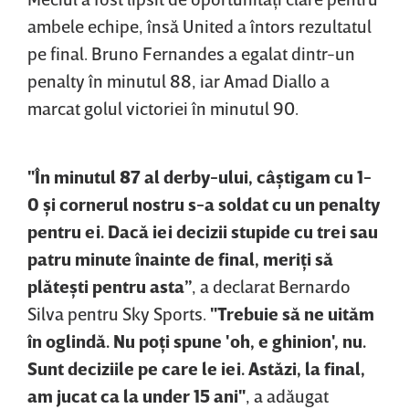
ambele echipe, însă United a întors rezultatul
pe final. Bruno Fernandes a egalat dintr-un
penalty în minutul 88, iar Amad Diallo a
marcat golul victoriei în minutul 90.
"În minutul 87 al derby-ului, câştigam cu 1-
0 şi cornerul nostru s-a soldat cu un penalty
pentru ei. Dacă iei decizii stupide cu trei sau
patru minute înainte de final, meriţi să
plăteşti pentru asta”
, a declarat Bernardo
Silva pentru Sky Sports.
"Trebuie să ne uităm
în oglindă. Nu poţi spune 'oh, e ghinion', nu.
Sunt deciziile pe care le iei. Astăzi, la final,
am jucat ca la under 15 ani"
, a adăugat