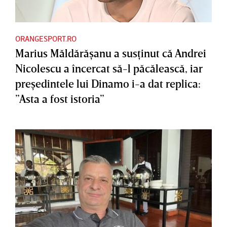
ORANGESPORT.RO
Marius Măldărăşanu a susţinut că Andrei
Nicolescu a încercat să-l păcălească, iar
preşedintele lui Dinamo i-a dat replica:
”Asta a fost istoria”