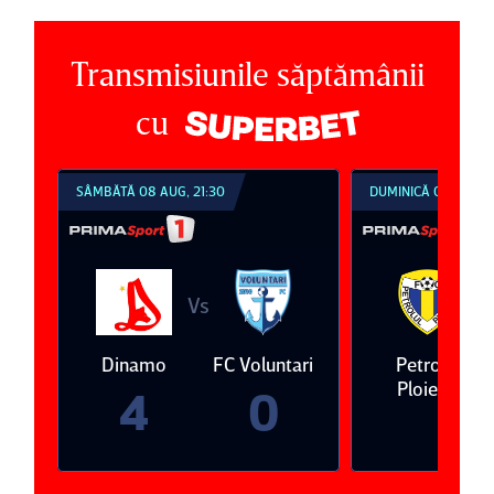
Transmisiunile săptămânii
cu
SÂMBĂTĂ 08 AUG, 21:30
DUMINICĂ 09 AUG, 1
Vs
V
eda
Dinamo
FC Voluntari
Petrolul
Ploieşti
4
0