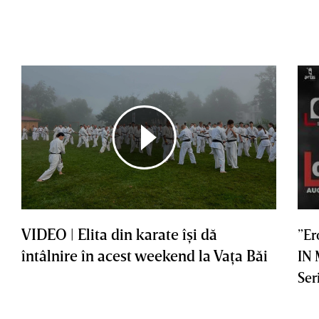
VIDEO | Elita din karate îşi dă
”Er
întâlnire în acest weekend la Vaţa Băi
IN
Ser