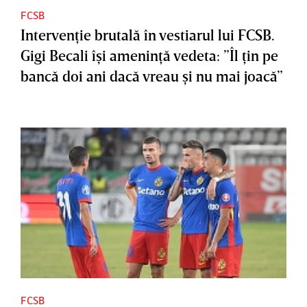
FCSB
Intervenţie brutală în vestiarul lui FCSB.
Gigi Becali îşi ameninţă vedeta: ”Îl ţin pe
bancă doi ani dacă vreau şi nu mai joacă”
FCSB