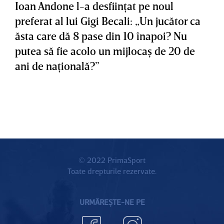
Ioan Andone l-a desfiinţat pe noul
preferat al lui Gigi Becali: „Un jucător ca
ăsta care dă 8 pase din 10 înapoi? Nu
putea să fie acolo un mijlocaş de 20 de
ani de naţională?”
© 2022 PrimaSport
Toate drepturile rezervate.
URMĂREȘTE-NE PE