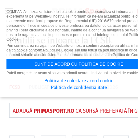
COMPANIA utilizeaza fisiere de tip cookie pentru a personaliza si imbunatati
experienta ta pe Website-ul nostru. Te informam ca ne-am actualizat politicile c
mai recente modificari propuse de Regulamentul (UE) 2016/679 privind protect
persoanelor fizice in ceea ce priveste prelucrarea datelor cu caracter personal 
privind libera circulatie a acestor date. Inainte de a continua navigarea pe Web
nostru te rugam sa aloci timpul necesar pentru a citi si intelege continutul Politi
Pintilii se întoarce la FCSB.
Cookie.
Prin continuarea navigarii pe Website-ul nostru confirmi acceptarea utilizarii fis
Cine va sta pe bancă la barajul
de tip cookie conform Politicii de Cookie. Nu uita totusi ca poti modifica in orice
moment setarile acestor fisiere cookie urmand instructiunile din Politica de Coo
cu Botoşani
SUNT DE ACORD CU POLITICA DE COOKIE
Puteti merge chiar acum si sa va exprimati acordul individual la nivel de cookie
Politica de colectare acord cookie
FCSB
PUBLICAT DE
PRIMA SPORT
PE 11 MAI 2026
Politica de confidentialitate
ADAUGĂ
PRIMASPORT.RO
CA SURSĂ PREFERATĂ ÎN 