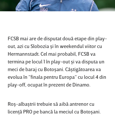
FCSB mai are de disputat două etape din play-
out, azi cu Slobozia şi în weekendul viitor cu
Hermannstadt. Cel mai probabil, FCSB va
termina pe locul 1 în play-out şi va disputa un
meci de baraj cu Botoşani. Câştigătoarea va
evolua în ”finala pentru Europa” cu locul 4 din
play-off, ocupat în prezent de Dinamo.
Roş-albaştrii trebuie să aibă antrenor cu
licenţă PRO pe bancă la meciul cu Botoşani.