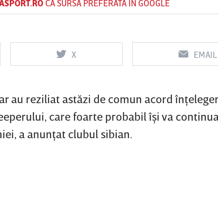
ASPORT.RO
CA SURSĂ PREFERATĂ ÎN GOOGLE
Vs
Vs
X
EMAIL
f
FCSB
UTA Arad
Rapid
r au reziliat astăzi de comun acord înţelege
eeperului, care foarte probabil îşi va continu
ei, a anunţat clubul sibian.