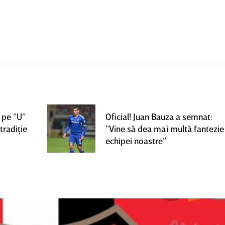
 pe ”U”
Oficial! Juan Bauza a semnat:
tradiţie
”Vine să dea mai multă fantezie
echipei noastre”