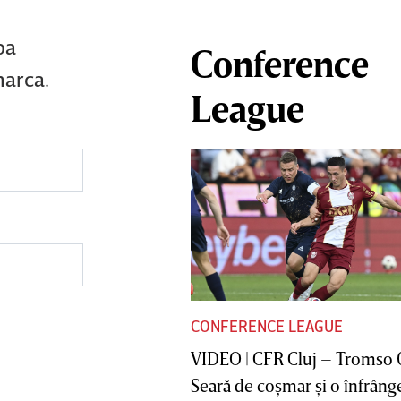
pa
Conference
marca.
League
CONFERENCE LEAGUE
VIDEO | CFR Cluj – Tromso 
Seară de coşmar şi o înfrânge