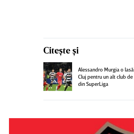
Citește și
lecat de la
Alessandro Murgia o lasă
t cu alt club
Cluj pentru un alt club de 
lt succes"
din SuperLiga