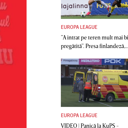
EUROPA LEAGUE
”A intrat pe teren mult mai b
pregătită”. Presa finlandeză,..
EUROPA LEAGUE
VIDEO | Panică la KuPS -