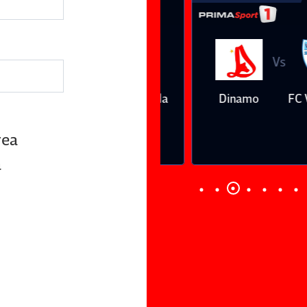
Vs
Vs
Farul
Csikszereda
Dinamo
FC Volunt
Constanţa
rea
a