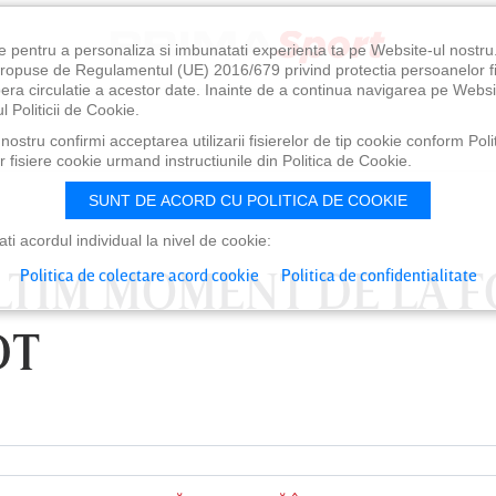
e pentru a personaliza si imbunatati experienta ta pe Website-ul nostr
i propuse de Regulamentul (UE) 2016/679 privind protectia persoanelor f
ibera circulatie a acestor date. Inainte de a continua navigarea pe Websi
l Politicii de Cookie.
ostru confirmi acceptarea utilizarii fisierelor de tip cookie conform Polit
 fisiere cookie urmand instructiunile din Politica de Cookie.
SUNT DE ACORD CU POLITICA DE COOKIE
i acordul individual la nivel de cookie:
LTIM MOMENT DE LA F
Politica de colectare acord cookie
Politica de confidentialitate
DT
0
VINERI 07 AUG, 21:00
SÂ