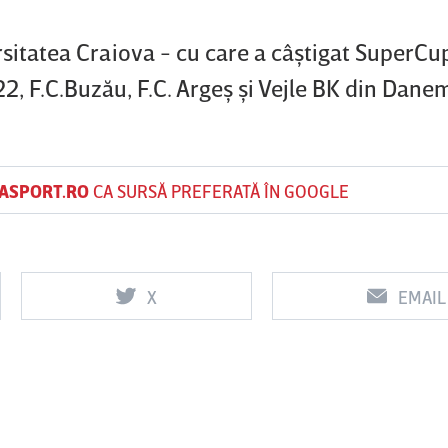
rsitatea Craiova - cu care a câştigat SuperCu
, F.C.Buzău, F.C. Argeş şi Vejle BK din Dane
ASPORT.RO
CA SURSĂ PREFERATĂ ÎN GOOGLE
X
EMAIL