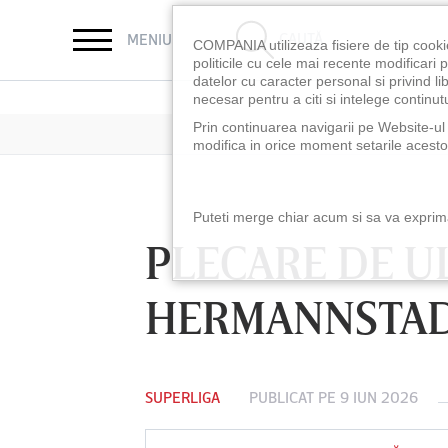
CAUTĂ
MENIU
COMPANIA utilizeaza fisiere de tip cooki
politicile cu cele mai recente modificar
datelor cu caracter personal si privind l
necesar pentru a citi si intelege continutu
Prin continuarea navigarii pe Website-ul n
modifica in orice moment setarile acestor
Puteti merge chiar acum si sa va exprimat
PLECARE DE U
HERMANNSTA
SUPERLIGA
PUBLICAT PE 9 IUN 2026
LUNI 10 AUG, 18:30
LUNI 10 AUG, 21:3