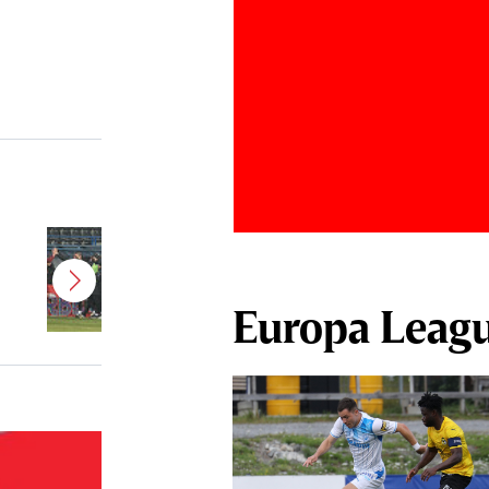
Jucătorul dorit de Pancu în
Giuleşti vrea să rupă contractul cu
CFR Cluj: ”A făcut notificare la
Europa Leag
club”