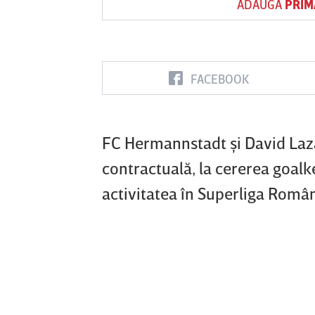
ADAUGĂ
PRIM
Vs
FACEBOOK
FC Botoşani
Corvinul
Sepsi OSK S
Hunedoara
Gheorghe
FC Hermannstadt şi David Laza
contractuală, la cererea goalk
activitatea în Superliga Români