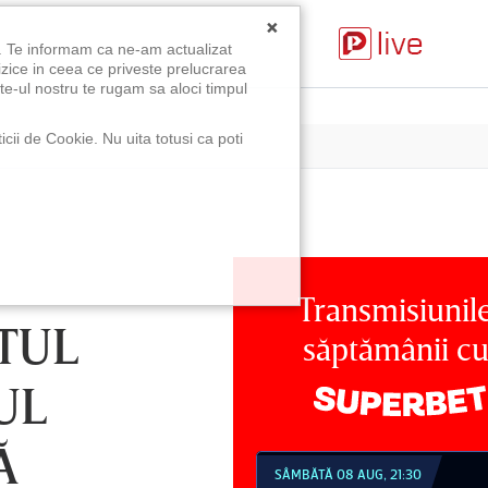
×
u. Te informam ca ne-am actualizat
izice in ceea ce priveste prelucrarea
te-ul nostru te rugam sa aloci timpul
icii de Cookie. Nu uita totusi ca poti
Transmisiunil
TUL
săptămânii c
UL
Ă
MBĂTĂ 08 AUG, 18:30
SÂMBĂTĂ 08 AUG, 21:30