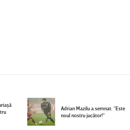
uriaşă
Adrian Mazilu a semnat: ”Este
tru
noul nostru jucător!”