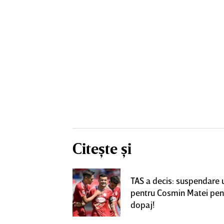
Citește și
! Dorit de FCSB,
TAS a decis: suspendare 
utea ajunge la
pentru Cosmin Matei pen
perLiga
dopaj!