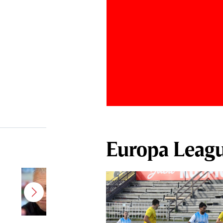
Europa Leag
Şumudică, prima reacţie după ce
Varga i-a propus să revină la CFR
Cluj