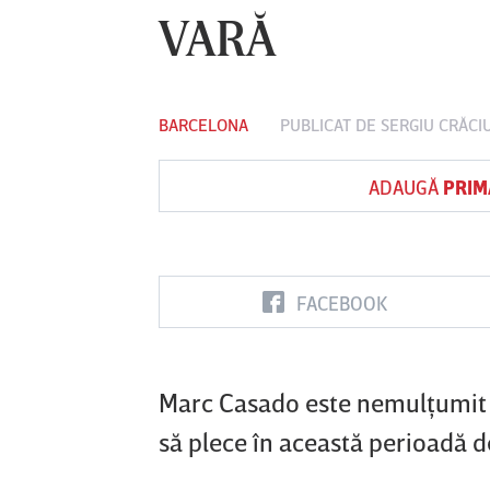
VARĂ
Vs
BARCELONA
PUBLICAT DE
SERGIU CRĂCI
FC Botoşani
Corvinul
Sepsi OSK S
Hunedoara
Gheorghe
ADAUGĂ
PRIM
FACEBOOK
Marc Casado este nemulţumit de
să plece în această perioadă 