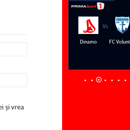
Vs
Vs
Farul
Csikszereda
Dinamo
FC Volunt
Constanţa
i şi vrea