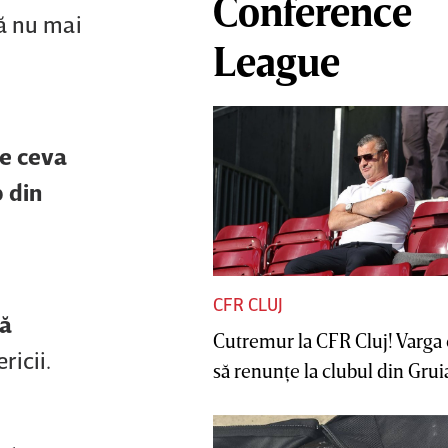
Conference
tă nu mai
League
de ceva
b din
CFR CLUJ
să
Cutremur la CFR Cluj! Varga 
ricii.
să renunţe la clubul din Gruia 