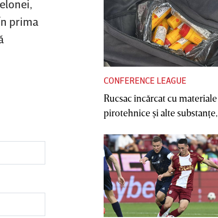
elonei,
 În prima
ă
CONFERENCE LEAGUE
Rucsac încărcat cu materiale
pirotehnice şi alte substanţe, 