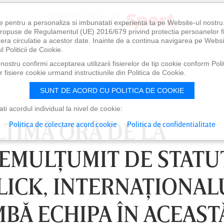
e pentru a personaliza si imbunatati experienta ta pe Website-ul nostr
i propuse de Regulamentul (UE) 2016/679 privind protectia persoanelor f
ibera circulatie a acestor date. Inainte de a continua navigarea pe Websi
l Politicii de Cookie.
ostru confirmi acceptarea utilizarii fisierelor de tip cookie conform Polit
 fisiere cookie urmand instructiunile din Politica de Cookie.
SUNT DE ACORD CU POLITICA DE COOKIE
i acordul individual la nivel de cookie:
LTIMĂ ORĂ DE LA
Politica de colectare acord cookie
Politica de confidentialitate
EMULŢUMIT DE STATU
LICK, INTERNAŢIONAL
BĂ ECHIPA ÎN ACEAST
0
VINERI 07 AUG, 21:00
SÂ