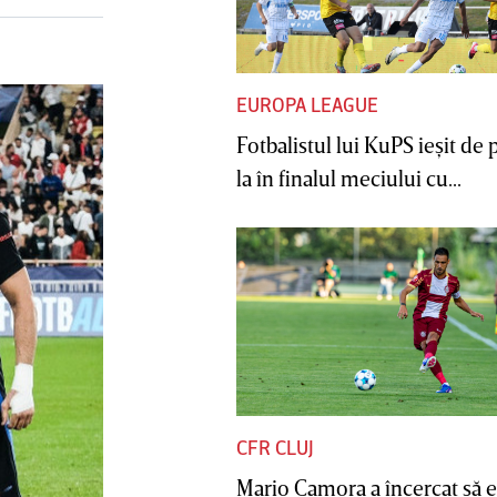
EUROPA LEAGUE
Fotbalistul lui KuPS ieşit de 
la în finalul meciului cu...
CFR CLUJ
Mario Camora a încercat să e