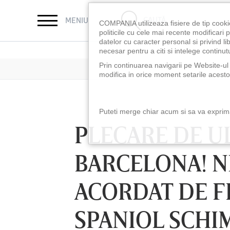
CAUTĂ
MENIU
COMPANIA utilizeaza fisiere de tip cooki
politicile cu cele mai recente modificar
datelor cu caracter personal si privind l
necesar pentru a citi si intelege continutu
Prin continuarea navigarii pe Website-ul n
modifica in orice moment setarile acestor
Puteti merge chiar acum si sa va exprimat
PLECARE DE U
BARCELONA! N
ACORDAT DE F
SPANIOL SCHIM
LUNI 10 AUG, 18:30
LUNI 10 AUG, 21:3