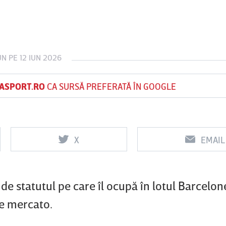
Vs
Vs
UN
PE 12 IUN 2026
f
FCSB
UTA Arad
Rapid
ASPORT.RO
CA SURSĂ PREFERATĂ ÎN GOOGLE
X
EMAIL
 statutul pe care îl ocupă în lotul Barcelone
de mercato.