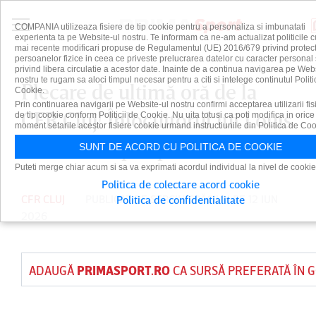
COMPANIA utilizeaza fisiere de tip cookie pentru a personaliza si imbunatati
experienta ta pe Website-ul nostru. Te informam ca ne-am actualizat politicile c
mai recente modificari propuse de Regulamentul (UE) 2016/679 privind protect
persoanelor fizice in ceea ce priveste prelucrarea datelor cu caracter personal 
privind libera circulatie a acestor date. Inainte de a continua navigarea pe Web
nostru te rugam sa aloci timpul necesar pentru a citi si intelege continutul Politi
Plecare de ultimă oră de la
Cookie.
Prin continuarea navigarii pe Website-ul nostru confirmi acceptarea utilizarii fis
CFR Cluj! Înlocuitorul lui Louis
de tip cookie conform Politicii de Cookie. Nu uita totusi ca poti modifica in orice
moment setarile acestor fisiere cookie urmand instructiunile din Politica de Coo
Munteanu, pus pe liber
SUNT DE ACORD CU POLITICA DE COOKIE
Puteti merge chiar acum si sa va exprimati acordul individual la nivel de cookie
Politica de colectare acord cookie
CFR CLUJ
PUBLICAT DE
SERGIU CRĂCIUN
PE 12 IUN
Politica de confidentialitate
2026
ADAUGĂ
PRIMASPORT.RO
CA SURSĂ PREFERATĂ ÎN 