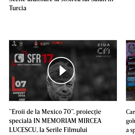
Turcia
”Eroii de la Mexico 70”, proiecţie
Cam
specială IN MEMORIAM MIRCEA
gol
LUCESCU, la Serile Filmului
a s