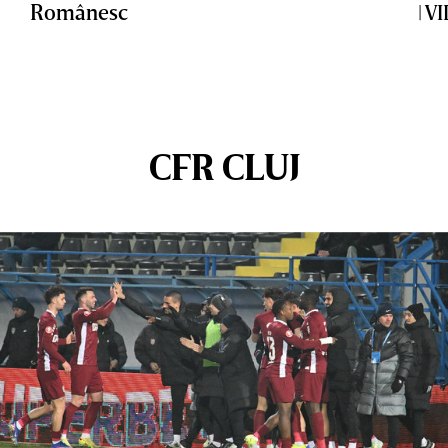
Românesc
| V
CFR CLUJ