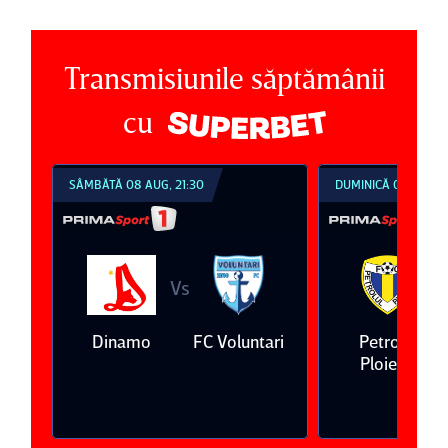
Transmisiunile săptămânii
cu
SÂMBĂTĂ 08 AUG, 21:30
DUMINICĂ 09 AUG, 1
Vs
V
eda
Dinamo
FC Voluntari
Petrolul
Ploieşti