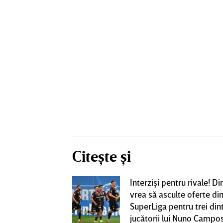
Citește și
iversitatea
Interzişi pentru rivale! 
pioana României
vrea să asculte oferte di
 iniţiativa în
SuperLiga pentru trei din
jucătorii lui Nuno Campo