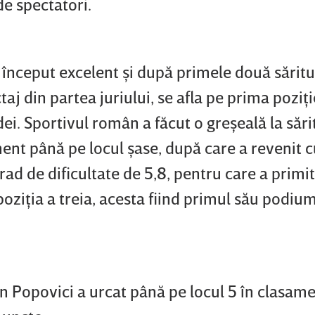
e spectatori.
început excelent şi după primele două săritu
aj din partea juriului, se afla pe prima poziţi
ei. Sportivul român a făcut o greşeală la sări
ment până pe locul şase, după care a revenit c
grad de dificultate de 5,8, pentru care a primi
poziţia a treia, acesta fiind primul său podiu
n Popovici a urcat până pe locul 5 în clasam