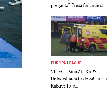
pregătită”. Presa finlandeză,..
EUROPA LEAGUE
VIDEO | Panică la KuPS -
Universitatea Craiova! Lui C
Kabuye i s-a...