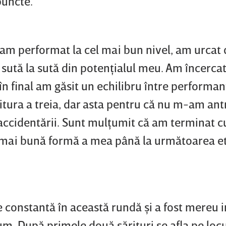
puncte.
 am performat la cel mai bun nivel, am urcat 
 sută la sută din potenţialul meu. Am încerca
 în final am găsit un echilibru între performan
tura a treia, dar asta pentru că nu m-am ant
ccidentării. Sunt mulţumit că am terminat c
a mai bună formă a mea până la următoarea et
e constantă în această rundă şi a fost mereu 
m. După primele două sărituri se afla pe locul