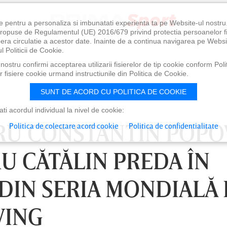
e pentru a personaliza si imbunatati experienta ta pe Website-ul nostr
i propuse de Regulamentul (UE) 2016/679 privind protectia persoanelor f
ibera circulatie a acestor date. Inainte de a continua navigarea pe Websi
l Politicii de Cookie.
ostru confirmi acceptarea utilizarii fisierelor de tip cookie conform Polit
 fisiere cookie urmand instructiunile din Politica de Cookie.
SUNT DE ACORD CU POLITICA DE COOKIE
i acordul individual la nivel de cookie:
U CONSTANTIN POPO
Politica de colectare acord cookie
Politica de confidentialitate
RU CĂTĂLIN PREDA ÎN
 DIN SERIA MONDIALĂ
VING
 18:30
SÂMBĂTĂ 08 AUG, 21:30
DU