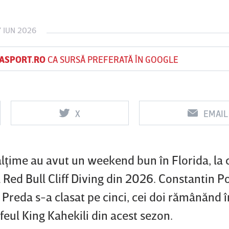
 IUN 2026
Vs
Vs
ASPORT.RO
CA SURSĂ PREFERATĂ ÎN GOOGLE
Csikszereda
Dinamo
FC Voluntari
X
EMAIL
ălţime au avut un weekend bun în Florida, la
Red Bull Cliff Diving din 2026. Constantin P
n Preda s-a clasat pe cinci, cei doi rămânănd î
feul King Kahekili din acest sezon.