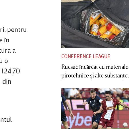
ri, pentru
e în
tura a
CONFERENCE LEAGUE
u o
Rucsac încărcat cu materiale
t 124,70
pirotehnice şi alte substanţe, 
m din
entul