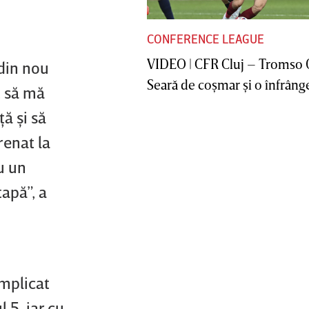
CONFERENCE LEAGUE
VIDEO | CFR Cluj – Tromso 
din nou
Seară de coşmar şi o înfrânge
t să mă
ţă şi să
renat la
u un
apă”, a
implicat
 5, iar cu