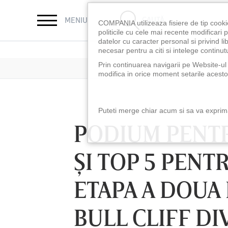
CAUTĂ
MENIU
COMPANIA utilizeaza fisiere de tip cooki
politicile cu cele mai recente modificar
datelor cu caracter personal si privind l
necesar pentru a citi si intelege continutu
Prin continuarea navigarii pe Website-ul n
modifica in orice moment setarile acestor
Puteti merge chiar acum si sa va exprimat
PODIUM PENTR
ŞI TOP 5 PENT
ETAPA A DOUA
BULL CLIFF DI
VINERI 07 AUG, 21:00
SÂMBĂTĂ 08 AUG,