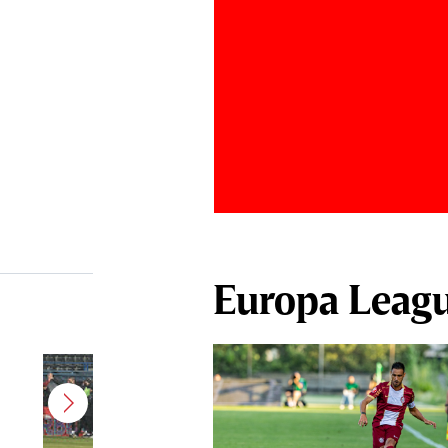
Europa Leag
Jucătorul dorit de Pancu în
Giuleşti vrea să rupă contractul cu
CFR Cluj: ”A făcut notificare la
club”