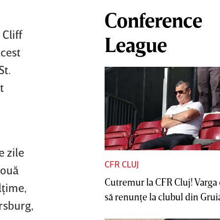
Conference
Cliff
League
acest
St.
t
 zile
CFR CLUJ
nouă
Cutremur la CFR Cluj! Varga 
lţime,
să renunţe la clubul din Gruia 
rsburg,