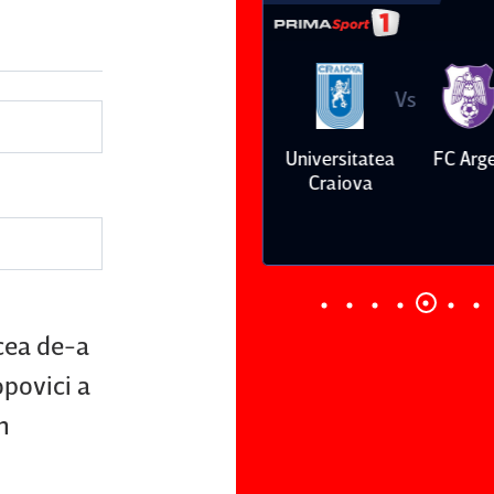
Vs
Vs
Petrolul
Oţelul Galaţi
Universitatea
FC Arge
Ploieşti
Craiova
 cea de-a
opovici a
n