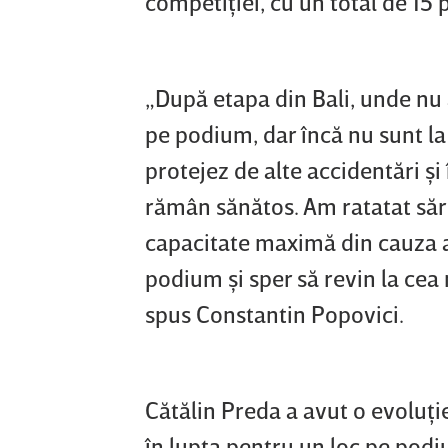
competiţiei, cu un total de 15 
„După etapa din Bali, unde nu
pe podium, dar încă nu sunt la
protejez de alte accidentări şi
rămân sănătos. Am ratatat sări
capacitate maximă din cauza a
podium şi sper să revin la ce
spus Constantin Popovici.
Cătălin Preda a avut o evoluţi
în lupta pentru un loc pe podiu