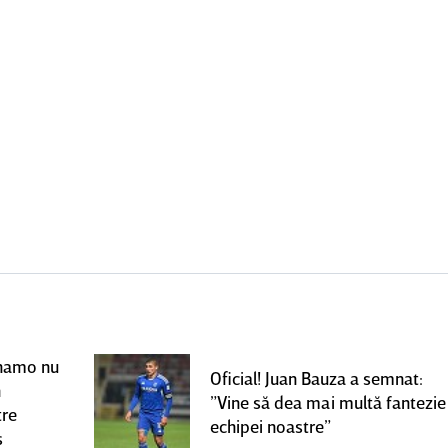
Dinamo nu
Oficial! Juan Bauza a semnat:
n
”Vine să dea mai multă fantezie
tre
echipei noastre”
s