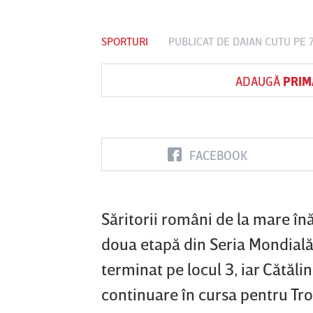
SPORTURI
PUBLICAT DE
DAIAN CUTU
PE 7
Vs
ADAUGĂ
PRIM
B
UTA Arad
Rapid
Farul
Constanţa
FACEBOOK
Săritorii români de la mare în
doua etapă din Seria Mondială 
terminat pe locul 3, iar Cătăli
continuare în cursa pentru Tro