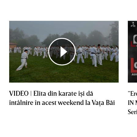
VIDEO | Elita din karate îşi dă
”Er
întâlnire în acest weekend la Vaţa Băi
IN
Ser