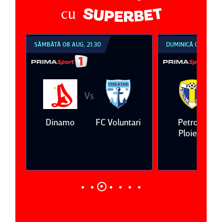
cu
SÂMBĂTĂ 08 AUG, 21:30
DUMINICĂ 09 AUG, 1
Vs
V
eda
Dinamo
FC Voluntari
Petrolul
Ploieşti