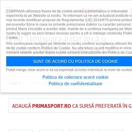
COMPANIA utilizeaza fisiere de tip cookie pentru a personaliza si imbunatati
experienta ta pe Website-ul nostru. Te informam ca ne-am actualizat politicile c
mai recente modificari propuse de Regulamentul (UE) 2016/679 privind protect
persoanelor fizice in ceea ce priveste prelucrarea datelor cu caracter personal 
privind libera circulatie a acestor date. Inainte de a continua navigarea pe Web
nostru te rugam sa aloci timpul necesar pentru a citi si intelege continutul Politi
Poli Timişoara a dat încă o
Cookie.
Prin continuarea navigarii pe Website-ul nostru confirmi acceptarea utilizarii fis
lovitură după promovarea în
de tip cookie conform Politicii de Cookie. Nu uita totusi ca poti modifica in orice
moment setarile acestor fisiere cookie urmand instructiunile din Politica de Coo
Liga 2
SUNT DE ACORD CU POLITICA DE COOKIE
Puteti merge chiar acum si sa va exprimati acordul individual la nivel de cookie
Politica de colectare acord cookie
LIGA II
PUBLICAT DE
PRIMA SPORT
PE 7 IUN 2026
Politica de confidentialitate
ADAUGĂ
PRIMASPORT.RO
CA SURSĂ PREFERATĂ ÎN 