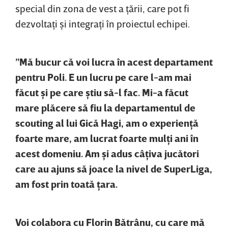
special din zona de vest a ţării, care pot fi
dezvoltaţi şi integraţi în proiectul echipei.
”Mă bucur că voi lucra în acest departament
pentru Poli. E un lucru pe care l-am mai
făcut şi pe care ştiu să-l fac. Mi-a făcut
mare plăcere să fiu la departamentul de
scouting al lui Gică Hagi, am o experienţă
foarte mare, am lucrat foarte mulţi ani în
acest domeniu. Am şi adus câţiva jucători
care au ajuns să joace la nivel de SuperLiga,
am fost prin toată ţara.
Voi colabora cu Florin Bătrânu, cu care mă