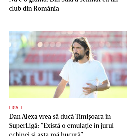
club din România
LIGA II
Dan Alexa vrea să ducă Timişoara în
SuperLigă: ”Există o emulaţie în jurul
echipei şi asta mă bucură”