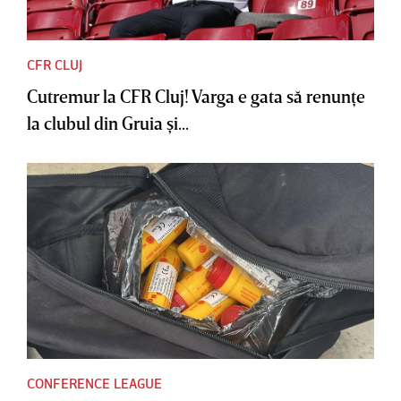
CFR CLUJ
Cutremur la CFR Cluj! Varga e gata să renunţe
la clubul din Gruia şi...
CONFERENCE LEAGUE