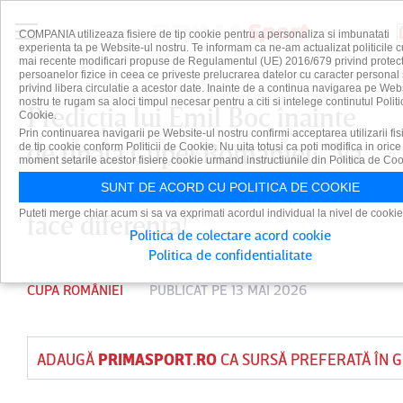
COMPANIA utilizeaza fisiere de tip cookie pentru a personaliza si imbunatati
experienta ta pe Website-ul nostru. Te informam ca ne-am actualizat politicile c
mai recente modificari propuse de Regulamentul (UE) 2016/679 privind protect
persoanelor fizice in ceea ce priveste prelucrarea datelor cu caracter personal 
privind libera circulatie a acestor date. Inainte de a continua navigarea pe Web
nostru te rugam sa aloci timpul necesar pentru a citi si intelege continutul Politi
Predicţia lui Emil Boc înainte
Cookie.
Prin continuarea navigarii pe Website-ul nostru confirmi acceptarea utilizarii fis
de finala Cupei României: ”Va
de tip cookie conform Politicii de Cookie. Nu uita totusi ca poti modifica in orice
moment setarile acestor fisiere cookie urmand instructiunile din Politica de Coo
fi în forma lui maximă şi va
SUNT DE ACORD CU POLITICA DE COOKIE
Puteti merge chiar acum si sa va exprimati acordul individual la nivel de cookie
face diferenţa!”
Politica de colectare acord cookie
Politica de confidentialitate
CUPA ROMÂNIEI
PUBLICAT PE 13 MAI 2026
ADAUGĂ
PRIMASPORT.RO
CA SURSĂ PREFERATĂ ÎN 