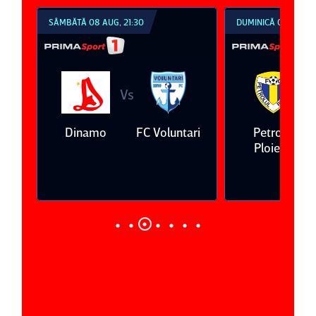
SÂMBĂTĂ 08 AUG, 21:30
DUMINICĂ 09 AUG, 1
Vs
V
eda
Dinamo
FC Voluntari
Petrolul
Ploieşti