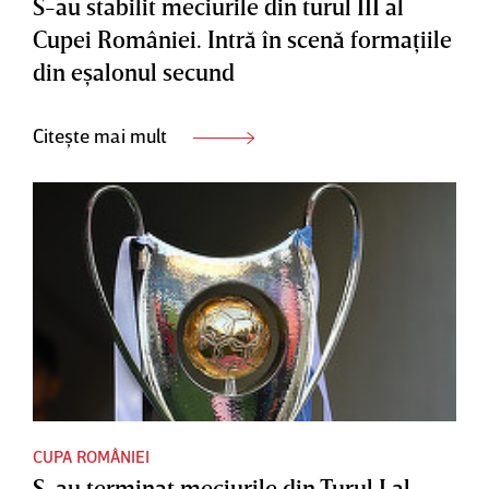
S-au stabilit meciurile din turul III al
Cupei României. Intră în scenă formaţiile
din eşalonul secund
Citește mai mult
CUPA ROMÂNIEI
S-au terminat meciurile din Turul I al