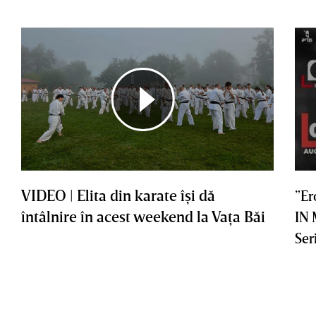
VIDEO | Elita din karate îşi dă
”Er
întâlnire în acest weekend la Vaţa Băi
IN
Ser