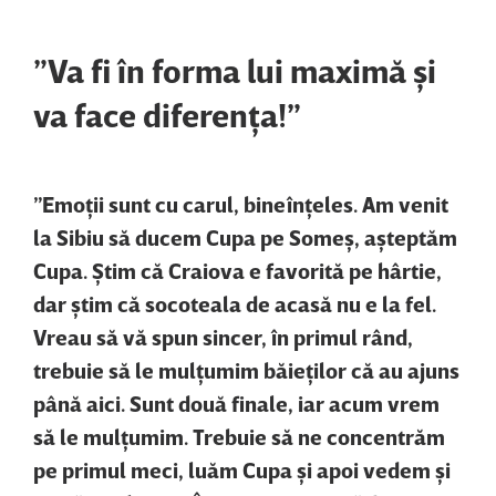
”Va fi în forma lui maximă şi
va face diferenţa!”
”Emoţii sunt cu carul, bineînţeles. Am venit
la Sibiu să ducem Cupa pe Someş, aşteptăm
Cupa. Ştim că Craiova e favorită pe hârtie,
dar ştim că socoteala de acasă nu e la fel.
Vreau să vă spun sincer, în primul rând,
trebuie să le mulţumim băieţilor că au ajuns
până aici. Sunt două finale, iar acum vrem
să le mulţumim. Trebuie să ne concentrăm
pe primul meci, luăm Cupa şi apoi vedem şi