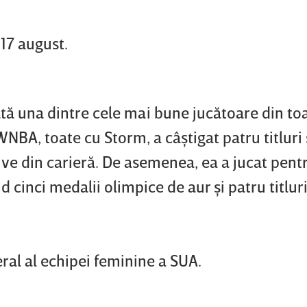
 17 august.
ată una dintre cele mai bune jucătoare din to
WNBA, toate cu Storm, a câştigat patru titluri 
sive din carieră. De asemenea, ea a jucat pen
 cinci medalii olimpice de aur şi patru titlur
ral al echipei feminine a SUA.