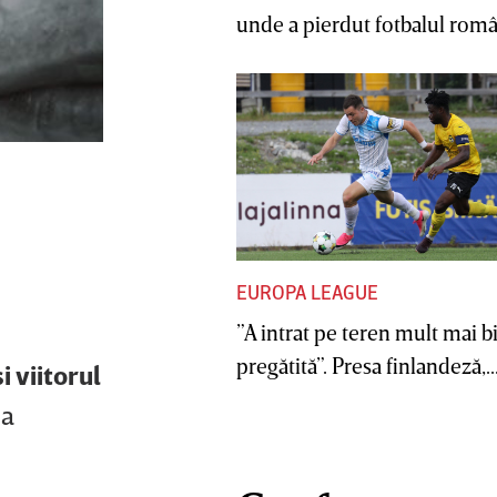
unde a pierdut fotbalul român
EUROPA LEAGUE
”A intrat pe teren mult mai b
pregătită”. Presa finlandeză,..
i viitorul
a