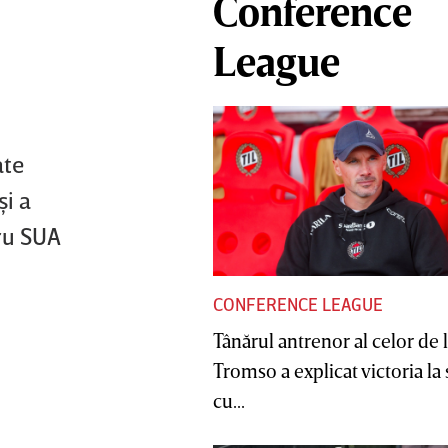
Conference
League
ate
şi a
tru SUA
i
CONFERENCE LEAGUE
Tânărul antrenor al celor de 
Tromso a explicat victoria la
cu...