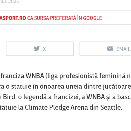
 IUL 2025
ASPORT.RO
CA SURSĂ PREFERATĂ ÎN GOOGLE
Vs
Vs
f
FCSB
UTA Arad
Rapid
X
EMAIL
0
0
o franciză WNBA (liga profesionistă feminină 
a o statuie în onoarea uneia dintre jucătoarel
 Bird, o legendă a francizei, a WNBA şi a bas
tatuie la Climate Pledge Arena din Seattle.