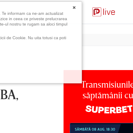
×
u. Te informam ca ne-am actualizat
izice in ceea ce priveste prelucrarea
te-ul nostru te rugam sa aloci timpul
icii de Cookie. Nu uita totusi ca poti
Transmisiunil
BA,
săptămânii c
MBĂTĂ 08 AUG, 18:30
SÂMBĂTĂ 08 AUG, 21:30