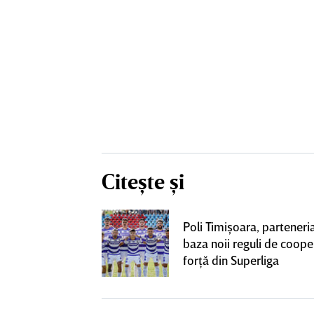
Citește și
construcţia!
Poli Timişoara, parteneria
 care Marius
baza noii reguli de coope
t
forţă din Superliga