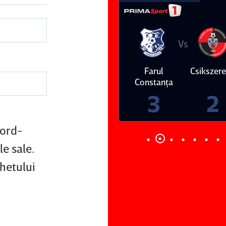
Vs
Vs
Farul
Csikszereda
Dinamo
FC Volunt
Constanţa
4
0
3
2
nord-
e sale.
chetului