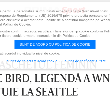
e pentru a personaliza si imbunatati experienta ta pe Website-ul nostr
i propuse de Regulamentul (UE) 2016/679 privind protectia persoanelor f
ibera circulatie a acestor date. Inainte de a continua navigarea pe Websi
l Politicii de Cookie.
ostru confirmi acceptarea utilizarii fisierelor de tip cookie conform Polit
 fisiere cookie urmand instructiunile din Politica de Cookie.
SUNT DE ACORD CU POLITICA DE COOKIE
i acordul individual la nivel de cookie:
BASCHETUL FEMININ
Politica de colectare acord cookie
Politica de confidentialitate
 BIRD, LEGENDĂ A WN
TUIE LA SEATTLE
0
VINERI 07 AUG, 21:00
SÂ