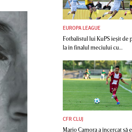
EUROPA LEAGUE
Fotbalistul lui KuPS ieşit de 
la în finalul meciului cu...
CFR CLUJ
Mario Camora a încercat să e