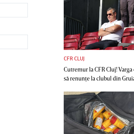
CFR CLUJ
Cutremur la CFR Cluj! Varga 
să renunţe la clubul din Gruia 