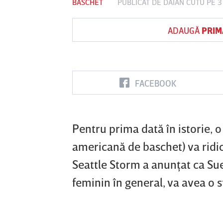
BASCHET
PUBLICAT DE
DAIAN CUTU
PE 3
ADAUGĂ
PRIM
Vs
FC Botoşani
Corvinul
Sepsi OSK S
Hunedoara
Gheorghe
FACEBOOK
Pentru prima dată în istorie, 
americană de baschet) va ridic
Seattle Storm a anunţat ca Sue
feminin în general, va avea o s