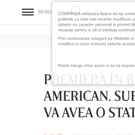
CAUTĂ
MENIU
COMPANIA utilizeaza fisiere de tip cooki
politicile cu cele mai recente modificar
datelor cu caracter personal si privind l
necesar pentru a citi si intelege continutu
Prin continuarea navigarii pe Website-ul n
modifica in orice moment setarile acestor
Puteti merge chiar acum si sa va exprimat
PREMIERĂ ÎN 
AMERICAN. SUE
VA AVEA O STA
LUNI 10 AUG, 18:30
LUNI 10 AUG, 21:3