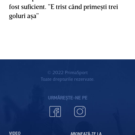
fost suficient. ”E trist când primeşti trei
goluri aşa”
© 2022 PrimaSport
Toate drepturile rezervate.
URMĂREȘTE-NE PE
VIDEO
ABONEAZĂ-TE LA