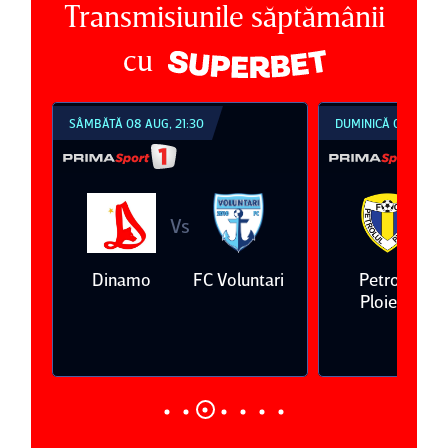
Transmisiunile săptămânii
cu
DUMINICĂ 09 AUG, 18:30
DUMINICĂ 09 AUG, 2
Vs
V
ari
Petrolul
Oţelul Galaţi
Universitatea
Ploieşti
Craiova