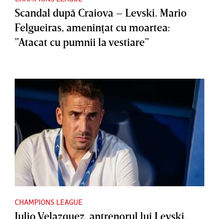
Scandal după Craiova – Levski. Mario
Felgueiras, ameninţat cu moartea:
”Atacat cu pumnii la vestiare”
CHAMPIONS LEAGUE
Julio Velazquez, antrenorul lui Levski,