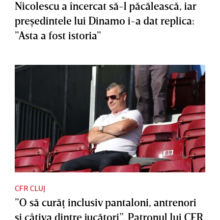
Nicolescu a încercat să-l păcălească, iar
preşedintele lui Dinamo i-a dat replica:
”Asta a fost istoria”
CFR CLUJ
”O să curăţ inclusiv pantaloni, antrenori
şi câţiva dintre jucători”. Patronul lui CFR