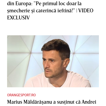
din Europa: ”Pe primul loc doar la
şmecherie şi caterincă ieftină!” | VIDEO
EXCLUSIV
ORANGESPORT.RO
Marius Măldărăşanu a susţinut că Andrei