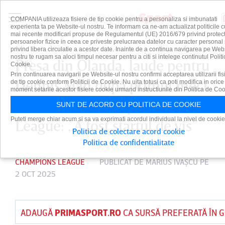
COMPANIA utilizeaza fisiere de tip cookie pentru a personaliza si imbunatati
experienta ta pe Website-ul nostru. Te informam ca ne-am actualizat politicile c
mai recente modificari propuse de Regulamentul (UE) 2016/679 privind protect
persoanelor fizice in ceea ce priveste prelucrarea datelor cu caracter personal 
privind libera circulatie a acestor date. Inainte de a continua navigarea pe Web
nostru te rugam sa aloci timpul necesar pentru a citi si intelege continutul Politi
Presa din Olanda, laude pentru
Cookie.
Prin continuarea navigarii pe Website-ul nostru confirmi acceptarea utilizarii fis
Dennis Man după primul meci
de tip cookie conform Politicii de Cookie. Nu uita totusi ca poti modifica in orice
moment setarile acestor fisiere cookie urmand instructiunile din Politica de Coo
ca titular în Champions
SUNT DE ACORD CU POLITICA DE COOKIE
Puteti merge chiar acum si sa va exprimati acordul individual la nivel de cookie
League: „A fost startul de vis”
Politica de colectare acord cookie
Politica de confidentialitate
CHAMPIONS LEAGUE
PUBLICAT DE
MARIUS IVAŞCU
PE
2 OCT 2025
ADAUGĂ
PRIMASPORT.RO
CA SURSĂ PREFERATĂ ÎN 