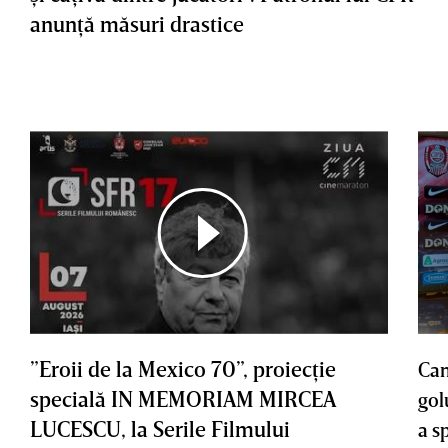
anunţă măsuri drastice
”Eroii de la Mexico 70”, proiecţie
Cam
specială IN MEMORIAM MIRCEA
gol
LUCESCU, la Serile Filmului
a s