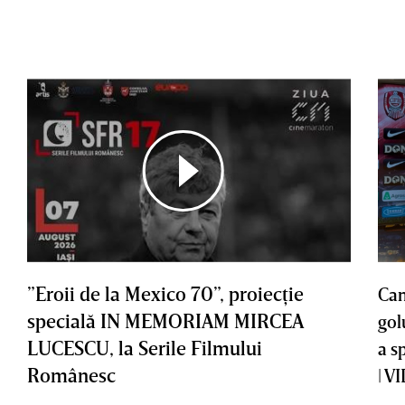
”Eroii de la Mexico 70”, proiecţie
Cam
specială IN MEMORIAM MIRCEA
gol
LUCESCU, la Serile Filmului
a s
Românesc
| V