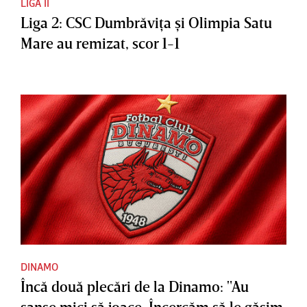
LIGA II
Liga 2: CSC Dumbrăviţa şi Olimpia Satu
Mare au remizat, scor 1-1
DINAMO
Încă două plecări de la Dinamo: "Au
şanse mici să joace. Încercăm să le găsim