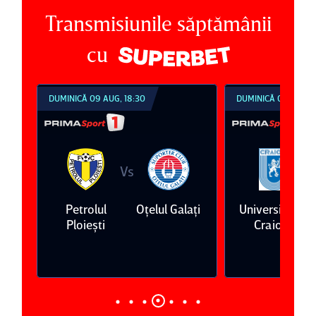
Transmisiunile săptămânii
cu
DUMINICĂ 09 AUG, 21:30
LUNI 10 AUG, 18:30
Vs
V
aţi
Universitatea
FC Argeş
FC Botoşani
Craiova