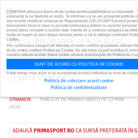
COMPANIA utilizeaza fisiere de tip cookie pentru a personaliza si imbunatati
experienta ta pe Website-ul nostru. Te informam ca ne-am actualizat politicile c
mai recente modificari propuse de Regulamentul (UE) 2016/679 privind protect
persoanelor fizice in ceea ce priveste prelucrarea datelor cu caracter personal 
privind libera circulatie a acestor date. Inainte de a continua navigarea pe Web
nostru te rugam sa aloci timpul necesar pentru a citi si intelege continutul Politi
Presa din Spania, reacţii după
Cookie.
Prin continuarea navigarii pe Website-ul nostru confirmi acceptarea utilizarii fis
ce Andrei Raţiu a cerut penalty
de tip cookie conform Politicii de Cookie. Nu uita totusi ca poti modifica in orice
moment setarile acestor fisiere cookie urmand instructiunile din Politica de Coo
în meciul cu Barcelona:
SUNT DE ACORD CU POLITICA DE COOKIE
Puteti merge chiar acum si sa va exprimati acordul individual la nivel de cookie
„Există contact”
Politica de colectare acord cookie
Politica de confidentialitate
STRANIERI
PUBLICAT DE
MARIUS IVAŞCU
PE 22 MAR
2026
ADAUGĂ
PRIMASPORT.RO
CA SURSĂ PREFERATĂ ÎN 