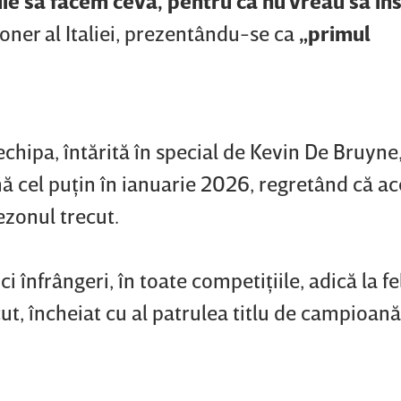
ie să facem ceva, pentru că nu vreau să în
ioner al Italiei, prezentându-se ca
„primul
 echipa, întărită în special de Kevin De Bruyne
ă cel puţin în ianuarie 2026, regretând că a
ezonul trecut.
ci înfrângeri, în toate competiţiile, adică la fe
ut, încheiat cu al patrulea titlu de campioană a