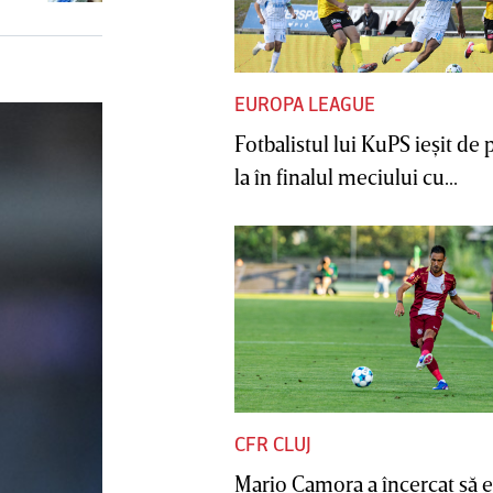
EUROPA LEAGUE
Fotbalistul lui KuPS ieşit de 
la în finalul meciului cu...
CFR CLUJ
Mario Camora a încercat să e