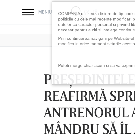
CAUTĂ
MENIU
COMPANIA utilizeaza fisiere de tip cooki
politicile cu cele mai recente modificar
datelor cu caracter personal si privind l
necesar pentru a citi si intelege continutu
Prin continuarea navigarii pe Website-ul n
modifica in orice moment setarile acestor
Puteti merge chiar acum si sa va exprimat
PREŞEDINTELE 
REAFIRMĂ SPRI
ANTRENORUL 
MÂNDRU SĂ ÎL
LUNI 10 AUG, 18:30
LUNI 10 AUG, 21:3