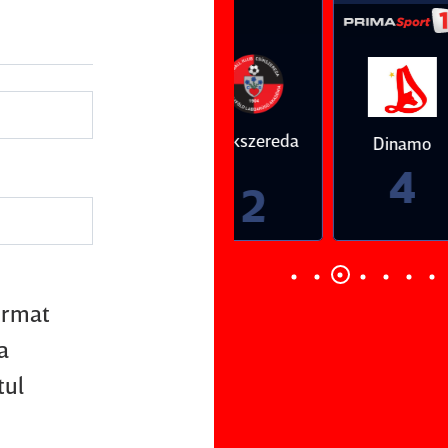
Vs
Vs
Farul
Csikszereda
Dinamo
FC Volunt
Constanţa
4
0
3
2
firmat
a
tul