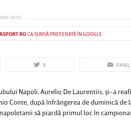
1 NOV 2025
Vs
Vs
ASPORT.RO
CA SURSĂ PREFERATĂ ÎN GOOGLE
f
FCSB
UTA Arad
Rapid
0
0
X
EMAIL
ubului Napoli, Aurelio De Laurentiis, şi-a rea
nio Conte, după înfrângerea de duminică de l
 napoletanii să piardă primul loc în campiona