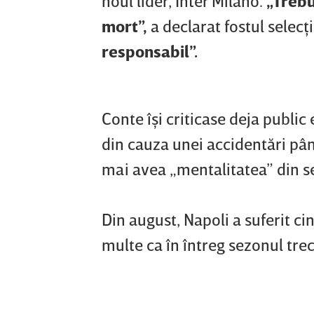
noul lider, Inter Milano.
„Trebu
mort”,
a declarat fostul selecţ
responsabil”.
Conte îşi criticase deja public
din cauza unei accidentări pân
mai avea „mentalitatea” din s
Din august, Napoli a suferit cin
multe ca în întreg sezonul trec