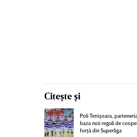
Citește și
 două
Poli Timişoara, parteneria
e de derby-ul cu
baza noii reguli de coope
CLUSIV
forţă din Superliga