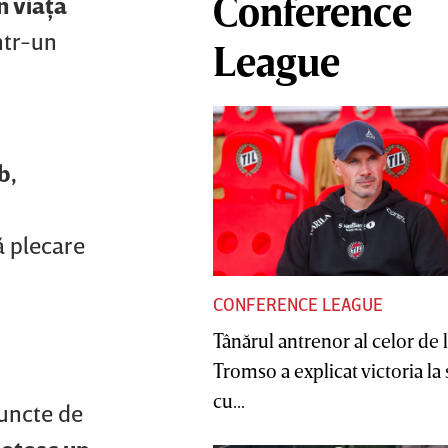
Conference
n viaţa
ntr-un
League
b,
ă plecare
CONFERENCE LEAGUE
Tânărul antrenor al celor de 
Tromso a explicat victoria la
cu...
puncte de