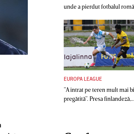
unde a pierdut fotbalul român
EUROPA LEAGUE
”A intrat pe teren mult mai b
pregătită”. Presa finlandeză,..
m