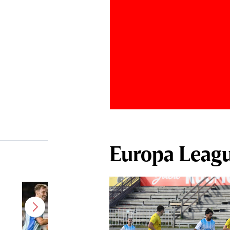
Europa Leag
Belgienii au tras concluziile, după
ce Darius Olaru a marcat primul
gol pentru Union Saint-Gilloise