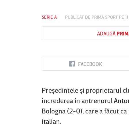
SERIE A
PUBLICAT DE
PRIMA SPORT
PE 1
Vs
ADAUGĂ
PRIM
FC Botoşani
Corvinul
Sepsi OSK S
Hunedoara
Gheorghe
FACEBOOK
Preşedintele şi proprietarul cl
încrederea în antrenorul Anto
Bologna (2-0), care a făcut ca
italian.