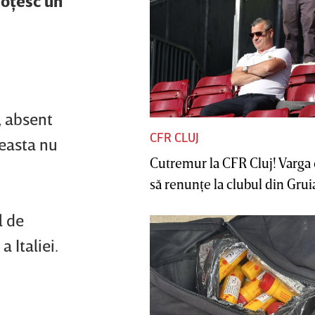
soţesc un
, absent
CFR CLUJ
ceasta nu
Cutremur la CFR Cluj! Varga 
să renunţe la clubul din Gruia 
l de
 Italiei.