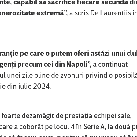
e, capabil să sacrifice fiecare secundă di
generozitate extremă”,
a scris De Laurentiis î
anţie pe care o putem oferi astăzi unui clu
igenţi precum cei din Napoli”,
a continuat
tul unei zile pline de zvonuri privind o posibil
ţie din iulie 2024.
foarte dezamăgit de prestaţia echipei sale,
 care a coborât pe locul 4 în Serie A, la două 