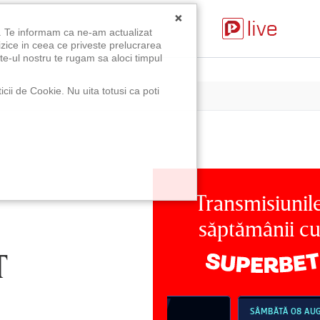
×
u. Te informam ca ne-am actualizat
izice in ceea ce priveste prelucrarea
te-ul nostru te rugam sa aloci timpul
icii de Cookie. Nu uita totusi ca poti
Transmisiunil
săptămânii c
T
MBĂTĂ 08 AUG, 18:30
SÂMBĂTĂ 08 AUG, 21:30