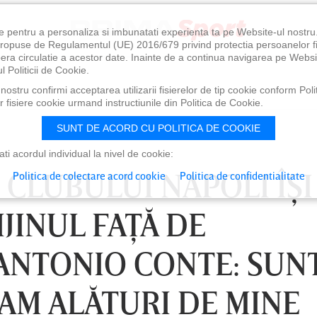
e pentru a personaliza si imbunatati experienta ta pe Website-ul nostr
i propuse de Regulamentul (UE) 2016/679 privind protectia persoanelor f
ibera circulatie a acestor date. Inainte de a continua navigarea pe Websi
l Politicii de Cookie.
ostru confirmi acceptarea utilizarii fisierelor de tip cookie conform Polit
 fisiere cookie urmand instructiunile din Politica de Cookie.
SUNT DE ACORD CU POLITICA DE COOKIE
i acordul individual la nivel de cookie:
CLUBULUI NAPOLI ÎŞI
Politica de colectare acord cookie
Politica de confidentialitate
JINUL FAŢĂ DE
ANTONIO CONTE: SUN
 AM ALĂTURI DE MINE
0
VINERI 07 AUG, 21:00
SÂ