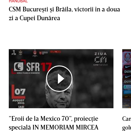
HANDBAL
CSM Bucureşti şi Brăila, victorii în a doua
zi a Cupei Dunărea
”Eroii de la Mexico 70”, proiecţie
Cam
specială IN MEMORIAM MIRCEA
gol