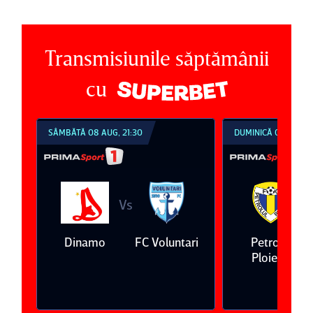
Transmisiunile săptămânii
cu
SÂMBĂTĂ 08 AUG, 21:30
DUMINICĂ 09 AUG, 1
Vs
V
eda
Dinamo
FC Voluntari
Petrolul
Ploieşti