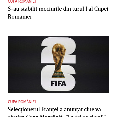
CUPA ROMÂNIEI
S-au stabilit meciurile din turul I al Cupei
României
CUPA ROMÂNIEI
Selecţionerul Franţei a anunţat cine va
câştiga Cupa Mondială: ”La fel ca şi voi!”