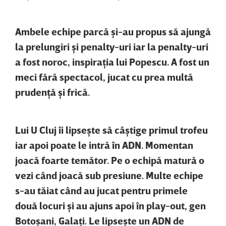
Ambele echipe parcă şi-au propus să ajungă
la prelungiri şi penalty-uri iar la penalty-uri
a fost noroc, inspiraţia lui Popescu. A fost un
meci fără spectacol, jucat cu prea multă
prudenţă şi frică.
Lui U Cluj îi lipseşte să câştige primul trofeu
iar apoi poate le intră în ADN. Momentan
joacă foarte temător. Pe o echipă matură o
vezi când joacă sub presiune. Multe echipe
s-au tăiat când au jucat pentru primele
două locuri şi au ajuns apoi în play-out, gen
Botoşani, Galaţi. Le lipseşte un ADN de