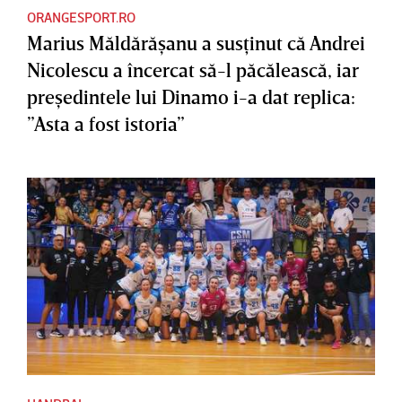
ORANGESPORT.RO
Marius Măldărăşanu a susţinut că Andrei
Nicolescu a încercat să-l păcălească, iar
preşedintele lui Dinamo i-a dat replica:
”Asta a fost istoria”