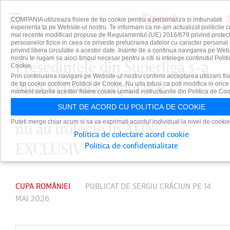
COMPANIA utilizeaza fisiere de tip cookie pentru a personaliza si imbunatati
experienta ta pe Website-ul nostru. Te informam ca ne-am actualizat politicile c
mai recente modificari propuse de Regulamentul (UE) 2016/679 privind protect
persoanelor fizice in ceea ce priveste prelucrarea datelor cu caracter personal 
privind libera circulatie a acestor date. Inainte de a continua navigarea pe Web
nostru te rugam sa aloci timpul necesar pentru a citi si intelege continutul Politi
Preşedintele din Superligă s-a
Cookie.
Prin continuarea navigarii pe Website-ul nostru confirmi acceptarea utilizarii fis
uitat la finala Cupei şi e
de tip cookie conform Politicii de Cookie. Nu uita totusi ca poti modifica in orice
moment setarile acestor fisiere cookie urmand instructiunile din Politica de Coo
categoric: "Două echipe care
SUNT DE ACORD CU POLITICA DE COOKIE
Puteti merge chiar acum si sa va exprimati acordul individual la nivel de cookie
nu au trofeele în ADN" |
Politica de colectare acord cookie
EXCLUSIV
Politica de confidentialitate
CUPA ROMÂNIEI
PUBLICAT DE
SERGIU CRĂCIUN
PE 14
MAI 2026