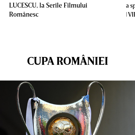
LUCESCU, la Serile Filmului
a s
Românesc
| V
CUPA ROMÂNIEI