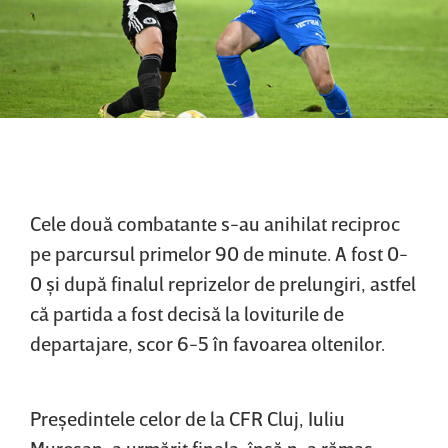
Cele două combatante s-au anihilat reciproc
pe parcursul primelor 90 de minute. A fost 0-
0 şi după finalul reprizelor de prelungiri, astfel
că partida a fost decisă la loviturile de
departajare, scor 6-5 în favoarea oltenilor.
Preşedintele celor de la CFR Cluj, Iuliu
Mureşan, a urmărit finala, însă n-a rămas