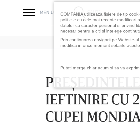
CAUTĂ
MENIU
COMPANIA utilizeaza fisiere de tip cooki
politicile cu cele mai recente modificar
datelor cu caracter personal si privind l
necesar pentru a citi si intelege continutu
Prin continuarea navigarii pe Website-ul n
modifica in orice moment setarile acestor
Puteti merge chiar acum si sa va exprimat
PREŞEDINTELE
IEFTINIRE CU 2
CUPEI MONDI
LUNI 10 AUG, 18:30
LUNI 10 AUG, 21:3