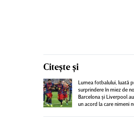
Citește și
boi” între
Lumea fotbalului, luată p
uporterii lui
surprindere în miez de n
 au fost scoşi
Barcelona şi Liverpool au
făcut francezul
un acord la care nimeni n
 cu Rapid: „Un
aştepta
 putem accepta”