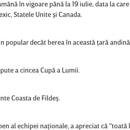
nă în vigoare până la 19 iulie, data la care
xic, Statele Unite şi Canada.
ţin popular decât berea în această ţară andină
spute a cincea Cupă a Lumii.
nte Coasta de Fildeş.
ben al echipei naţionale, a apreciat că "toată