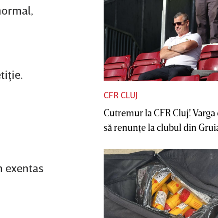
normal,
iţie.
CFR CLUJ
Cutremur la CFR Cluj! Varga 
să renunţe la clubul din Gruia 
n exentas