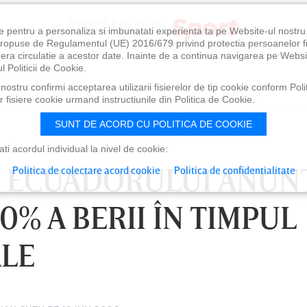
e pentru a personaliza si imbunatati experienta ta pe Website-ul nostr
i propuse de Regulamentul (UE) 2016/679 privind protectia persoanelor f
ibera circulatie a acestor date. Inainte de a continua navigarea pe Websi
l Politicii de Cookie.
ostru confirmi acceptarea utilizarii fisierelor de tip cookie conform Polit
 fisiere cookie urmand instructiunile din Politica de Cookie.
SUNT DE ACORD CU POLITICA DE COOKIE
i acordul individual la nivel de cookie:
 ECUADORULUI ANUN
Politica de colectare acord cookie
Politica de confidentialitate
0% A BERII ÎN TIMPUL
ALE
0
VINERI 07 AUG, 21:00
SÂ