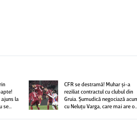
rin
CFR se destramă! Muhar şi-a
oapte!
reziliat contractul cu clubul din
 ajuns la
Gruia. Şumudică negociază acu
u se
cu Neluţu Varga, care mai are o
variantă pentru banca tehnică |
EXCLUSIV