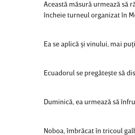
Această măsură urmează să rămâ
încheie turneul organizat în Me
Ea se aplică şi vinului, mai pu
Ecuadorul se pregăteşte să di
Duminică, ea urmează să înfru
Noboa, îmbrăcat în tricoul gal