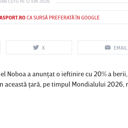
IAN CUTU
PE 12 IUN 2026
ASPORT.RO
CA SURSĂ PREFERATĂ ÎN GOOGLE
Vs
Vs
f
FCSB
UTA Arad
Rapid
X
EMAIL
0
0
l Noboa a anunţat o ieftinire cu 20% a berii
n această ţară, pe timpul Mondialului 2026, 