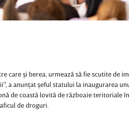
tre care şi berea, urmează să fie scutite de i
, a anunţat şeful statului la inaugurarea unu
onă de coastă lovită de războaie teritoriale î
aficul de droguri.