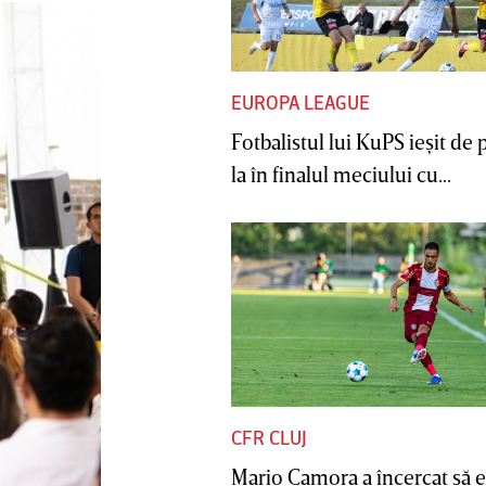
EUROPA LEAGUE
Fotbalistul lui KuPS ieşit de 
la în finalul meciului cu...
CFR CLUJ
Mario Camora a încercat să e