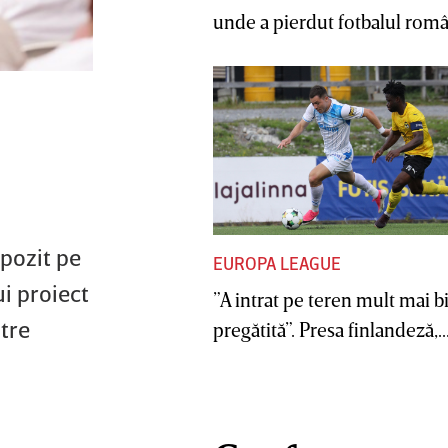
unde a pierdut fotbalul român
mpozit pe
EUROPA LEAGUE
i proiect
”A intrat pe teren mult mai b
ntre
pregătită”. Presa finlandeză,..