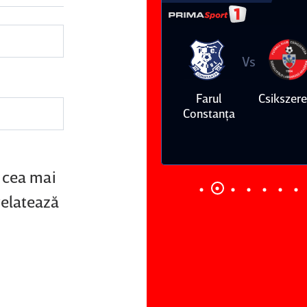
Vs
Vs
Farul
Csikszereda
Dinamo
FC Volunt
Constanţa
, cea mai
relatează