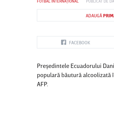
FOTBAL INTERNAȚIONAL
PUBLICAT DE
DA
ADAUGĂ
PRIM
Vs
FC Botoşani
Corvinul
Sepsi OSK S
Hunedoara
Gheorghe
FACEBOOK
Preşedintele Ecuadorului Danie
populară băutură alcoolizată î
AFP.