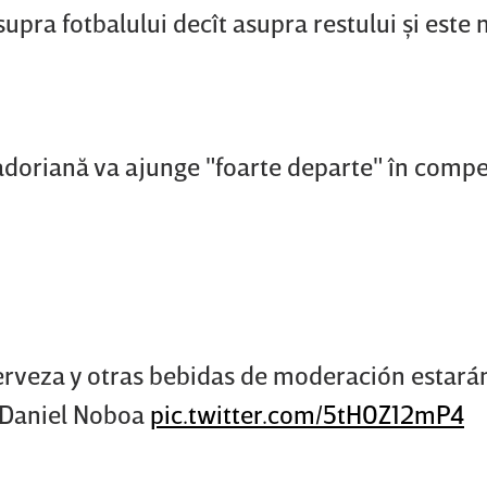
pra fotbalului decît asupra restului şi este 
adoriană va ajunge "foarte departe" în compet
erveza y otras bebidas de moderación estará
e Daniel Noboa
pic.twitter.com/5tH0Z12mP4