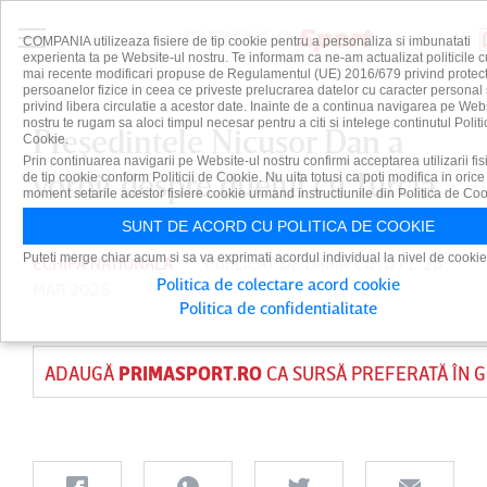
COMPANIA utilizeaza fisiere de tip cookie pentru a personaliza si imbunatati
experienta ta pe Website-ul nostru. Te informam ca ne-am actualizat politicile c
mai recente modificari propuse de Regulamentul (UE) 2016/679 privind protect
persoanelor fizice in ceea ce priveste prelucrarea datelor cu caracter personal 
privind libera circulatie a acestor date. Inainte de a continua navigarea pe Web
nostru te rugam sa aloci timpul necesar pentru a citi si intelege continutul Politi
Preşedintele Nicuşor Dan a
Cookie.
Prin continuarea navigarii pe Website-ul nostru confirmi acceptarea utilizarii fis
vorbit despre duelul cu Turcia.
de tip cookie conform Politicii de Cookie. Nu uita totusi ca poti modifica in orice
moment setarile acestor fisiere cookie urmand instructiunile din Politica de Coo
SUNT DE ACORD CU POLITICA DE COOKIE
Puteti merge chiar acum si sa va exprimati acordul individual la nivel de cookie
ECHIPA NATIONALA
PUBLICAT DE
DAIAN CUTU
PE 26
Politica de colectare acord cookie
MAR 2026
Politica de confidentialitate
ADAUGĂ
PRIMASPORT.RO
CA SURSĂ PREFERATĂ ÎN 