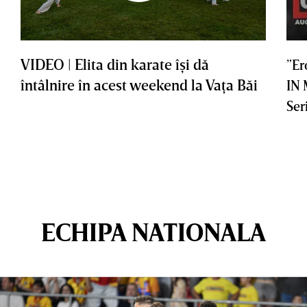
VIDEO | Elita din karate îşi dă
”Er
întâlnire în acest weekend la Vaţa Băi
IN
Ser
ECHIPA NATIONALA