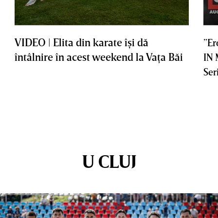
VIDEO | Elita din karate îşi dă
”Er
întâlnire în acest weekend la Vaţa Băi
IN
Ser
U CLUJ