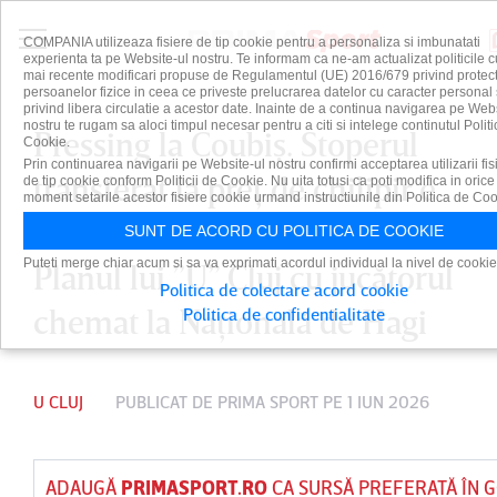
COMPANIA utilizeaza fisiere de tip cookie pentru a personaliza si imbunatati
experienta ta pe Website-ul nostru. Te informam ca ne-am actualizat politicile c
mai recente modificari propuse de Regulamentul (UE) 2016/679 privind protect
persoanelor fizice in ceea ce priveste prelucrarea datelor cu caracter personal 
privind libera circulatie a acestor date. Inainte de a continua navigarea pe Web
nostru te rugam sa aloci timpul necesar pentru a citi si intelege continutul Politi
Pressing la Coubiş. Stoperul
Cookie.
Prin continuarea navigarii pe Website-ul nostru confirmi acceptarea utilizarii fis
transferat la preţ de chilipir e
de tip cookie conform Politicii de Cookie. Nu uita totusi ca poti modifica in orice
moment setarile acestor fisiere cookie urmand instructiunile din Politica de Coo
urmărit de mai multe cluburi.
SUNT DE ACORD CU POLITICA DE COOKIE
Puteti merge chiar acum si sa va exprimati acordul individual la nivel de cookie
Planul lui ”U” Cluj cu jucătorul
Politica de colectare acord cookie
chemat la Naţională de Hagi
Politica de confidentialitate
U CLUJ
PUBLICAT DE
PRIMA SPORT
PE 1 IUN 2026
ADAUGĂ
PRIMASPORT.RO
CA SURSĂ PREFERATĂ ÎN 