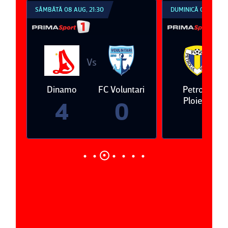
DUMINICĂ 09 AUG, 18:30
DUMINICĂ 09 AUG, 2
Vs
V
ari
Petrolul
Oţelul Galaţi
Universitatea
Ploieşti
Craiova