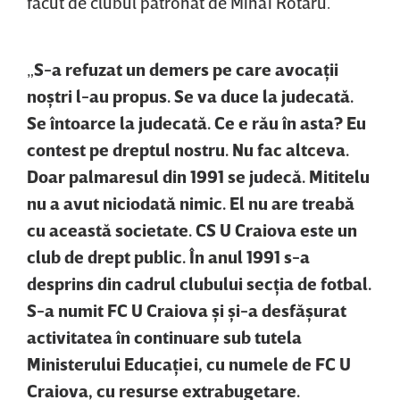
făcut de clubul patronat de Mihai Rotaru.
„
S-a refuzat un demers pe care avocaţii
noştri l-au propus. Se va duce la judecată.
Se întoarce la judecată. Ce e rău în asta? Eu
contest pe dreptul nostru. Nu fac altceva.
Doar palmaresul din 1991 se judecă. Mititelu
nu a avut niciodată nimic. El nu are treabă
cu această societate. CS U Craiova este un
club de drept public. În anul 1991 s-a
desprins din cadrul clubului secţia de fotbal.
S-a numit FC U Craiova şi şi-a desfăşurat
activitatea în continuare sub tutela
Ministerului Educaţiei, cu numele de FC U
Craiova, cu resurse extrabugetare.