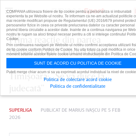
COMPANIA utilizeaza fisiere de tip cookie pentru a personaliza si imbunatati
experienta ta pe Website-ul nostru. Te informam ca ne-am actualizat politicile c
mai recente modificari propuse de Regulamentul (UE) 2016/679 privind protect
persoanelor fizice in ceea ce priveste prelucrarea datelor cu caracter personal 
privind libera circulatie a acestor date. Inainte de a continua navigarea pe Web
nostru te rugam sa aloci timpul necesar pentru a citi si intelege continutul Politi
Prima reacţie din partea
Cookie.
Prin continuarea navigarii pe Website-ul nostru confirmi acceptarea utilizarii fis
Universităţii Craiova după
de tip cookie conform Politicii de Cookie. Nu uita totusi ca poti modifica in orice
moment setarile acestor fisiere cookie urmand instructiunile din Politica de Coo
decizia Curţii de Apel
SUNT DE ACORD CU POLITICA DE COOKIE
Puteti merge chiar acum si sa va exprimati acordul individual la nivel de cookie
Timişoara: „Se va duce la
Politica de colectare acord cookie
judecată”
Politica de confidentialitate
SUPERLIGA
PUBLICAT DE
MARIUS IVAŞCU
PE 5 FEB
2026