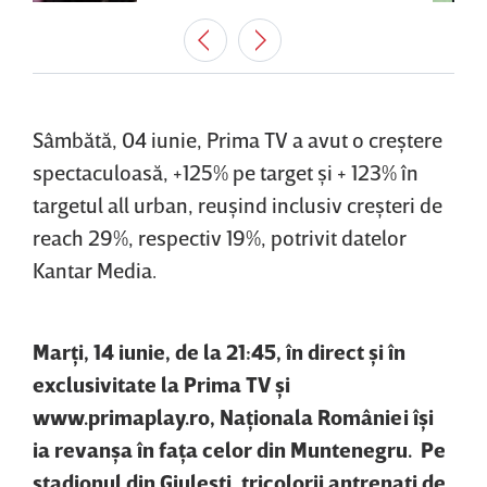
Sâmbătă, 04 iunie, Prima TV a avut o creştere
spectaculoasă, +125% pe target şi + 123% în
targetul all urban, reuşind inclusiv creşteri de
reach 29%, respectiv 19%, potrivit datelor
Kantar Media.
Marţi, 14 iunie, de la 21:45, în direct şi în
exclusivitate la Prima TV şi
www.primaplay.ro, Naţionala României îşi
ia revanşa în faţa celor din Muntenegru. Pe
stadionul din Giuleşti, tricolorii antrenaţi de