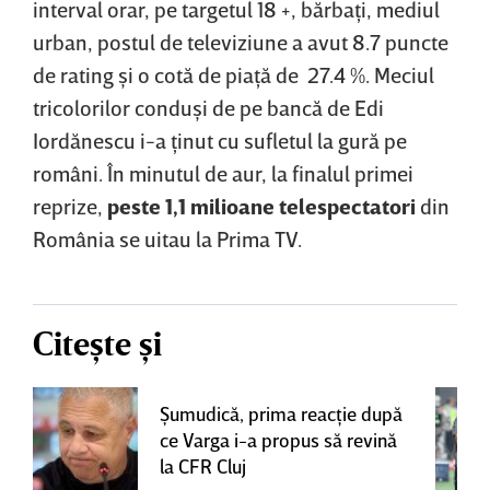
interval orar, pe targetul 18 +, bărbaţi, mediul
urban, postul de televiziune a avut 8.7 puncte
de rating şi o cotă de piaţă de 27.4 %. Meciul
tricolorilor conduşi de pe bancă de Edi
Iordănescu i-a ţinut cu sufletul la gură pe
români. În minutul de aur, la finalul primei
reprize,
peste 1,1 milioane telespectatori
din
România se uitau la Prima TV.
Citește și
Şumudică, prima reacţie după
ce Varga i-a propus să revină
la CFR Cluj