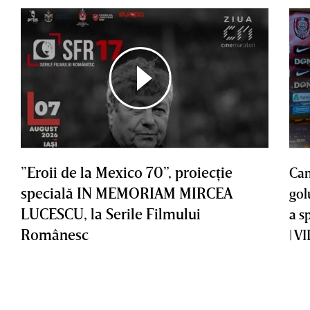
”Eroii de la Mexico 70”, proiecţie
Cam
specială IN MEMORIAM MIRCEA
gol
LUCESCU, la Serile Filmului
a s
Românesc
| V