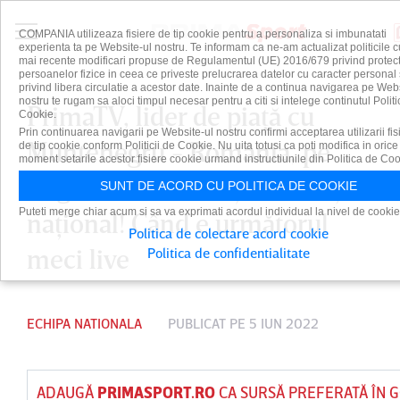
COMPANIA utilizeaza fisiere de tip cookie pentru a personaliza si imbunatati
experienta ta pe Website-ul nostru. Te informam ca ne-am actualizat politicile c
mai recente modificari propuse de Regulamentul (UE) 2016/679 privind protect
persoanelor fizice in ceea ce priveste prelucrarea datelor cu caracter personal 
privind libera circulatie a acestor date. Inainte de a continua navigarea pe Web
nostru te rugam sa aloci timpul necesar pentru a citi si intelege continutul Politi
PrimaTV, lider de piaţă cu
Cookie.
Prin continuarea navigarii pe Website-ul nostru confirmi acceptarea utilizarii fis
Muntenegru - România, pe
de tip cookie conform Politicii de Cookie. Nu uita totusi ca poti modifica in orice
moment setarile acestor fisiere cookie urmand instructiunile din Politica de Coo
targetul 18+, bărbaţi, urban şi
SUNT DE ACORD CU POLITICA DE COOKIE
Puteti merge chiar acum si sa va exprimati acordul individual la nivel de cookie
naţional! Când e următorul
Politica de colectare acord cookie
meci live
Politica de confidentialitate
ECHIPA NATIONALA
PUBLICAT PE 5 IUN 2022
ADAUGĂ
PRIMASPORT.RO
CA SURSĂ PREFERATĂ ÎN 