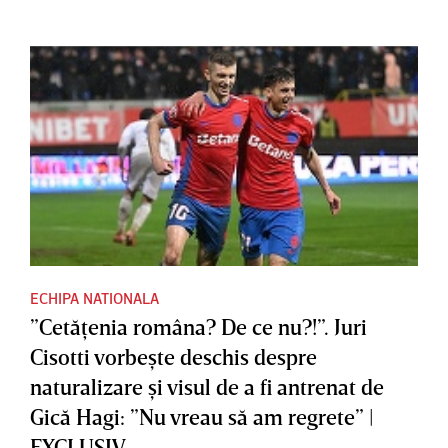
ECHIPA NATIONALA
”Cetăţenia româna? De ce nu?!”. Juri
Cisotti vorbeşte deschis despre
naturalizare şi visul de a fi antrenat de
Gică Hagi: ”Nu vreau să am regrete” |
EXCLUSIV