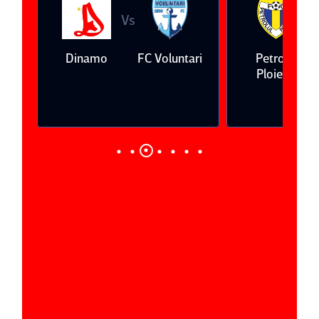
Vs
V
eda
Dinamo
FC Voluntari
Petrolul
Ploieşti