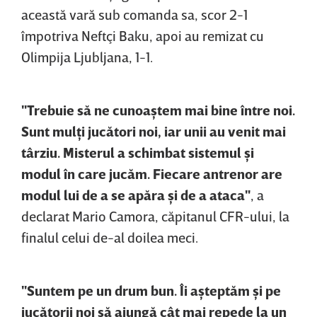
această vară sub comanda sa, scor 2-1
împotriva Neftçi Baku, apoi au remizat cu
Olimpija Ljubljana, 1-1.
"Trebuie să ne cunoaştem mai bine între noi.
Sunt mulţi jucători noi, iar unii au venit mai
târziu. Misterul a schimbat sistemul şi
modul în care jucăm. Fiecare antrenor are
modul lui de a se apăra şi de a ataca"
, a
declarat Mario Camora, căpitanul CFR-ului, la
finalul celui de-al doilea meci.
"Suntem pe un drum bun. Îi aşteptăm şi pe
jucătorii noi să ajungă cât mai repede la un