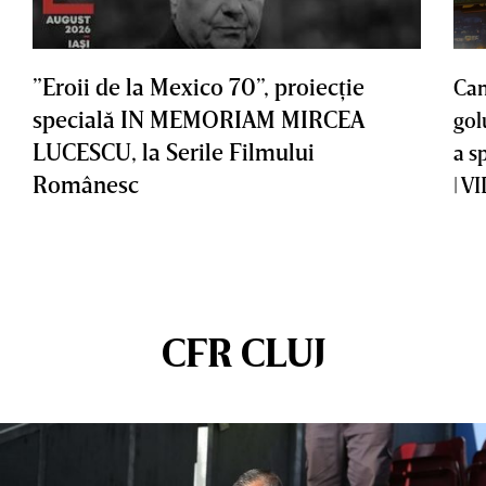
”Eroii de la Mexico 70”, proiecţie
Cam
specială IN MEMORIAM MIRCEA
gol
LUCESCU, la Serile Filmului
a s
Românesc
| V
CFR CLUJ