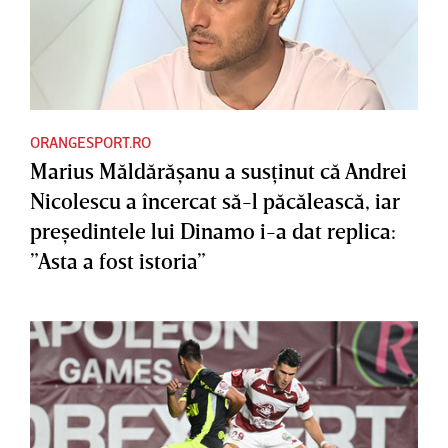
ORANGESPORT.RO
Marius Măldărăşanu a susţinut că Andrei
Nicolescu a încercat să-l păcălească, iar
preşedintele lui Dinamo i-a dat replica:
”Asta a fost istoria”