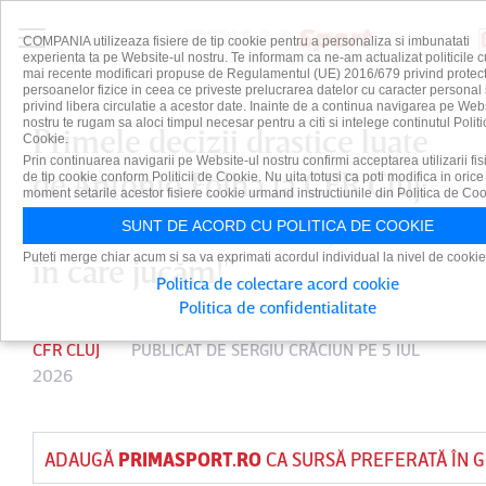
COMPANIA utilizeaza fisiere de tip cookie pentru a personaliza si imbunatati
experienta ta pe Website-ul nostru. Te informam ca ne-am actualizat politicile c
mai recente modificari propuse de Regulamentul (UE) 2016/679 privind protect
persoanelor fizice in ceea ce priveste prelucrarea datelor cu caracter personal 
privind libera circulatie a acestor date. Inainte de a continua navigarea pe Web
nostru te rugam sa aloci timpul necesar pentru a citi si intelege continutul Politi
Primele decizii drastice luate
Cookie.
Prin continuarea navigarii pe Website-ul nostru confirmi acceptarea utilizarii fis
de Antonio Folha la CFR Cluj:
de tip cookie conform Politicii de Cookie. Nu uita totusi ca poti modifica in orice
moment setarile acestor fisiere cookie urmand instructiunile din Politica de Coo
"A schimbat sistemul şi modul
SUNT DE ACORD CU POLITICA DE COOKIE
Puteti merge chiar acum si sa va exprimati acordul individual la nivel de cookie
în care jucăm!"
Politica de colectare acord cookie
Politica de confidentialitate
CFR CLUJ
PUBLICAT DE
SERGIU CRĂCIUN
PE 5 IUL
2026
ADAUGĂ
PRIMASPORT.RO
CA SURSĂ PREFERATĂ ÎN 