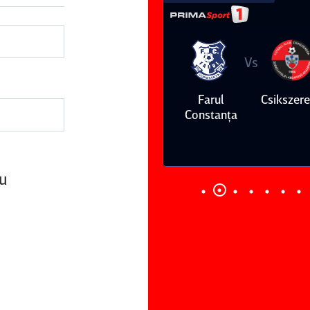
Vs
Vs
Farul
Csikszereda
Dinamo
FC Volunt
Constanţa
cu