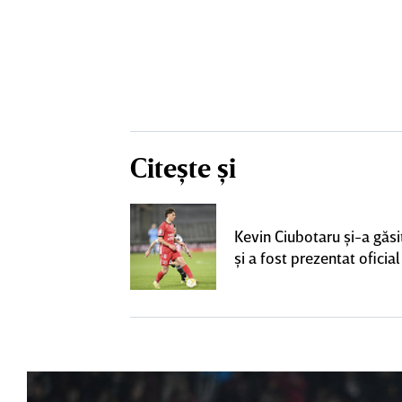
Citește și
ta pentru banca
strul cu
Kevin Ciubotaru şi-a găsi
l a decolat
şi a fost prezentat oficial
gocierile finale