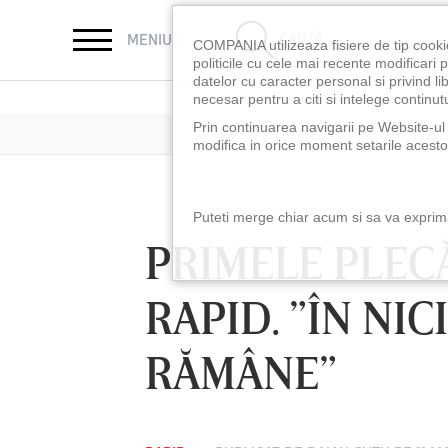
CAUTĂ
MENIU
COMPANIA utilizeaza fisiere de tip cooki
politicile cu cele mai recente modificar
datelor cu caracter personal si privind l
necesar pentru a citi si intelege continutu
Prin continuarea navigarii pe Website-ul n
modifica in orice moment setarile acestor
Puteti merge chiar acum si sa va exprimat
PRIMELE PLECĂ
RAPID. ”ÎN NI
RĂMÂNE”
LUNI 10 AUG, 18:30
LUNI 10 AUG, 21:3