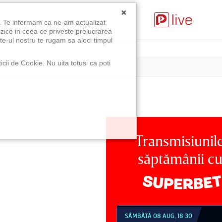
×
u. Te informam ca ne-am actualizat
izice in ceea ce priveste prelucrarea
te-ul nostru te rugam sa aloci timpul
icii de Cookie. Nu uita totusi ca poti
Transmisiunil
săptămânii c
MBĂTĂ 08 AUG, 18:30
SÂMBĂTĂ 08 AUG, 21:30