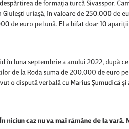
ă despărţirea de formaţia turcă Sivasspor. C
n Giuleşti uriaşă, în valoare de 250.000 de eu
0 de euro pe lună. El a bifat doar 10 apariţii
d în luna septembrie a anului 2022, după ce
dezilor de la Roda suma de 200.000 de euro p
 avut o dispută verbală cu Marius Şumudică şi 
 În niciun caz nu va mai rămâne de la vară.