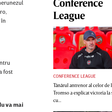
Conference
amerunezul
ro,
League
 în
entru
a fost
CONFERENCE LEAGUE
Tânărul antrenor al celor de 
Tromso a explicat victoria la
cu...
 Nu va mai