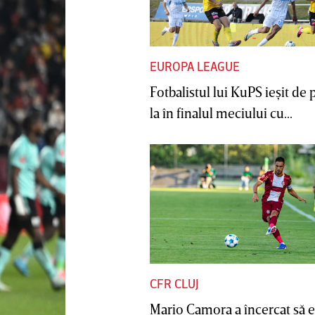
EUROPA LEAGUE
Fotbalistul lui KuPS ieşit de 
la în finalul meciului cu...
CFR CLUJ
Mario Camora a încercat să e