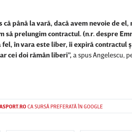
us că până la vară, dacă avem nevoie de el,
rim să prelungim contractul.
(n.r. despre Em
fel, în vara este liber, îi expiră contractul ş
r cei doi rămân liberi”,
a spus Angelescu, p
ASPORT.RO
CA SURSĂ PREFERATĂ ÎN GOOGLE