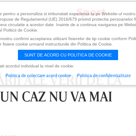
e pentru a personaliza si imbunatati experienta ta pe Website-ul nostr
i propuse de Regulamentul (UE) 2016/679 privind protectia persoanelor f
ibera circulatie a acestor date. Inainte de a continua navigarea pe Websi
l Politicii de Cookie.
ostru confirmi acceptarea utilizarii fisierelor de tip cookie conform Polit
 fisiere cookie urmand instructiunile din Politica de Cookie.
SUNT DE ACORD CU POLITICA DE COOKIE
i acordul individual la nivel de cookie:
RII ALE VERII DE LA
Politica de colectare acord cookie
Politica de confidentialitate
CIUN CAZ NU VA MAI
0
VINERI 07 AUG, 21:00
SÂ