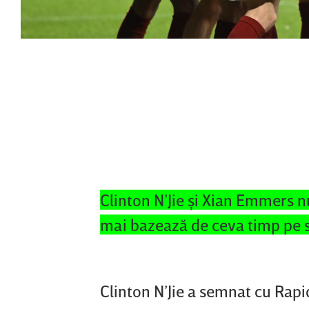
Clinton N’Jie şi Xian Emmers n
mai bazează de ceva timp pe ser
Clinton N’Jie a semnat cu Rapi