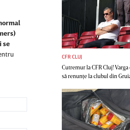
 normal
mers)
i se
entru
CFR CLUJ
Cutremur la CFR Cluj! Varga 
să renunţe la clubul din Gruia 