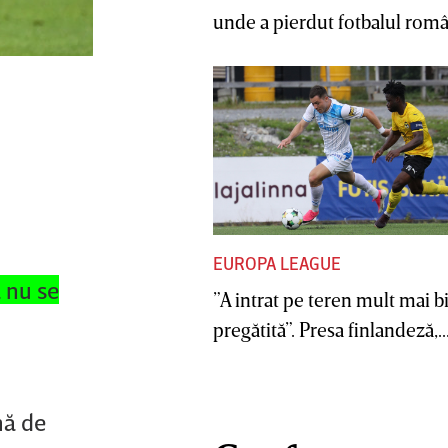
unde a pierdut fotbalul român
EUROPA LEAGUE
 nu se
”A intrat pe teren mult mai b
pregătită”. Presa finlandeză,..
mă de