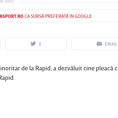
AR 2025
ASPORT.RO
CA SURSĂ PREFERATĂ ÎN GOOGLE
Vs
Vs
f
FCSB
UTA Arad
Rapid
X
EMAIL
0
0
noritar de la Rapid, a dezvăluit cine pleacă 
Rapid.