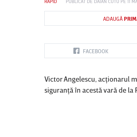
RAPID
PUBLICAT DE
DAIAN CUTU
PE 11 M
ADAUGĂ
PRIM
Vs
FC Botoşani
Corvinul
Sepsi OSK S
Hunedoara
Gheorghe
FACEBOOK
Victor Angelescu, acţionarul mi
siguranţă în acestă vară de la 