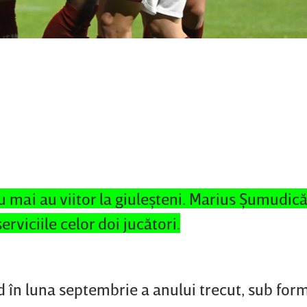
u mai au viitor la giuleşteni. Marius Şumudică
viciile celor doi jucători.
d în luna septembrie a anului trecut, sub for