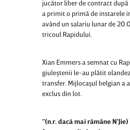
jucător liber de contract dup
a primit o primă de instarele i
având un salariu lunar de 20.00
tricoul Rapidului.
Xian Emmers a semnat cu Rapi
giuleştenii le-au plătit olan
transfer. Mijlocaşul belgian a
exclus din lot.
”(n.r. dacă mai rămâne N'Jie)