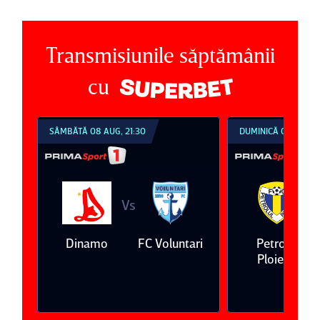
Transmisiunile săptămânii
cu
SÂMBĂTĂ 08 AUG, 21:30
DUMINICĂ 09 AUG, 1
Vs
V
eda
Dinamo
FC Voluntari
Petrolul
Ploieşti