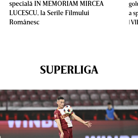
specială IN MEMORIAM MIRCEA
gol
LUCESCU, la Serile Filmului
a s
Românesc
| V
SUPERLIGA