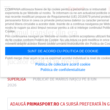
COMPANIA utilizeaza fisiere de tip cookie pentru a personaliza si imbunatati
experienta ta pe Website-ul nostru. Te informam ca ne-am actualizat politicile c
mai recente modificari propuse de Regulamentul (UE) 2016/679 privind protect
persoanelor fizice in ceea ce priveste prelucrarea datelor cu caracter personal 
privind libera circulatie a acestor date. Inainte de a continua navigarea pe Web
nostru te rugam sa aloci timpul necesar pentru a citi si intelege continutul Politi
Primul transfer din era
Cookie.
Prin continuarea navigarii pe Website-ul nostru confirmi acceptarea utilizarii fis
Campos! „Câinii” vor să-i
de tip cookie conform Politicii de Cookie. Nu uita totusi ca poti modifica in orice
moment setarile acestor fisiere cookie urmand instructiunile din Politica de Coo
aducă portughezului un
SUNT DE ACORD CU POLITICA DE COOKIE
Puteti merge chiar acum si sa va exprimati acordul individual la nivel de cookie
jucător dorit şi în trecut
Politica de colectare acord cookie
Politica de confidentialitate
SUPERLIGA
PUBLICAT DE
MARIUS IVAŞCU
PE 8 IUN
2026
ADAUGĂ
PRIMASPORT.RO
CA SURSĂ PREFERATĂ ÎN 