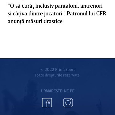
”O să curăţ inclusiv pantaloni, antrenori
şi câţiva dintre jucători”. Patronul lui CFR
anunţă măsuri drastice
© 2022 PrimaSport
Toate drepturile rezervate.
URMĂREȘTE-NE PE