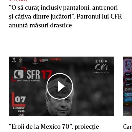
”O să curăţ inclusiv pantaloni, antrenori
şi câţiva dintre jucători”. Patronul lui CFR
anunţă măsuri drastice
”Eroii de la Mexico 70”, proiecţie
Cam