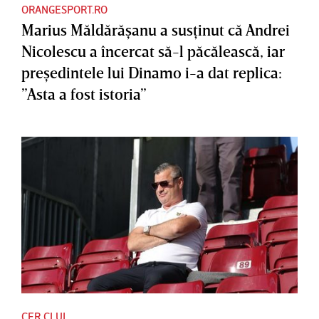
ORANGESPORT.RO
Marius Măldărăşanu a susţinut că Andrei
Nicolescu a încercat să-l păcălească, iar
preşedintele lui Dinamo i-a dat replica:
”Asta a fost istoria”
CFR CLUJ