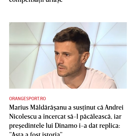
ORANGESPORT.RO
Marius Măldărăşanu a susţinut că Andrei
Nicolescu a încercat să-l păcălească, iar
preşedintele lui Dinamo i-a dat replica:
”Asta a fost istoria”