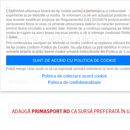
COMPANIA utilizeaza fisiere de tip cookie pentru a personaliza si imbunatati
experienta ta pe Website-ul nostru. Te informam ca ne-am actualizat politicile c
mai recente modificari propuse de Regulamentul (UE) 2016/679 privind protect
persoanelor fizice in ceea ce priveste prelucrarea datelor cu caracter personal 
privind libera circulatie a acestor date. Inainte de a continua navigarea pe Web
nostru te rugam sa aloci timpul necesar pentru a citi si intelege continutul Politi
Prinţesa Charlene a devenit
Cookie.
Prin continuarea navigarii pe Website-ul nostru confirmi acceptarea utilizarii fis
vicepreşedinta Comitetului
de tip cookie conform Politicii de Cookie. Nu uita totusi ca poti modifica in orice
moment setarile acestor fisiere cookie urmand instructiunile din Politica de Coo
Olimpic din Monte-Carlo
SUNT DE ACORD CU POLITICA DE COOKIE
Puteti merge chiar acum si sa va exprimati acordul individual la nivel de cookie
Politica de colectare acord cookie
SPORTURI
PUBLICAT DE
DAIAN CUTU
PE 20 MAI
Politica de confidentialitate
2026
ADAUGĂ
PRIMASPORT.RO
CA SURSĂ PREFERATĂ ÎN 