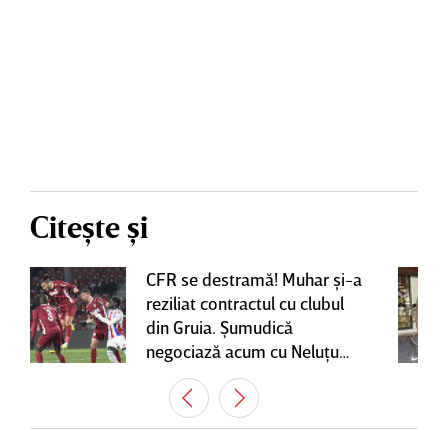
Citește și
CFR se destramă! Muhar şi-a
reziliat contractul cu clubul
din Gruia. Şumudică
negociază acum cu Neluţu
Varga, care mai are o
variantă pentru banca tehnică
| EXCLUSIV