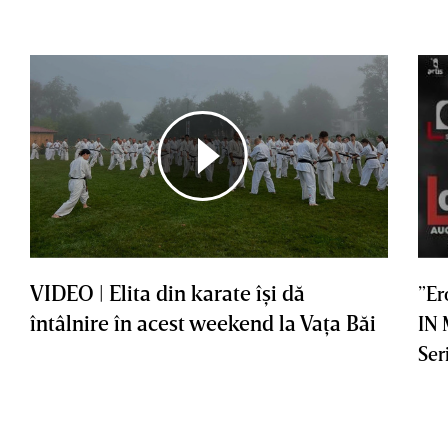
VIDEO | Elita din karate îşi dă
”Er
întâlnire în acest weekend la Vaţa Băi
IN
Ser