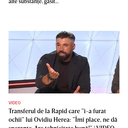
alte substanţe, găsit...
VIDEO
Transferul de la Rapid care ”i-a furat
ochii” lui Ovidiu Herea: ”Îmi place, ne dă
speranţe. Are tehnicitate bună!” | VIDEO