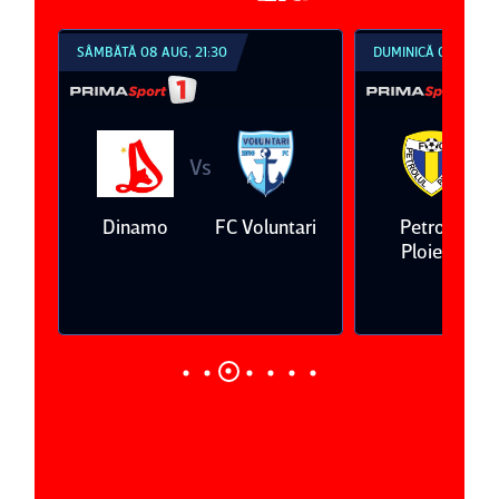
SÂMBĂTĂ 08 AUG, 21:30
DUMINICĂ 09 AUG, 1
Vs
V
eda
Dinamo
FC Voluntari
Petrolul
Ploieşti