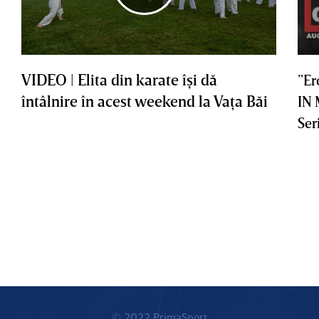
VIDEO | Elita din karate îşi dă
”Er
întâlnire în acest weekend la Vaţa Băi
IN
Ser
© 2022 PrimaSport