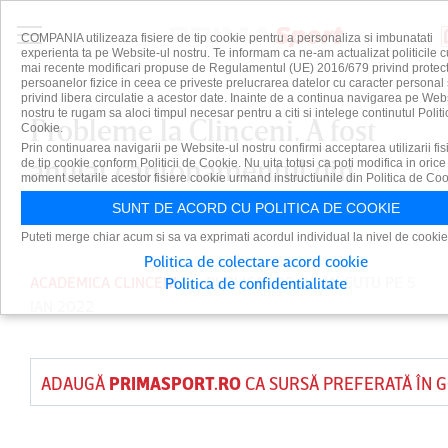
COMPANIA utilizeaza fisiere de tip cookie pentru a personaliza si imbunatati
experienta ta pe Website-ul nostru. Te informam ca ne-am actualizat politicile c
mai recente modificari propuse de Regulamentul (UE) 2016/679 privind protect
persoanelor fizice in ceea ce priveste prelucrarea datelor cu caracter personal 
privind libera circulatie a acestor date. Inainte de a continua navigarea pe Web
nostru te rugam sa aloci timpul necesar pentru a citi si intelege continutul Politi
Probleme la Clinceni. A fost
Cookie.
Prin continuarea navigarii pe Website-ul nostru confirmi acceptarea utilizarii fis
anulat cantonamentul din
de tip cookie conform Politicii de Cookie. Nu uita totusi ca poti modifica in orice
moment setarile acestor fisiere cookie urmand instructiunile din Politica de Coo
Turcia
SUNT DE ACORD CU POLITICA DE COOKIE
Puteti merge chiar acum si sa va exprimati acordul individual la nivel de cookie
Politica de colectare acord cookie
ACADEMICA CLINCENI
PUBLICAT DE
DAIAN CUTU
PE 5
Politica de confidentialitate
IAN 2022
ADAUGĂ
PRIMASPORT.RO
CA SURSĂ PREFERATĂ ÎN 