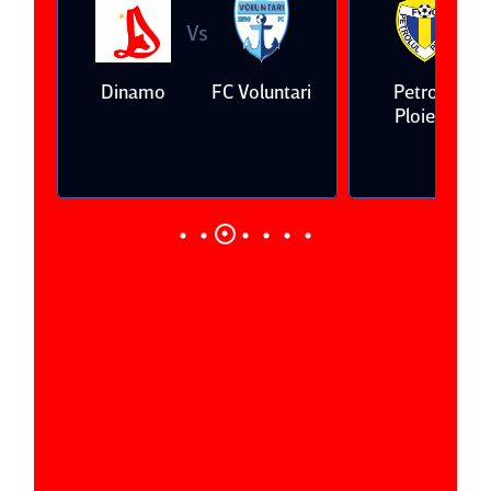
Vs
V
eda
Dinamo
FC Voluntari
Petrolul
Ploieşti