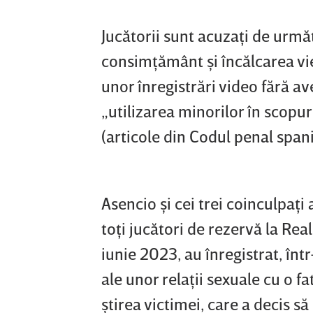
Jucătorii sunt acuzaţi de următ
consimţământ şi încălcarea vieţ
unor înregistrări video fără a
„utilizarea minorilor în scopur
(articole din Codul penal spani
Asencio şi cei trei coinculpaţi
toţi jucători de rezervă la Rea
iunie 2023, au înregistrat, înt
ale unor relaţii sexuale cu o fa
ştirea victimei, care a decis s