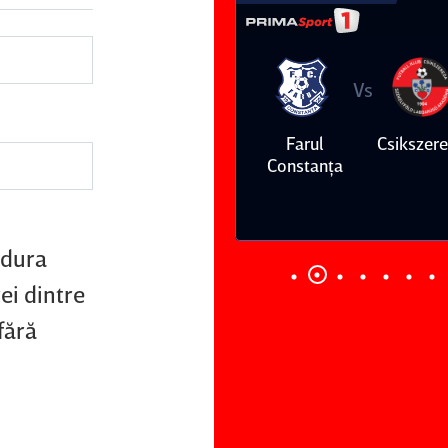
Vs
Vs
Farul
Csikszereda
Dinamo
FC Volunt
Constanţa
edura
ei dintre
fără