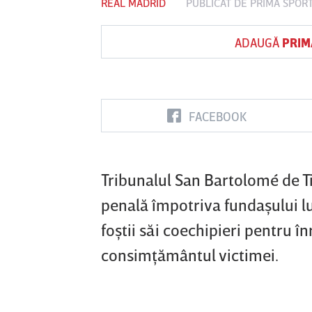
REAL MADRID
PUBLICAT DE
PRIMA SPOR
ADAUGĂ
PRIM
Vs
FC Botoşani
Corvinul
Sepsi OSK S
Hunedoara
Gheorghe
FACEBOOK
Tribunalul San Bartolomé de T
penală împotriva fundaşului lui
foştii săi coechipieri pentru î
consimţământul victimei.