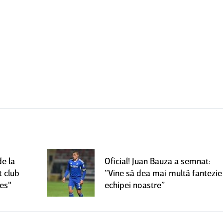
de la
Oficial! Juan Bauza a semnat:
t club
”Vine să dea mai multă fantezie
ces"
echipei noastre”