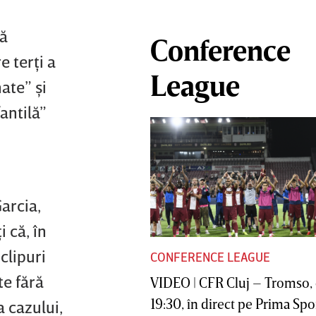
ră
Conference
e terţi a
League
ate” şi
antilă”
Garcia,
 că, în
clipuri
CONFERENCE LEAGUE
te fără
VIDEO | CFR Cluj – Tromso, 
19:30, în direct pe Prima Sport
a cazului,