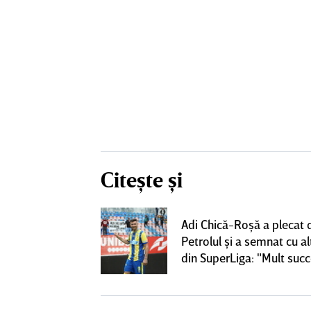
Citește și
rile pentru
Adi Chică-Roşă a plecat 
lgheter din
Petrolul şi a semnat cu al
00 de euro
din SuperLiga: "Mult suc