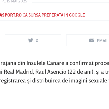
T
PE 15 MAI 2025
ASPORT.RO
CA SURSĂ PREFERATĂ ÎN GOOGLE
Vs
Vs
f
FCSB
UTA Arad
Rapid
X
EMAIL
irajana din Insulele Canare a confirmat proc
 Real Madrid, Raul Asencio (22 de ani), şi a tr
nregistrarea şi distribuirea de imagini sexuale 