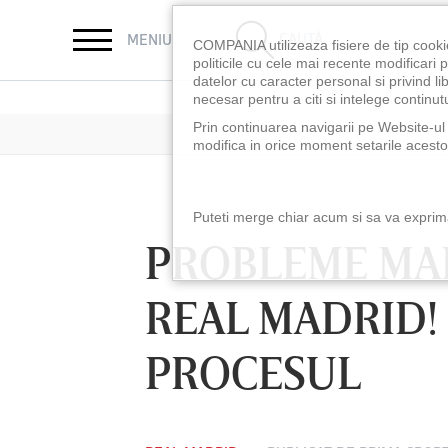
CAUTĂ
MENIU
COMPANIA utilizeaza fisiere de tip cooki
politicile cu cele mai recente modificar
datelor cu caracter personal si privind l
necesar pentru a citi si intelege continutu
Prin continuarea navigarii pe Website-ul n
modifica in orice moment setarile acestor
Puteti merge chiar acum si sa va exprimat
PROBLEME MAR
REAL MADRID!
PROCESUL
LUNI 10 AUG, 18:30
LUNI 10 AUG, 21:3