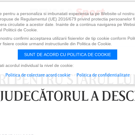
e pentru a personaliza si imbunatati experienta ta pe Website-ul nostr
i propuse de Regulamentul (UE) 2016/679 privind protectia persoanelor f
ibera circulatie a acestor date. Inainte de a continua navigarea pe Websi
l Politicii de Cookie.
ostru confirmi acceptarea utilizarii fisierelor de tip cookie conform Polit
 fisiere cookie urmand instructiunile din Politica de Cookie.
SUNT DE ACORD CU POLITICA DE COOKIE
i acordul individual la nivel de cookie:
I PENTRU STARUL LU
Politica de colectare acord cookie
Politica de confidentialitate
 JUDECĂTORUL A DESC
0
VINERI 07 AUG, 21:00
SÂ