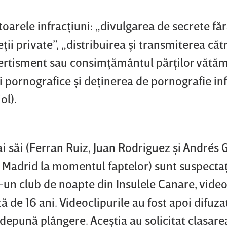
oarele infracţiuni: „divulgarea de secrete fă
ii private”, „distribuirea şi transmiterea cătr
vertisment sau consimţământul părţilor vătăm
i pornografice şi deţinerea de pornografie inf
ol).
 ai săi (Ferran Ruiz, Juan Rodriguez şi Andrés 
l Madrid la momentul faptelor) sunt suspectaţi
r-un club de noapte din Insulele Canare, video
tă de 16 ani. Videoclipurile au fost apoi difuza
ă depună plângere. Aceştia au solicitat clasare