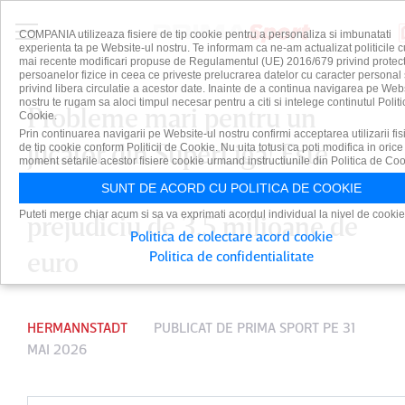
COMPANIA utilizeaza fisiere de tip cookie pentru a personaliza si imbunatati
experienta ta pe Website-ul nostru. Te informam ca ne-am actualizat politicile c
mai recente modificari propuse de Regulamentul (UE) 2016/679 privind protect
persoanelor fizice in ceea ce priveste prelucrarea datelor cu caracter personal 
privind libera circulatie a acestor date. Inainte de a continua navigarea pe Web
nostru te rugam sa aloci timpul necesar pentru a citi si intelege continutul Politi
Probleme mari pentru un
Cookie.
Prin continuarea navigarii pe Website-ul nostru confirmi acceptarea utilizarii fis
jucător din SuperLiga! Este
de tip cookie conform Politicii de Cookie. Nu uita totusi ca poti modifica in orice
moment setarile acestor fisiere cookie urmand instructiunile din Politica de Coo
anchetat într-un dosar cu
SUNT DE ACORD CU POLITICA DE COOKIE
Puteti merge chiar acum si sa va exprimati acordul individual la nivel de cookie
prejudiciu de 3,5 milioane de
Politica de colectare acord cookie
euro
Politica de confidentialitate
HERMANNSTADT
PUBLICAT DE
PRIMA SPORT
PE 31
MAI 2026