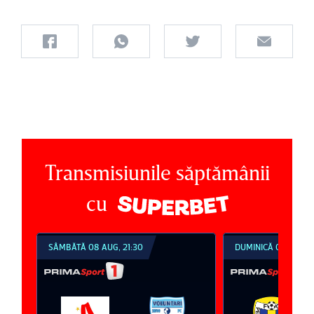
Transmisiunile săptămânii
cu
SÂMBĂTĂ 08 AUG, 21:30
DUMINICĂ 09 AUG, 1