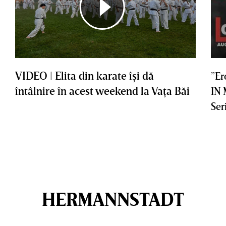
VIDEO | Elita din karate îşi dă
”Er
întâlnire în acest weekend la Vaţa Băi
IN
Ser
HERMANNSTADT