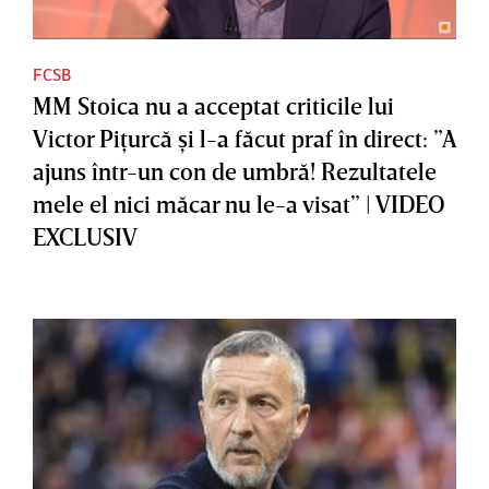
FCSB
MM Stoica nu a acceptat criticile lui
Victor Piţurcă şi l-a făcut praf în direct: ”A
ajuns într-un con de umbră! Rezultatele
mele el nici măcar nu le-a visat” | VIDEO
EXCLUSIV