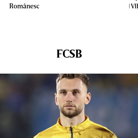
Românesc
| V
FCSB