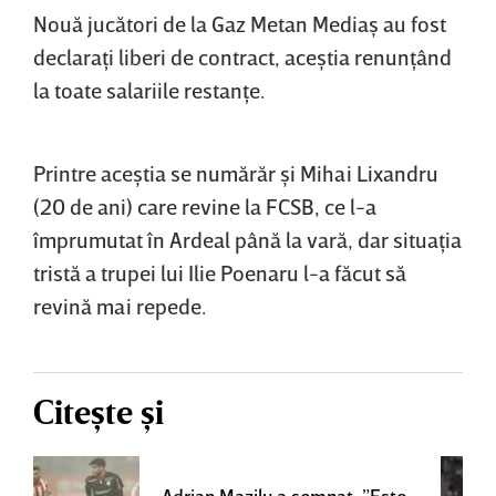
Nouă jucători de la Gaz Metan Mediaş au fost
declaraţi liberi de contract, aceştia renunţând
la toate salariile restanţe.
Printre aceştia se numărăr şi Mihai Lixandru
(20 de ani) care revine la FCSB, ce l-a
împrumutat în Ardeal până la vară, dar situaţia
tristă a trupei lui Ilie Poenaru l-a făcut să
revină mai repede.
Citește și
Adrian Mazilu a semnat: ”Este