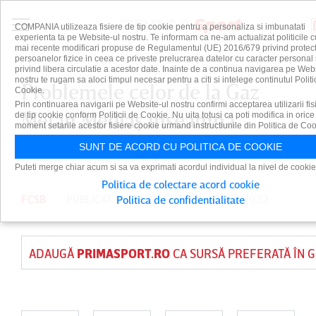
COMPANIA utilizeaza fisiere de tip cookie pentru a personaliza si imbunatati
experienta ta pe Website-ul nostru. Te informam ca ne-am actualizat politicile c
mai recente modificari propuse de Regulamentul (UE) 2016/679 privind protect
persoanelor fizice in ceea ce priveste prelucrarea datelor cu caracter personal 
privind libera circulatie a acestor date. Inainte de a continua navigarea pe Web
nostru te rugam sa aloci timpul necesar pentru a citi si intelege continutul Politi
Problemele celor de la Gaz
Cookie.
Prin continuarea navigarii pe Website-ul nostru confirmi acceptarea utilizarii fis
Metan Mediaş înseamnă
de tip cookie conform Politicii de Cookie. Nu uita totusi ca poti modifica in orice
moment setarile acestor fisiere cookie urmand instructiunile din Politica de Coo
revenirea unui jucător la FCSB
SUNT DE ACORD CU POLITICA DE COOKIE
Puteti merge chiar acum si sa va exprimati acordul individual la nivel de cookie
Politica de colectare acord cookie
FCSB
PUBLICAT DE
DAIAN CUTU
PE 16 FEB 2022
Politica de confidentialitate
ADAUGĂ
PRIMASPORT.RO
CA SURSĂ PREFERATĂ ÎN 