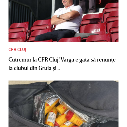
CFR CLUJ
Cutremur la CFR Cluj! Varga e gata să renunţe
la clubul din Gruia şi...