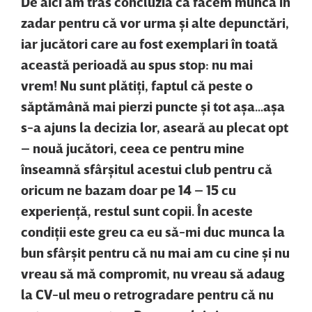
De aici am tras concluzia că facem munca în
zadar pentru că vor urma şi alte depunctări,
iar jucători care au fost exemplari în toată
această perioadă au spus stop: nu mai
vrem! Nu sunt plătiţi, faptul că peste o
săptămână mai pierzi puncte şi tot aşa…aşa
s-a ajuns la decizia lor, aseară au plecat opt
– nouă jucători, ceea ce pentru mine
înseamnă sfârşitul acestui club pentru că
oricum ne bazam doar pe 14 – 15 cu
experienţă, restul sunt copii. În aceste
condiţii este greu ca eu să-mi duc munca la
bun sfârşit pentru că nu mai am cu cine şi nu
vreau să mă compromit, nu vreau să adaug
la CV-ul meu o retrogradare pentru că nu