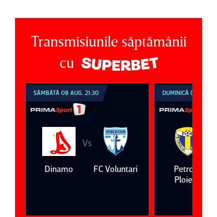
Transmisiunile săptămânii
cu
DUMINICĂ 09 AUG, 18:30
DUMINICĂ 09 AUG, 2
Vs
V
ari
Petrolul
Oţelul Galaţi
Universitatea
Ploieşti
Craiova