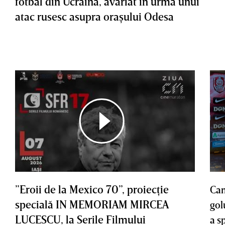
fotbal din Ucraina, avariat în urma unui
atac rusesc asupra oraşului Odesa
”Eroii de la Mexico 70”, proiecţie
Cam
specială IN MEMORIAM MIRCEA
gol
LUCESCU, la Serile Filmului
a s