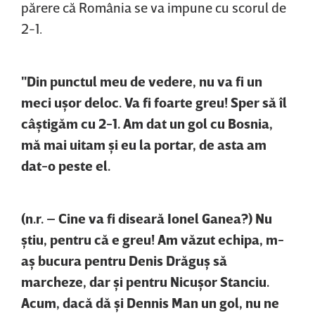
părere că România se va impune cu scorul de
2-1.
"Din punctul meu de vedere, nu va fi un
meci uşor deloc. Va fi foarte greu! Sper să îl
câştigăm cu 2-1. Am dat un gol cu Bosnia,
mă mai uitam şi eu la portar, de asta am
dat-o peste el.
(n.r. – Cine va fi diseară Ionel Ganea?) Nu
ştiu, pentru că e greu! Am văzut echipa, m-
aş bucura pentru Denis Drăguş să
marcheze, dar şi pentru Nicuşor Stanciu.
Acum, dacă dă şi Dennis Man un gol, nu ne