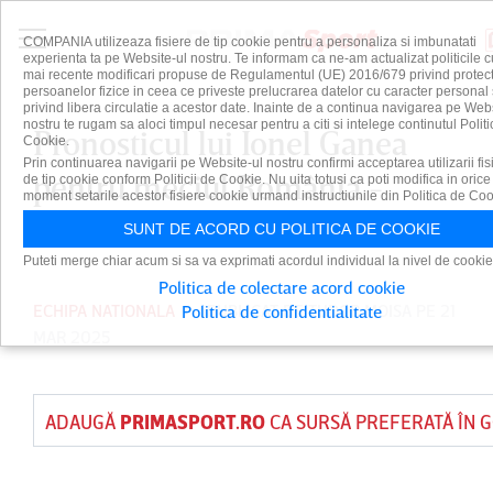
COMPANIA utilizeaza fisiere de tip cookie pentru a personaliza si imbunatati
experienta ta pe Website-ul nostru. Te informam ca ne-am actualizat politicile c
mai recente modificari propuse de Regulamentul (UE) 2016/679 privind protect
persoanelor fizice in ceea ce priveste prelucrarea datelor cu caracter personal 
privind libera circulatie a acestor date. Inainte de a continua navigarea pe Web
nostru te rugam sa aloci timpul necesar pentru a citi si intelege continutul Politi
Pronosticul lui Ionel Ganea
Cookie.
Prin continuarea navigarii pe Website-ul nostru confirmi acceptarea utilizarii fis
pentru meciul România -
de tip cookie conform Politicii de Cookie. Nu uita totusi ca poti modifica in orice
moment setarile acestor fisiere cookie urmand instructiunile din Politica de Coo
Bosnia
SUNT DE ACORD CU POLITICA DE COOKIE
Puteti merge chiar acum si sa va exprimati acordul individual la nivel de cookie
Politica de colectare acord cookie
ECHIPA NATIONALA
PUBLICAT DE
TUDOR MOISA
PE 21
Politica de confidentialitate
MAR 2025
ADAUGĂ
PRIMASPORT.RO
CA SURSĂ PREFERATĂ ÎN 