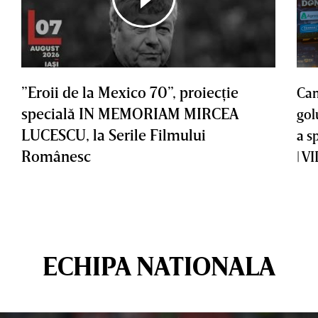
”Eroii de la Mexico 70”, proiecţie
Cam
specială IN MEMORIAM MIRCEA
gol
LUCESCU, la Serile Filmului
a s
Românesc
| V
ECHIPA NATIONALA