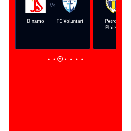
Vs
V
eda
Dinamo
FC Voluntari
Petrolul
Ploieşti