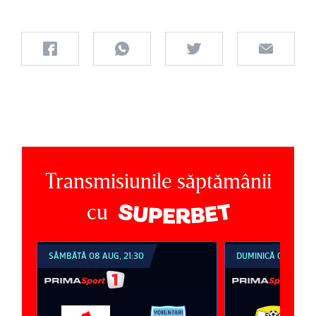
Transmisiunile săptămânii
cu
SÂMBĂTĂ 08 AUG, 21:30
DUMINICĂ 09 AUG, 1