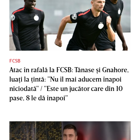
FCSB
Atac în rafală la FCSB: Tănase şi Gnahore,
luaţi la ţintă: "Nu îl mai aducem înapoi
niciodată" / "Este un jucător care din 10
pase, 8 le dă înapoi"