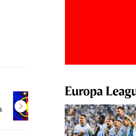
Europa Leag
E gata! FCSB a transferat un
jucător campion şi câştigător de
B:
Cupă