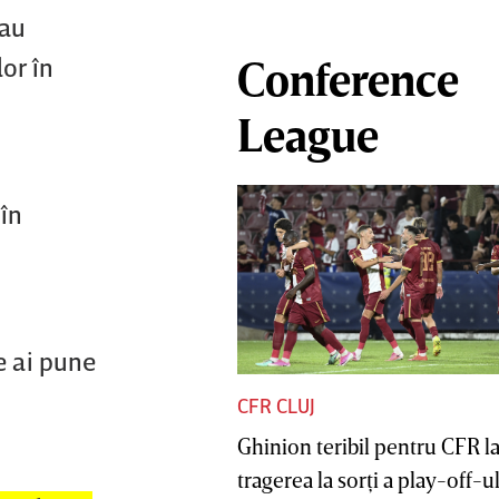
 au
lor în
Conference
League
 în
e ai pune
CFR CLUJ
Ghinion teribil pentru CFR l
tragerea la sorţi a play-off-ul