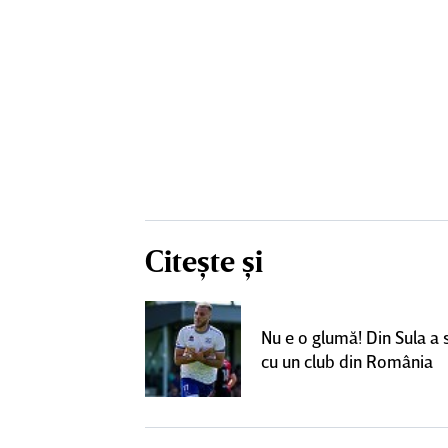
Citește și
un grup de
ci pentru a
Nu e o glumă! Din Sula a
SuperLiga: ”Nu
cu un club din România
teresant decât
ra actuală”