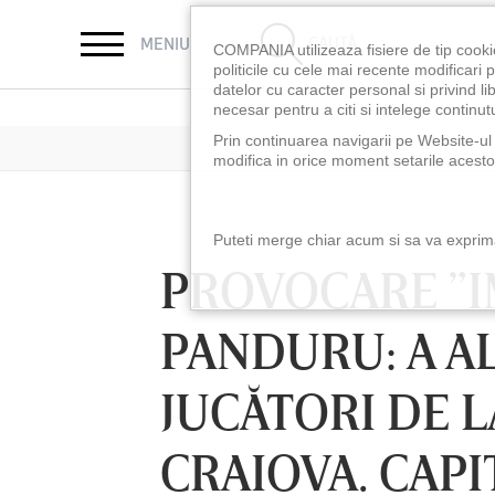
CAUTĂ
MENIU
COMPANIA utilizeaza fisiere de tip cooki
politicile cu cele mai recente modificar
datelor cu caracter personal si privind l
necesar pentru a citi si intelege continutu
Prin continuarea navigarii pe Website-ul n
modifica in orice moment setarile acestor
Puteti merge chiar acum si sa va exprimat
PROVOCARE ”I
PANDURU: A AL
JUCĂTORI DE L
CRAIOVA. CAPI
LUNI 10 AUG, 18:30
LUNI 10 AUG, 21:3