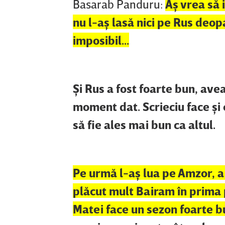
Basarab Panduru:
Aş vrea să 
nu l-aş lasă nici pe Rus deop
imposibil...
Şi Rus a fost foarte bun, ave
moment dat. Scrieciu face şi 
să fie ales mai bun ca altul.
Pe urmă l-aş lua pe Amzor, a
plăcut mult Bairam în prima 
Matei face un sezon foarte b