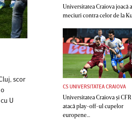
Universitatea Craiova joacă
meciuri contra celor de la Ku
luj, scor
CS UNIVERSITATEA CRAIOVA
 o
Universitatea Craiova şi CFR
 cu U
atacă play-off-ul cupelor
europene...