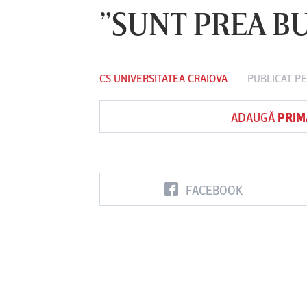
”SUNT PREA BU
Vs
CS UNIVERSITATEA CRAIOVA
PUBLICAT PE
FC Botoşani
Corvinul
Sepsi OSK S
Hunedoara
Gheorghe
ADAUGĂ
PRIM
FACEBOOK