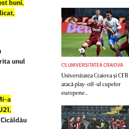
ost buni,
icat,
n
rita unul
CS UNIVERSITATEA CRAIOVA
Universitatea Craiova şi CFR
atacă play-off-ul cupelor
europene...
Mi-a
U21,
. Cicâldău