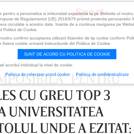
e pentru a personaliza si imbunatati experienta ta pe Website-ul nostr
i propuse de Regulamentul (UE) 2016/679 privind protectia persoanelor f
ibera circulatie a acestor date. Inainte de a continua navigarea pe Websi
l Politicii de Cookie.
ostru confirmi acceptarea utilizarii fisierelor de tip cookie conform Polit
 fisiere cookie urmand instructiunile din Politica de Cookie.
SUNT DE ACORD CU POLITICA DE COOKIE
i acordul individual la nivel de cookie:
MPOSIBILĂ” PENTRU
Politica de colectare acord cookie
Politica de confidentialitate
ES CU GREU TOP 3
A UNIVERSITATEA
TOLUL UNDE A EZITAT:
0
VINERI 07 AUG, 21:00
SÂ