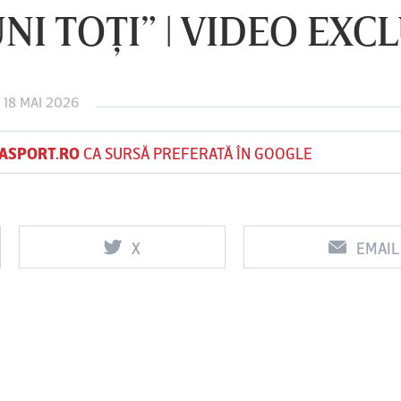
NI TOŢI” | VIDEO EXC
Vs
Vs
 18 MAI 2026
f
FCSB
UTA Arad
Rapid
ASPORT.RO
CA SURSĂ PREFERATĂ ÎN GOOGLE
X
EMAIL