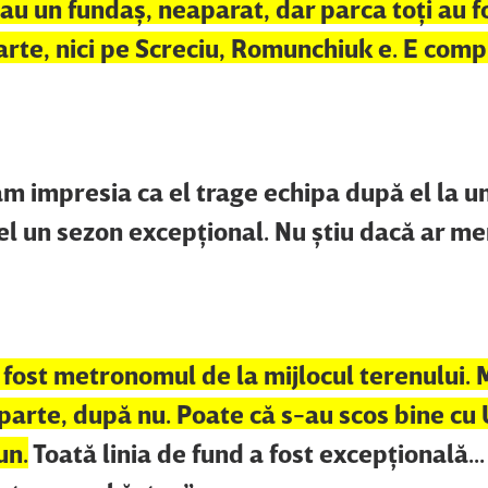
iau un fundaş, neaparat, dar parca toţi au f
arte, nici pe Screciu, Romunchiuk e. E compl
am impresia ca el trage echipa după el la u
el un sezon excepţional. Nu ştiu dacă ar me
 fost metronomul de la mijlocul terenului. 
parte, după nu. Poate că s-au scos bine cu 
un.
Toată linia de fund a fost excepţională..