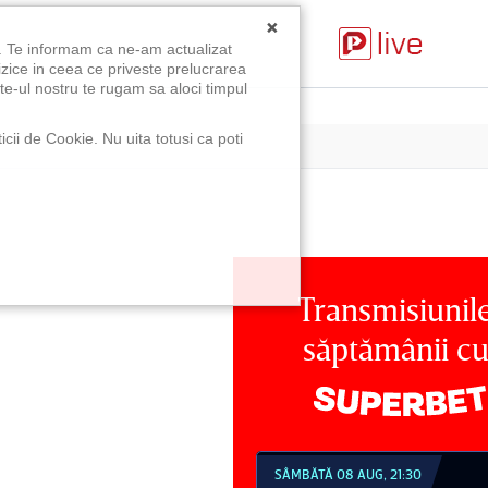
×
u. Te informam ca ne-am actualizat
izice in ceea ce priveste prelucrarea
te-ul nostru te rugam sa aloci timpul
icii de Cookie. Nu uita totusi ca poti
Transmisiunil
săptămânii c
MBĂTĂ 08 AUG, 18:30
SÂMBĂTĂ 08 AUG, 21:30