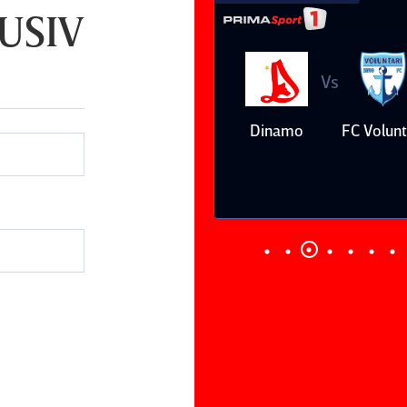
LUSIV
Vs
Vs
Farul
Csikszereda
Dinamo
FC Volunt
Constanţa