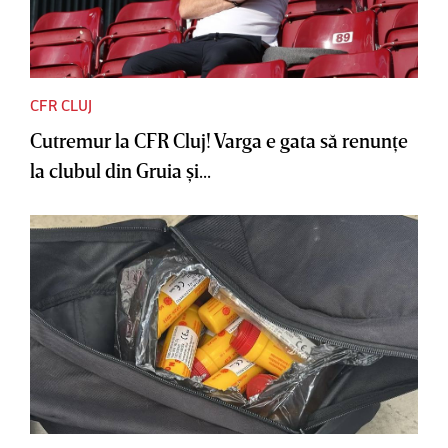
CFR CLUJ
Cutremur la CFR Cluj! Varga e gata să renunţe
la clubul din Gruia şi...