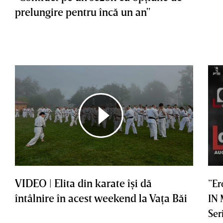
prelungire pentru încă un an"
VIDEO | Elita din karate îşi dă
”Er
întâlnire în acest weekend la Vaţa Băi
IN
Ser