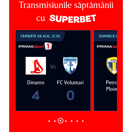
Transmisiunile săptămânii
cu
SÂMBĂTĂ 08 AUG, 21:30
DUMINICĂ 09 AUG, 1
Vs
V
eda
Dinamo
FC Voluntari
Petrolul
Ploieşti
4
0