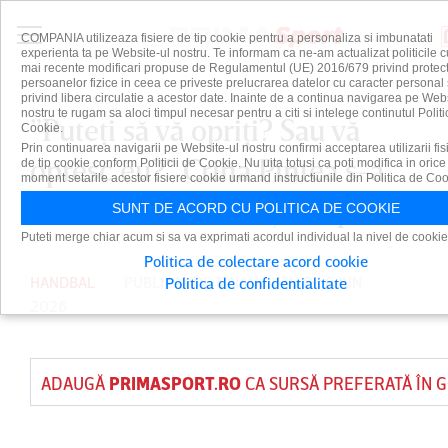
COMPANIA utilizeaza fisiere de tip cookie pentru a personaliza si imbunatati
experienta ta pe Website-ul nostru. Te informam ca ne-am actualizat politicile c
mai recente modificari propuse de Regulamentul (UE) 2016/679 privind protect
persoanelor fizice in ceea ce priveste prelucrarea datelor cu caracter personal 
privind libera circulatie a acestor date. Inainte de a continua navigarea pe Web
nostru te rugam sa aloci timpul necesar pentru a citi si intelege continutul Politi
”Puteţi să vă opriţi? Sau vă
Cookie.
Prin continuarea navigarii pe Website-ul nostru confirmi acceptarea utilizarii fis
opresc eu?” Crina Pintea s-a
de tip cookie conform Politicii de Cookie. Nu uita totusi ca poti modifica in orice
moment setarile acestor fisiere cookie urmand instructiunile din Politica de Coo
enervat la conferinţa de presă
SUNT DE ACORD CU POLITICA DE COOKIE
Puteti merge chiar acum si sa va exprimati acordul individual la nivel de cookie
Politica de colectare acord cookie
HANDBAL
PUBLICAT DE
DAIAN CUTU
PE 6 IUN
Politica de confidentialitate
2026
ADAUGĂ
PRIMASPORT.RO
CA SURSĂ PREFERATĂ ÎN 