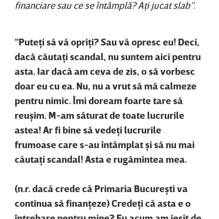
financiare sau ce se întâmplă? Aţi jucat slab”.
”Puteţi să vă opriţi? Sau vă opresc eu! Deci,
dacă căutaţi scandal, nu suntem aici pentru
asta. Iar dacă am ceva de zis, o să vorbesc
doar eu cu ea. Nu, nu a vrut să mă calmeze
pentru nimic. Îmi doream foarte tare să
reuşim. M-am săturat de toate lucrurile
astea! Ar fi bine să vedeţi lucrurile
frumoase care s-au întâmplat şi să nu mai
căutaţi scandal! Asta e rugămintea mea.
(n.r. dacă crede că Primaria Bucureşti va
continua să finanţeze) Credeţi că asta e o
întrebare pentru mine? Eu acum am ieşit de