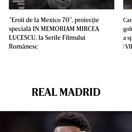
”Eroii de la Mexico 70”, proiecţie
Cam
specială IN MEMORIAM MIRCEA
gol
LUCESCU, la Serile Filmului
a s
Românesc
| V
REAL MADRID