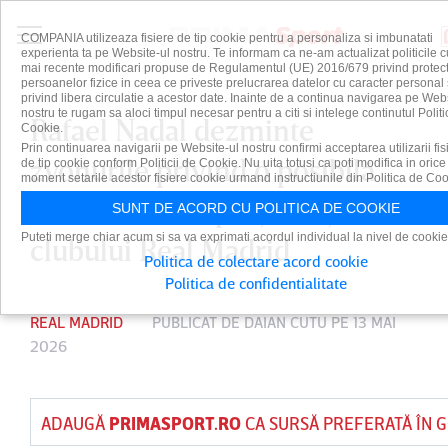
COMPANIA utilizeaza fisiere de tip cookie pentru a personaliza si imbunatati
experienta ta pe Website-ul nostru. Te informam ca ne-am actualizat politicile c
mai recente modificari propuse de Regulamentul (UE) 2016/679 privind protect
persoanelor fizice in ceea ce priveste prelucrarea datelor cu caracter personal 
privind libera circulatie a acestor date. Inainte de a continua navigarea pe Web
nostru te rugam sa aloci timpul necesar pentru a citi si intelege continutul Politi
Rafael Nadal dezminte
Cookie.
Prin continuarea navigarii pe Website-ul nostru confirmi acceptarea utilizarii fis
zvonurile privind o posibilă
de tip cookie conform Politicii de Cookie. Nu uita totusi ca poti modifica in orice
moment setarile acestor fisiere cookie urmand instructiunile din Politica de Coo
candidatură la preşedinţia
SUNT DE ACORD CU POLITICA DE COOKIE
Puteti merge chiar acum si sa va exprimati acordul individual la nivel de cookie
clubului Real Madrid
Politica de colectare acord cookie
Politica de confidentialitate
REAL MADRID
PUBLICAT DE
DAIAN CUTU
PE 13 MAI
2026
ADAUGĂ
PRIMASPORT.RO
CA SURSĂ PREFERATĂ ÎN 