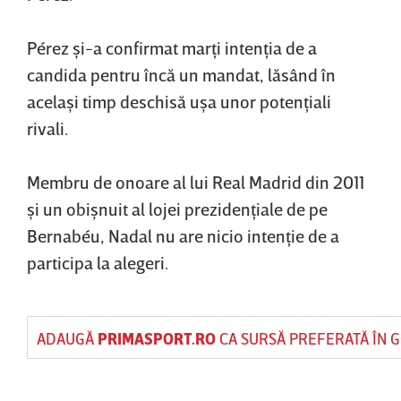
Pérez şi-a confirmat marţi intenţia de a
candida pentru încă un mandat, lăsând în
acelaşi timp deschisă uşa unor potenţiali
rivali.
Membru de onoare al lui Real Madrid din 2011
şi un obişnuit al lojei prezidenţiale de pe
Bernabéu, Nadal nu are nicio intenţie de a
participa la alegeri.
ADAUGĂ
PRIMASPORT.RO
CA SURSĂ PREFERATĂ ÎN 